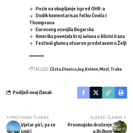
Poziv na okupljanje ispred OHR-a
Dodik komentarisao fotku Čovića i
Thompsona
Eurosong osvojila Bugarska
Amerika povećala broj aviona u blizini Irana
Festival glumca otvoren predstavom o Želji
TAGGED:
CEsta
Dionica
Jug
Kolone
Most
Traka
Podijeli ovaj članak
PRETHODNI ČLANAK
SLJEDEĆI ČLANAK
Vjetar piri, pa se
Prvomajsko druženje
smiri
u Brčkom