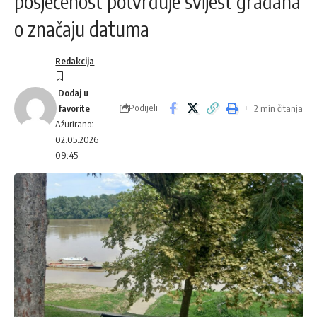
posjećenost potvrđuje svijest građana
o značaju datuma
Redakcija
Podijeli
2 min čitanja
Ažurirano:
02.05.2026
09:45