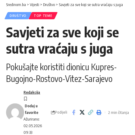
Sredinom.ba
>
Vijesti
>
Društvo
>
Savjeti za sve koji se sutra vraćaju s juga
DRUŠTVO
TOP TEME
Savjeti za sve koji se
sutra vraćaju s juga
Pokušajte koristiti dionicu Kupres-
Bugojno-Rostovo-Vitez-Sarajevo
Redakcija
Podijeli
2 min čitanja
Ažurirano:
02.05.2026
09:33