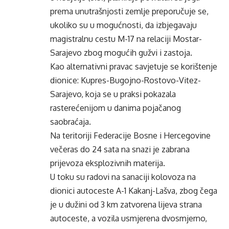
prema unutrašnjosti zemlje preporučuje se,
ukoliko su u mogućnosti, da izbjegavaju
magistralnu cestu M-17 na relaciji Mostar-
Sarajevo zbog mogućih gužvi i zastoja.
Kao alternativni pravac savjetuje se korištenje
dionice: Kupres-Bugojno-Rostovo-Vitez-
Sarajevo, koja se u praksi pokazala
rasterećenijom u danima pojačanog
saobraćaja.
Na teritoriji Federacije Bosne i Hercegovine
večeras do 24 sata na snazi je zabrana
prijevoza eksplozivnih materija.
U toku su radovi na sanaciji kolovoza na
dionici autoceste A-1 Kakanj-Lašva, zbog čega
je u dužini od 3 km zatvorena lijeva strana
autoceste, a vozila usmjerena dvosmjerno,