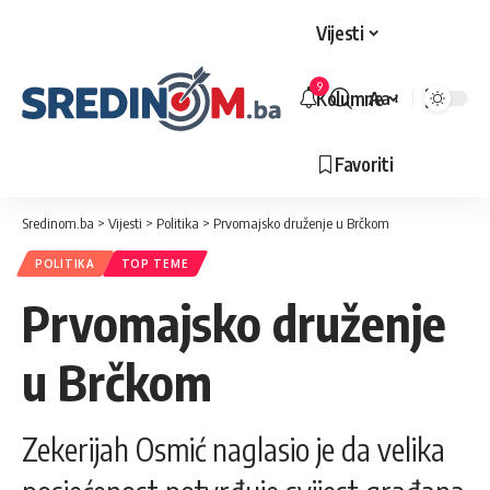
Vijesti
9
Kolumne
Aa
Veličina
slova
Favoriti
Sredinom.ba
>
Vijesti
>
Politika
>
Prvomajsko druženje u Brčkom
POLITIKA
TOP TEME
Prvomajsko druženje
u Brčkom
Zekerijah Osmić naglasio je da velika