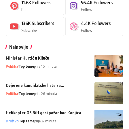
11.6K
Followers
56.4K
Followers
Pin
Follow
136K
Subscribers
4.4K
Followers
Subscribe
Follow
Najnovije
Ministar Hurtić u Ključu
Politika
Top teme
prije 16 minuta
Ovjerene kandidatske liste za…
Politika
Top teme
prije 26 minuta
Helikopter OS BiH gasi požar kod Konjica
Društvo
Top teme
prije 37 minuta