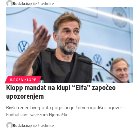
Redakcija
prije 2 sedmice
JÜRGEN KLOPP
Klopp mandat na klupi “Elfa” započeo
upozorenjem
Bivši trener Liverpoola potpisao je četverogodišnji ugovor s
Fudbalskim savezom Njemačke
Redakcija
prije 2 sedmice