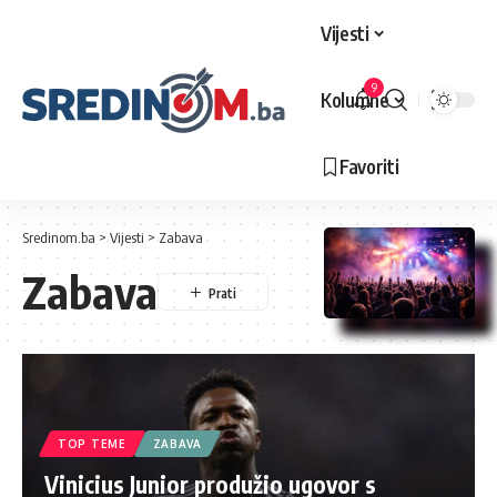
Vijesti
9
Kolumne
Favoriti
Sredinom.ba
>
Vijesti
>
Zabava
Zabava
TOP TEME
ZABAVA
Vinicius Junior produžio ugovor s