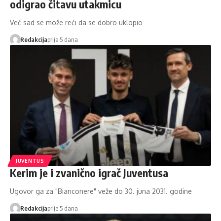
odigrao čitavu utakmicu
Već sad se može reći da se dobro uklopio
Redakcija
prije 5 dana
JUVENTUS
Kerim je i zvanično igrač Juventusa
Ugovor ga za "Bianconere" veže do 30. juna 2031. godine
Redakcija
prije 5 dana