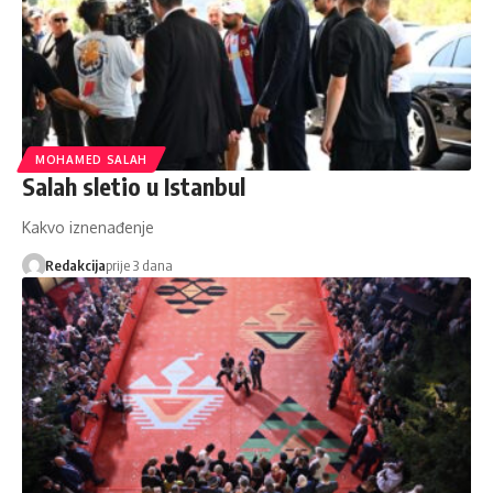
MOHAMED SALAH
Salah sletio u Istanbul
Kakvo iznenađenje
Redakcija
prije 3 dana