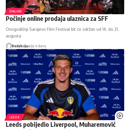
ONLINE
Počinje online prodaja ulaznica za SFF
Ovogodišnji Sarajevo Film Festival bit će održan od 14. do 21.
augusta
Redakcija
prije 4 dana
LEEDS
Leeds pobijedio Liverpool, Muharemović