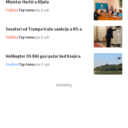
Ministar Hurtić u Ključu
Politika
Top teme
prije 6 sati
Senatori od Trumpa traže sankcije u RS-u
Politika
Top teme
prije 6 sati
Helikopter OS BiH gasi požar kod Konjica
Društvo
Top teme
prije 9 sati
- Marketing -