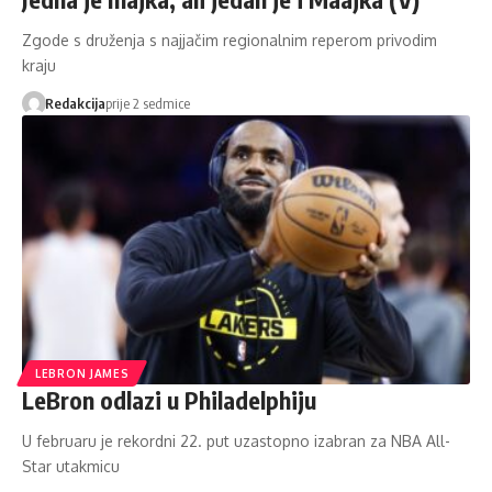
Zgode s druženja s najjačim regionalnim reperom privodim
kraju
Redakcija
prije 2 sedmice
LEBRON JAMES
LeBron odlazi u Philadelphiju
U februaru je rekordni 22. put uzastopno izabran za NBA All-
Star utakmicu