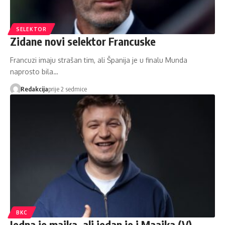
SELEKTOR
Zidane novi selektor Francuske
Francuzi imaju strašan tim, ali Španija je u finalu Munda
naprosto bila…
Redakcija
prije 2 sedmice
BKC
Jedna je majka, ali jedan je i Maajka (V)