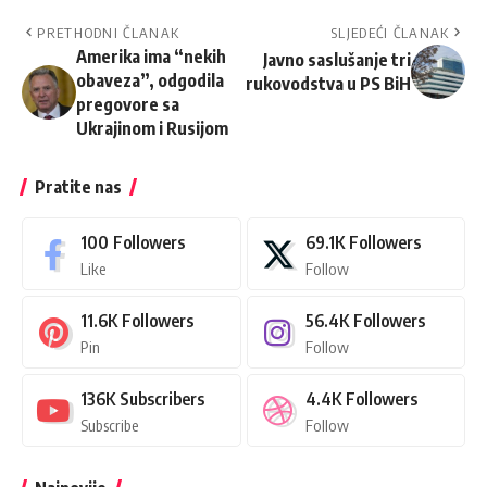
PRETHODNI ČLANAK
SLJEDEĆI ČLANAK
Amerika ima “nekih
Javno saslušanje tri
obaveza”, odgodila
rukovodstva u PS BiH
pregovore sa
Ukrajinom i Rusijom
Pratite nas
100
Followers
69.1K
Followers
Like
Follow
11.6K
Followers
56.4K
Followers
Pin
Follow
136K
Subscribers
4.4K
Followers
Subscribe
Follow