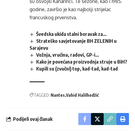
su osvojili Kanarinci. Te sezone, kao i 1985.
godine, završio je kao najbolji strijelac
francuskog prvenstva.
Švedska ukida stalni boravak za…
Strateško savjetovanje BH ZELENIH u
Sarajevu
Vožnja, vrućina, radovi, GP-i…
Kako je povećana proizvodnja struje u BiH?
Kupili su (zvučni) top, kad-tad, kad-tad
TAGGED:
Nantes
Vahid Halilhodžić
Podijeli ovaj članak