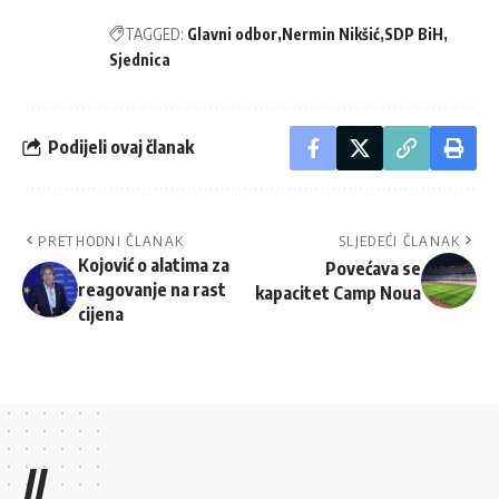
TAGGED:
Glavni odbor
Nermin Nikšić
SDP BiH
Sjednica
Podijeli ovaj članak
PRETHODNI ČLANAK
SLJEDEĆI ČLANAK
Kojović o alatima za
Povećava se
reagovanje na rast
kapacitet Camp Noua
cijena
//