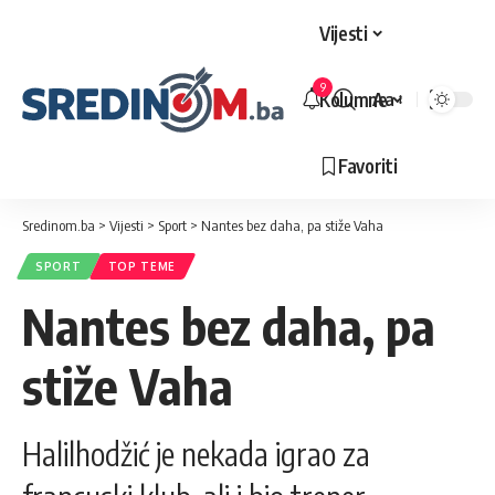
Vijesti
9
Kolumne
Aa
Veličina
slova
Favoriti
Sredinom.ba
>
Vijesti
>
Sport
>
Nantes bez daha, pa stiže Vaha
SPORT
TOP TEME
Nantes bez daha, pa
stiže Vaha
Halilhodžić je nekada igrao za