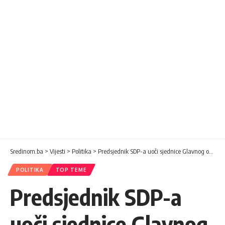
Sredinom.ba
>
Vijesti
>
Politika
>
Predsjednik SDP-a uoči sjednice Glavnog odbora u Visokom
POLITIKA
TOP TEME
Predsjednik SDP-a
uoči sjednice Glavnog