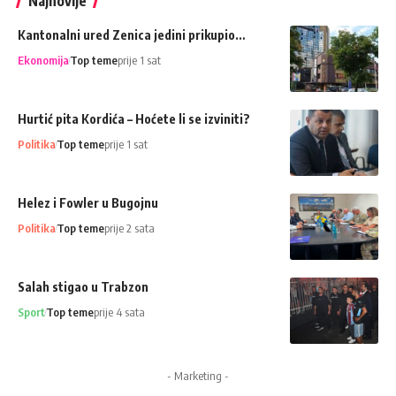
Najnovije
Kantonalni ured Zenica jedini prikupio…
Ekonomija
Top teme
prije 1 sat
Hurtić pita Kordića – Hoćete li se izviniti?
Politika
Top teme
prije 1 sat
Helez i Fowler u Bugojnu
Politika
Top teme
prije 2 sata
Salah stigao u Trabzon
Sport
Top teme
prije 4 sata
- Marketing -