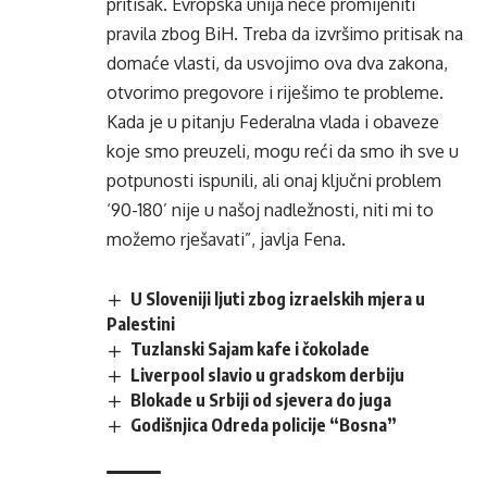
pritisak. Evropska unija neće promijeniti
pravila zbog BiH. Treba da izvršimo pritisak na
domaće vlasti, da usvojimo ova dva zakona,
otvorimo pregovore i riješimo te probleme.
Kada je u pitanju Federalna vlada i obaveze
koje smo preuzeli, mogu reći da smo ih sve u
potpunosti ispunili, ali onaj ključni problem
‘90-180’ nije u našoj nadležnosti, niti mi to
možemo rješavati”, javlja Fena.
U Sloveniji ljuti zbog izraelskih mjera u
Palestini
Tuzlanski Sajam kafe i čokolade
Liverpool slavio u gradskom derbiju
Blokade u Srbiji od sjevera do juga
Godišnjica Odreda policije “Bosna”