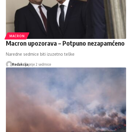
MACRON
Macron upozorava – Potpuno nezapamćeno
Naredne sedmice biti izuzetno teške
Redakcija
prije 2 sedmice