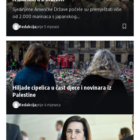
Sjedinjene Američke Države počele su premještati više
od 2.000 marinaca s japanskog…
Redakcija
prije 5 mjeseci
Hiljade cipelica u čast djece i novinara iz
Palestine
Redakcija
prije 4 mjeseca