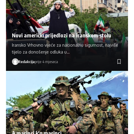
Novi američki prijedlozi na iranskom stolu
Iransko Vrhovno vijeće za nacionalnu sigurnost, najviše
tijelo za donošenje odluka u…
Redakcija
prije 4 mjeseca
A marinci k'o marinci