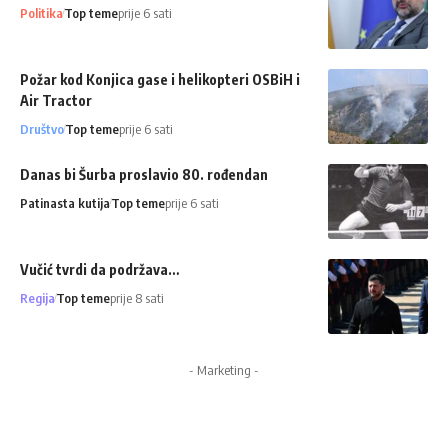
Politika
Top teme
prije 6 sati
Požar kod Konjica gase i helikopteri OSBiH i
Air Tractor
Društvo
Top teme
prije 6 sati
Danas bi Šurba proslavio 80. rođendan
Patinasta kutija
Top teme
prije 6 sati
Vučić tvrdi da podržava…
Regija
Top teme
prije 8 sati
- Marketing -