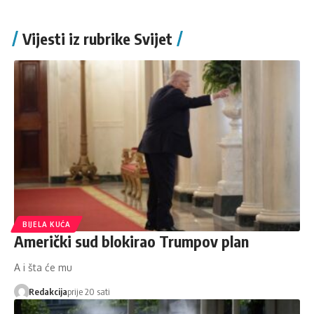
Vijesti iz rubrike Svijet
BIJELA KUĆA
Američki sud blokirao Trumpov plan
A i šta će mu
Redakcija
prije 20 sati