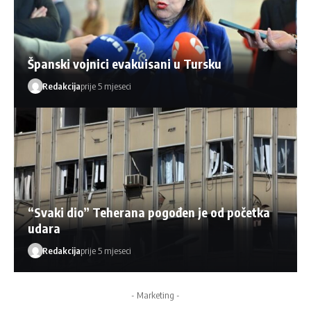
Španski vojnici evakuisani u Tursku
Redakcija
prije 5 mjeseci
“Svaki dio” Teherana pogođen je od početka
udara
Redakcija
prije 5 mjeseci
- Marketing -