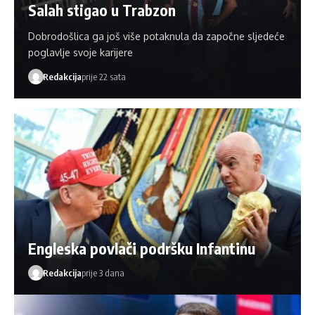
Salah stigao u Trabzon
Dobrodošlica ga još više potaknula da započne sljedeće
poglavlje svoje karijere
Redakcija
prije 22 sata
Engleska povlači podršku Infantinu
Redakcija
prije 3 dana