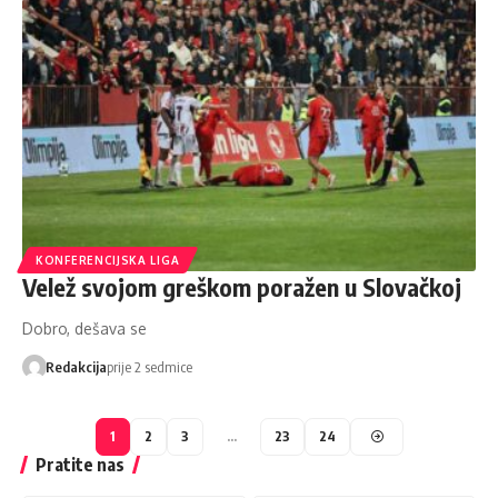
KONFERENCIJSKA LIGA
Velež svojom greškom poražen u Slovačkoj
Dobro, dešava se
Redakcija
prije 2 sedmice
1
2
3
…
23
24
Pratite nas