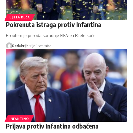
BIJELA KUĆA
Pokrenuta istraga protiv Infantina
Problem je priroda saradnje FIFA-e i Bijele kuće
Redakcija
prije 1 sedmica
INFANTINO
Prijava protiv Infantina odbačena