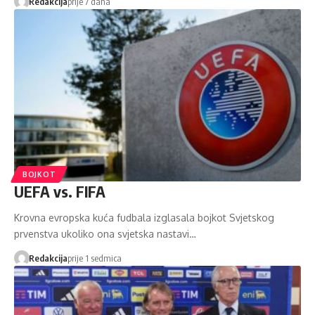
Redakcija
prije 7 dana
BOJKOT
UEFA vs. FIFA
Krovna evropska kuća fudbala izglasala bojkot Svjetskog
prvenstva ukoliko ona svjetska nastavi…
Redakcija
prije 1 sedmica