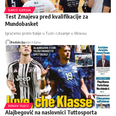
DARIO GJERGJA
Test Zmajeva pred kvalifikacije za
Mundobasket
Igraćemo protiv Italije u Tuzli i Litvanije u Vilniusu
Redakcija
prije 3 dana
KENAN YILDIZ
Alajbegović na naslovnici Tuttosporta