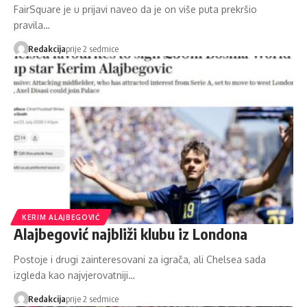
FairSquare je u prijavi naveo da je on više puta prekršio
pravila…
Redakcija
prije 2 sedmice
KERIM ALAJBEGOVIĆ
Alajbegović najbliži klubu iz Londona
Postoje i drugi zainteresovani za igrača, ali Chelsea sada
izgleda kao najvjerovatniji…
Redakcija
prije 2 sedmice