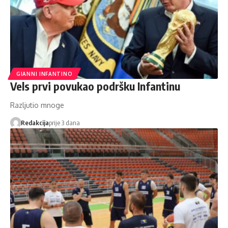
GIANNI INFANTINO
Vels prvi povukao podršku Infantinu
Razljutio mnoge
Redakcija
prije 3 dana