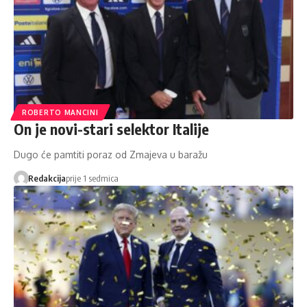
ROBERTO MANCINI
On je novi-stari selektor Italije
Dugo će pamtiti poraz od Zmajeva u baražu
Redakcija
prije 1 sedmica