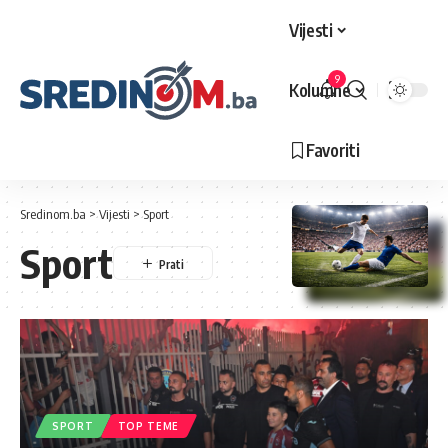
Vijesti
9
Kolumne
Favoriti
Sredinom.ba
>
Vijesti
>
Sport
Sport
SPORT
TOP TEME