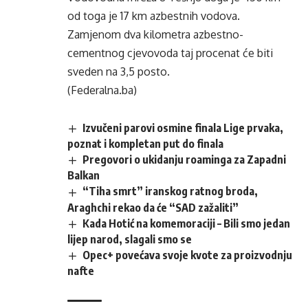
od toga je 17 km azbestnih vodova.
Zamjenom dva kilometra azbestno-
cementnog cjevovoda taj procenat će biti
sveden na 3,5 posto.
(Federalna.ba)
Izvučeni parovi osmine finala Lige prvaka,
poznat i kompletan put do finala
Pregovori o ukidanju roaminga za Zapadni
Balkan
“Tiha smrt” iranskog ratnog broda,
Araghchi rekao da će “SAD zažaliti”
Kada Hotić na komemoraciji – Bili smo jedan
lijep narod, slagali smo se
Opec+ povećava svoje kvote za proizvodnju
nafte