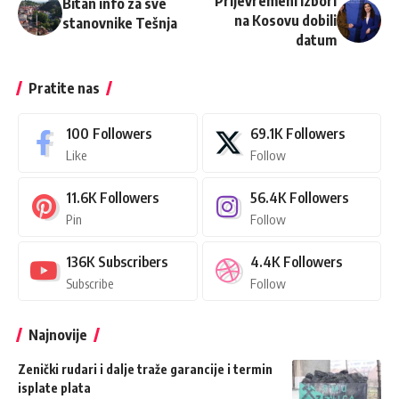
Prijevremeni izbori
Bitan info za sve
na Kosovu dobili
stanovnike Tešnja
datum
Pratite nas
100
Followers
69.1K
Followers
Like
Follow
11.6K
Followers
56.4K
Followers
Pin
Follow
136K
Subscribers
4.4K
Followers
Subscribe
Follow
Najnovije
Zenički rudari i dalje traže garancije i termin
isplate plata