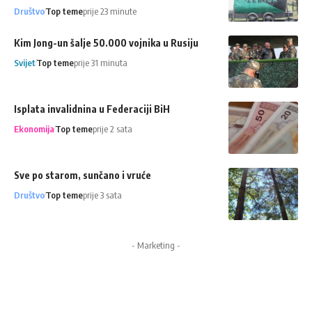
Društvo
Top teme
prije 23 minute
Kim Jong-un šalje 50.000 vojnika u Rusiju
Svijet
Top teme
prije 31 minuta
Isplata invalidnina u Federaciji BiH
Ekonomija
Top teme
prije 2 sata
Sve po starom, sunčano i vruće
Društvo
Top teme
prije 3 sata
- Marketing -