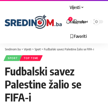
Vijesti
9
Kolumne
Aa
Veličina
slova
Favoriti
Sredinom.ba
>
Vijesti
>
Sport
>
Fudbalski savez Palestine žalio se FIFA-i
SPORT
TOP TEME
Fudbalski savez
Palestine žalio se
FIFA-i