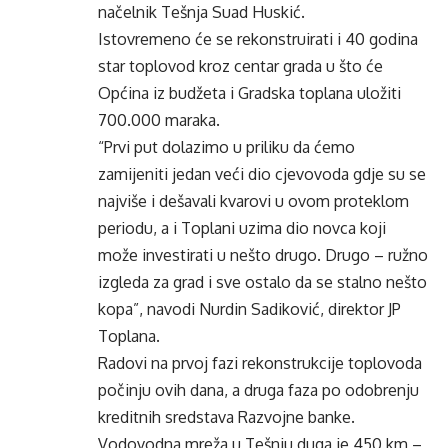
načelnik Tešnja Suad Huskić.
Istovremeno će se rekonstruirati i 40 godina
star toplovod kroz centar grada u što će
Općina iz budžeta i Gradska toplana uložiti
700.000 maraka.
“Prvi put dolazimo u priliku da ćemo
zamijeniti jedan veći dio cjevovoda gdje su se
najviše i dešavali kvarovi u ovom proteklom
periodu, a i Toplani uzima dio novca koji
može investirati u nešto drugo. Drugo – ružno
izgleda za grad i sve ostalo da se stalno nešto
kopa”, navodi Nurdin Sadiković, direktor JP
Toplana.
Radovi na prvoj fazi rekonstrukcije toplovoda
počinju ovih dana, a druga faza po odobrenju
kreditnih sredstava Razvojne banke.
Vodovodna mreža u Tešnju duga je 450 km –