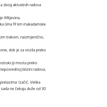
ca zbog aktuelnih radova
je-Miljevina.
vika (ima 19 km makadamske
dnom trakom, naizmjenično,
tone, dok je za vozila preko
nstrukciji mosta preko
neposrednoj blizini radova,
relazima: Izačić, Velika
a sada ne čekaju duže od 30