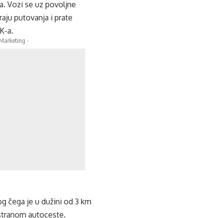
a. Vozi se uz povoljne
aju putovanja i prate
K-a.
 Marketing -
og čega je u dužini od 3 km
 stranom autoceste.