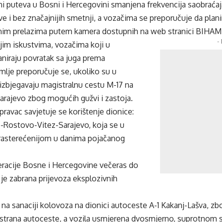
ini puteva u Bosni i Hercegovini smanjena frekvencija saobraćaj
 i bez značajnijih smetnji, a vozačima se preporučuje da planir
čnim prelazima putem kamera dostupnih na web stranici BIHAM
-
im iskustvima, vozačima koji u
laniraju povratak sa juga prema
mlje preporučuje se, ukoliko su u
izbjegavaju magistralnu cestu M-17 na
Sarajevo zbog mogućih gužvi i zastoja.
 pravac savjetuje se korištenje dionice:
Rostovo-Vitez-Sarajevo, koja se u
 rasterećenijom u danima pojačanog
deracije Bosne i Hercegovine večeras do
 je zabrana prijevoza eksplozivnih
 na sanaciji kolovoza na dionici autoceste A-1 Kakanj-Lašva, zb
a strana autoceste, a vozila usmjerena dvosmjerno, suprotnom