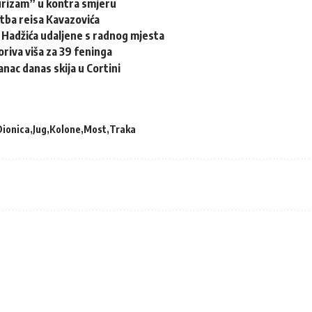
urizam” u kontra smjeru
tba reisa Kavazovića
z Hadžića udaljene s radnog mjesta
oriva viša za 39 feninga
anac danas skija u Cortini
Dionica
Jug
Kolone
Most
Traka