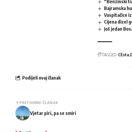
“Benzinski t
Bajramska hu
Vaspitačice i
Cijena dizel g
Još jedan Bos
TAGGED:
CEsta
Podijeli ovaj članak
PRETHODNI ČLANAK
Vjetar piri, pa se smiri