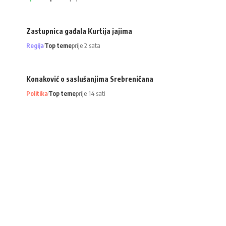
Zastupnica gađala Kurtija jajima
Regija
Top teme
prije 2 sata
Konaković o saslušanjima Srebreničana
Politika
Top teme
prije 14 sati