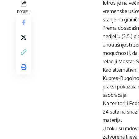
Jutros je na već
vremenske uslove
PODIJELI
stanje na grani
Prema dosadašnj
nedjelju (3.5.) p
unutrašnjosti ze
mogućnosti, da 
relaciji Mostar-
Kao alternativni
Kupres-Bugojno-
praksi pokazala
saobraćaja.
Na teritoriji Fe
24 sata na snazi
materija.
U toku su radovi
zatvorena lijev