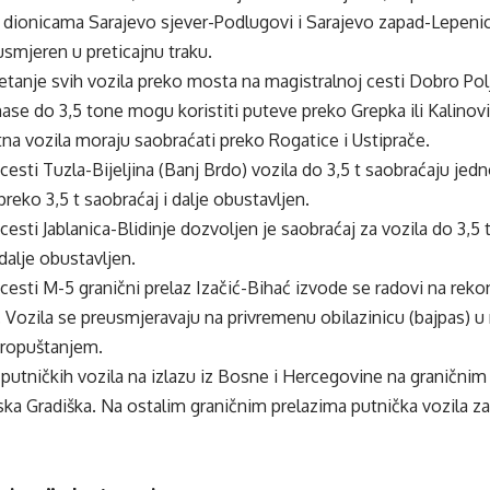
1 dionicama Sarajevo sjever-Podlugovi i Sarajevo zapad-Lepeni
usmjeren u preticajnu traku.
etanje svih vozila preko mosta na magistralnoj cesti Dobro Pol
ase do 3,5 tone mogu koristiti puteve preko Grepka ili Kalino
tna vozila moraju saobraćati preko Rogatice i Ustiprače.
cesti Tuzla-Bijeljina (Banj Brdo) vozila do 3,5 t saobraćaju je
preko 3,5 t saobraćaj i dalje obustavljen.
cesti Jablanica-Blidinje dozvoljen je saobraćaj za vozila do 3,5 
 dalje obustavljen.
cesti M-5 granični prelaz Izačić-Bihać izvode se radovi na reko
 Vozila se preusmjeravaju na privremenu obilazinicu (bajpas) u 
propuštanjem.
utničkih vozila na izlazu iz Bosne i Hercegovine na graničnim p
ka Gradiška. Na ostalim graničnim prelazima putnička vozila z