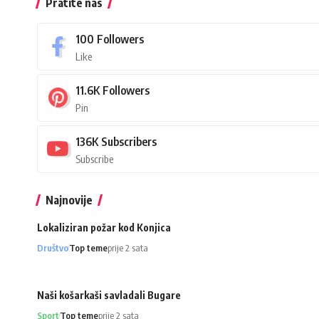
Pratite nas
100
Followers
Like
11.6K
Followers
Pin
136K
Subscribers
Subscribe
Najnovije
Lokaliziran požar kod Konjica
Društvo
Top teme
prije 2 sata
Naši košarkaši savladali Bugare
Sport
Top teme
prije 2 sata