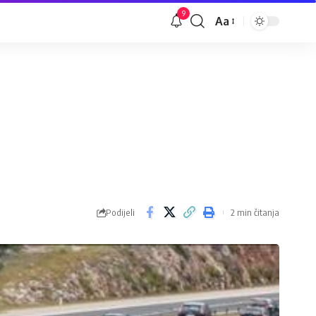
9
Aa
Veličina
slova
Podijeli
2 min čitanja