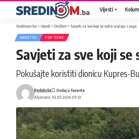
Vijesti
Kolum
Sredinom.ba
>
Vijesti
>
Društvo
>
Savjeti za sve koji se sutra vraćaju s juga
DRUŠTVO
TOP TEME
Savjeti za sve koji se 
Pokušajte koristiti dionicu Kupres-
Redakcija
Ažurirano: 02.05.2026 09:33