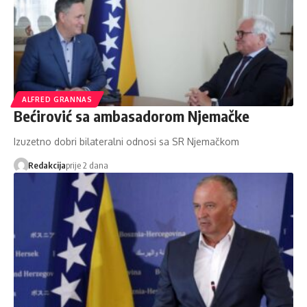
ALFRED GRANNAS
Bećirović sa ambasadorom Njemačke
Izuzetno dobri bilateralni odnosi sa SR Njemačkom
Redakcija
prije 2 dana