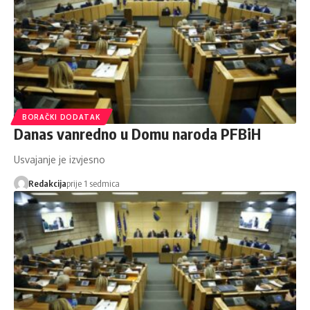
BORAČKI DODATAK
Danas vanredno u Domu naroda PFBiH
Usvajanje je izvjesno
Redakcija
prije 1 sedmica