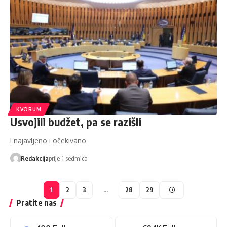
KVORUM
Usvojili budžet, pa se razišli
I najavljeno i očekivano
Redakcija
prije 1 sedmica
1
2
3
…
28
29
Pratite nas