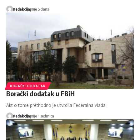
Redakcija
prije 5 dana
BORAČKI DODATAK
Borački dodatak u FBiH
Akt o tome prethodno je utvrdila Federalna vlada
Redakcija
prije 1 sedmica