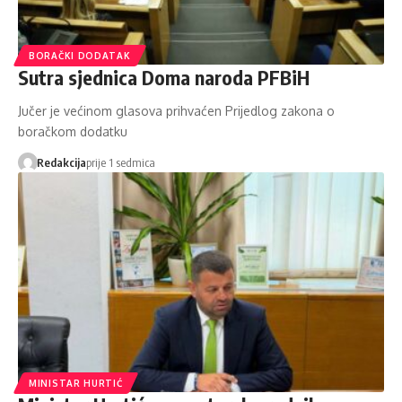
BORAČKI DODATAK
Sutra sjednica Doma naroda PFBiH
Jučer je većinom glasova prihvaćen Prijedlog zakona o
boračkom dodatku
Redakcija
prije 1 sedmica
MINISTAR HURTIĆ