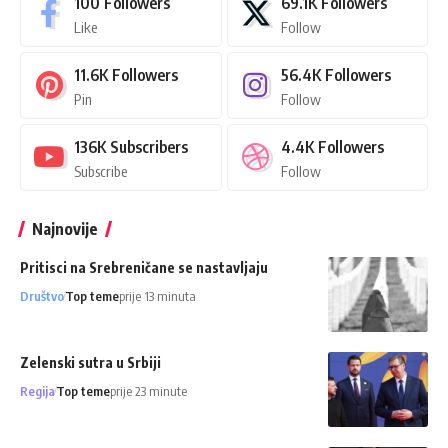
100
Followers
69.1K
Followers
Like
Follow
11.6K
Followers
56.4K
Followers
Pin
Follow
136K
Subscribers
4.4K
Followers
Subscribe
Follow
Najnovije
Pritisci na Srebreničane se nastavljaju
Društvo
Top teme
prije 13 minuta
Zelenski sutra u Srbiji
Regija
Top teme
prije 23 minute