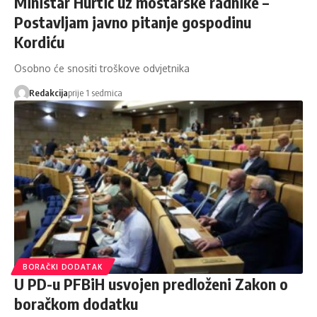
Ministar Hurtić uz mostarske radnike –
Postavljam javno pitanje gospodinu
Kordiću
Osobno će snositi troškove odvjetnika
Redakcija
prije 1 sedmica
BORAČKI DODATAK
U PD-u PFBiH usvojen predloženi Zakon o
boračkom dodatku