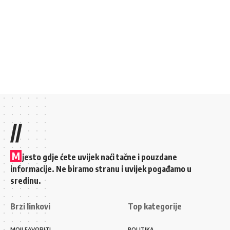
//
M
jesto gdje ćete uvijek naći tačne i pouzdane
informacije. Ne biramo stranu i uvijek pogađamo u
sredinu.
Brzi linkovi
Top kategorije
MOJI FAVORITI
POLITIKA