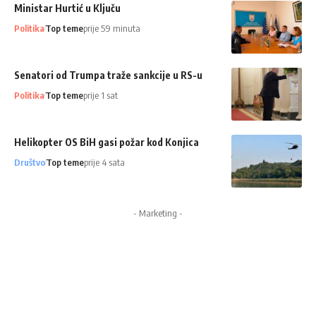
Ministar Hurtić u Ključu
Politika
Top teme
prije 59 minuta
Senatori od Trumpa traže sankcije u RS-u
Politika
Top teme
prije 1 sat
Helikopter OS BiH gasi požar kod Konjica
Društvo
Top teme
prije 4 sata
- Marketing -