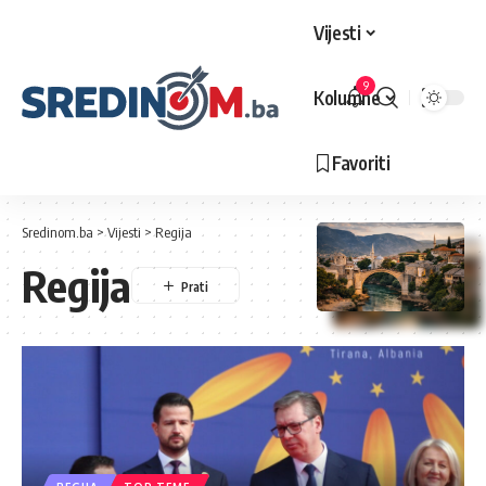
Vijesti
9
Kolumne
Favoriti
Sredinom.ba
>
Vijesti
>
Regija
Regija