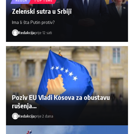
REGIJA
TOP TEME
Zelenski sutra u Srbiji
Ima li šta Putin protiv?
Redakcija
prije 12 sati
Poziv EU Vladi Kosova za obustavu
rušenja…
Redakcija
prije 2 dana