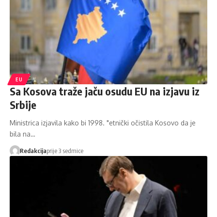
EU
Sa Kosova traže jaču osudu EU na izjavu iz
Srbije
Ministrica izjavila kako bi 1998. "etnički očistila Kosovo da je
bila na…
Redakcija
prije 3 sedmice