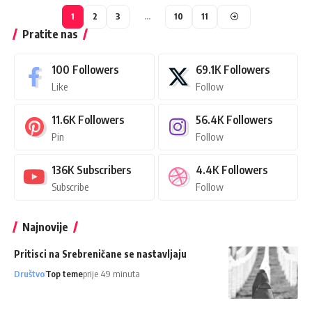
1
2
3
…
10
11
Pratite nas
100
Followers
69.1K
Followers
Like
Follow
11.6K
Followers
56.4K
Followers
Pin
Follow
136K
Subscribers
4.4K
Followers
Subscribe
Follow
Najnovije
Pritisci na Srebreničane se nastavljaju
Društvo
Top teme
prije 49 minuta