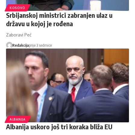
KOSOVO
Srbijanskoj ministrici zabranjen ulaz u
državu u kojoj je rođena
Zaboravi Peć
Redakcija
prije 3 sedmice
ALBANIJA
Albanija uskoro još tri koraka bliža EU