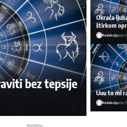
Okraća ljub
štirkom opr
Redakcija
prije 
aviti bez tepsije
Uuu to mi ra
Redakcija
prije 
- Marketing -