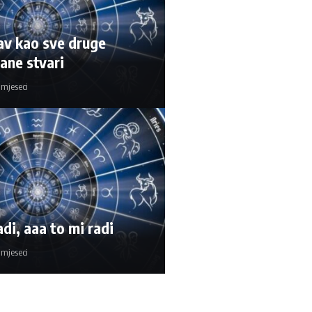
av kao sve druge
ane stvari
5 mjeseci
di, aaa to mi radi
5 mjeseci