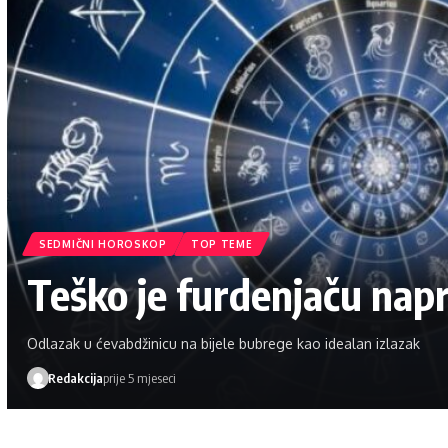
SEDMIČNI HOROSKOP
TOP TEME
Teško je furdenjaču napr
Odlazak u ćevabdžinicu na bijele bubrege kao idealan izlazak
Redakcija
prije 5 mjeseci