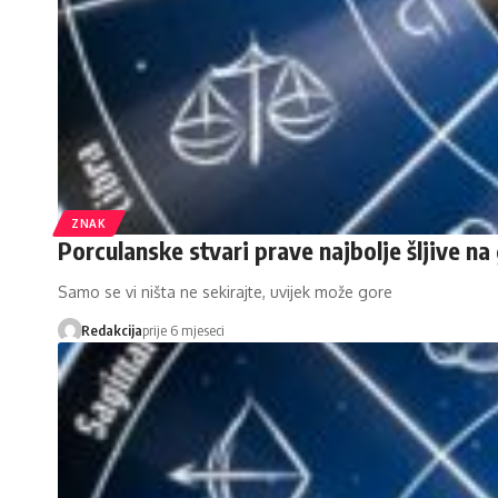
ZNAK
Porculanske stvari prave najbolje šljive na 
Samo se vi ništa ne sekirajte, uvijek može gore
Redakcija
prije 6 mjeseci