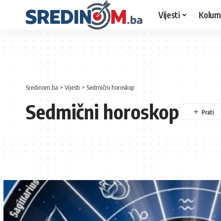
Vijesti
Kolum
Sredinom.ba
>
Vijesti
>
Sedmični horoskop
Sedmični horoskop