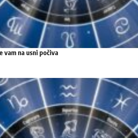
me vam na usni počiva