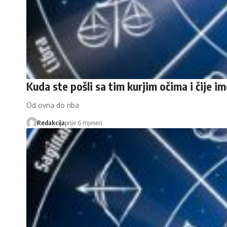
Kuda ste pošli sa tim kurjim očima i čije i
Od ovna do riba
Redakcija
prije 6 mjeseci