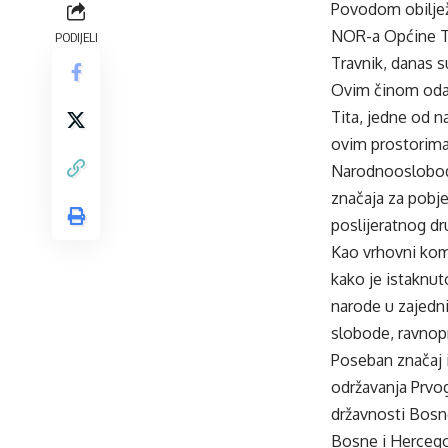
Povodom obilježa
NOR-a Općine Tr
PODIJELI
Travnik, danas s
Ovim činom odana
Tita, jedne od na
ovim prostorima,
Narodnooslobodi
značaja za pobj
poslijeratnog d
Kao vrhovni kom
kako je istaknut
narode u zajedni
slobode, ravnopr
Poseban značaj 
održavanja Prvo
državnosti Bosn
Bosne i Hercego