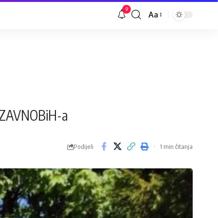
9
Aa
Veličina
slova
ja ZAVNOBiH-a
Podijeli
1 min čitanja