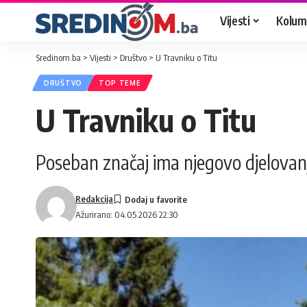
Vijesti
Kolum
Sredinom.ba
>
Vijesti
>
Društvo
>
U Travniku o Titu
DRUŠTVO
TOP TEME
U Travniku o Titu
Poseban značaj ima njegovo djelova
Redakcija
Ažurirano: 04.05.2026 22:30