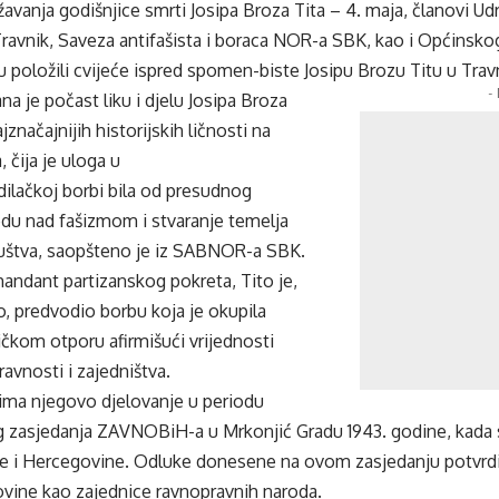
vanja godišnjice smrti Josipa Broza Tita – 4. maja, članovi Udr
avnik, Saveza antifašista i boraca NOR-a SBK, kao i Općinsk
u položili cvijeće ispred spomen-biste Josipu Brozu Titu u Trav
-
 je počast liku i djelu Josipa Broza
jznačajnijih historijskih ličnosti na
 čija je uloga u
lačkoj borbi bila od presudnog
edu nad fašizmom i stvaranje temelja
ruštva, saopšteno je iz SABNOR-a SBK.
andant partizanskog pokreta, Tito je,
o, predvodio borbu koja je okupila
čkom otporu afirmišući vrijednosti
avnosti i zajedništva.
ima njegovo djelovanje u periodu
g zasjedanja ZAVNOBiH-a u Mrkonjić Gradu 1943. godine, kada s
e i Hercegovine. Odluke donesene na ovom zasjedanju potvrdile
vine kao zajednice ravnopravnih naroda.