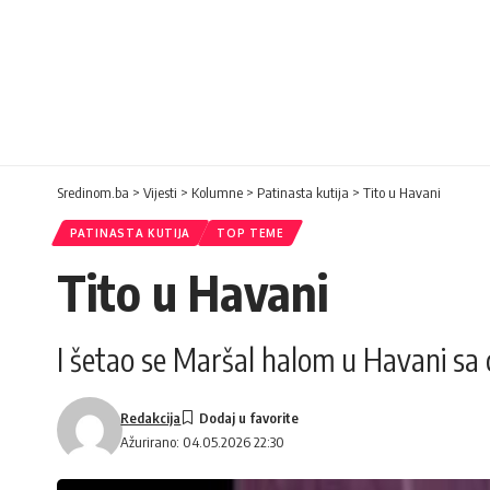
Sredinom.ba
>
Vijesti
>
Kolumne
>
Patinasta kutija
>
Tito u Havani
PATINASTA KUTIJA
TOP TEME
Tito u Havani
I šetao se Maršal halom u Havani sa 
Redakcija
Ažurirano: 04.05.2026 22:30