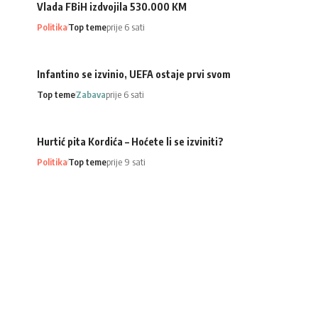
Vlada FBiH izdvojila 530.000 KM
Politika
Top teme
prije 6 sati
Infantino se izvinio, UEFA ostaje prvi svom
Top teme
Zabava
prije 6 sati
Hurtić pita Kordića – Hoćete li se izviniti?
Politika
Top teme
prije 9 sati