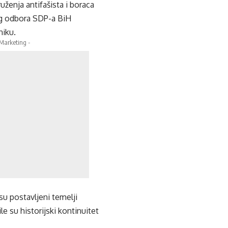
uženja antifašista i boraca
og odbora SDP-a BiH
niku.
 Marketing -
u postavljeni temelji
 su historijski kontinuitet