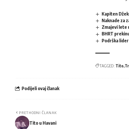
Kapiten Džek
Naknade za za
Zmajevi lete 
BHRT prekin
Podrška lider
TAGGED:
Tito
Tr
Podijeli ovaj članak
PRETHODNI ČLANAK
Tito u Havani