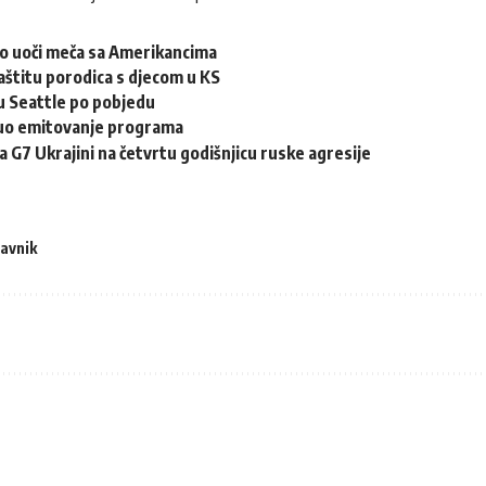
o uoči meča sa Amerikancima
štitu porodica s djecom u KS
u Seattle po pobjedu
uo emitovanje programa
a G7 Ukrajini na četvrtu godišnjicu ruske agresije
avnik