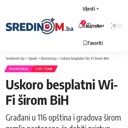
Vijesti
9
Kolumne
Aa
Veličina
slova
Favoriti
Sredinom.ba
>
Vijesti
>
Ekonomija
>
Uskoro besplatni Wi-Fi širom BiH
EKONOMIJA
TOP TEME
Uskoro besplatni Wi-
Fi širom BiH
Građani u 116 opština i gradova širom