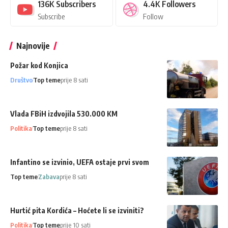
136K
Subscribers
4.4K
Followers
Subscribe
Follow
Najnovije
Požar kod Konjica
Društvo
Top teme
prije 8 sati
Vlada FBiH izdvojila 530.000 KM
Politika
Top teme
prije 8 sati
Infantino se izvinio, UEFA ostaje prvi svom
Top teme
Zabava
prije 8 sati
Hurtić pita Kordića – Hoćete li se izviniti?
Politika
Top teme
prije 10 sati