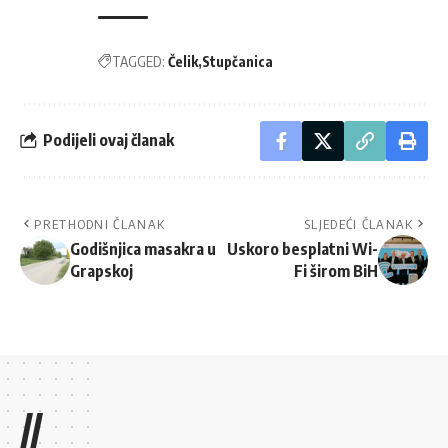
TAGGED:
Čelik
Stupčanica
Podijeli ovaj članak
PRETHODNI ČLANAK
SLJEDEĆI ČLANAK
Godišnjica masakra u
Uskoro besplatni Wi-
Grapskoj
Fi širom BiH
//