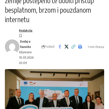
zemlje postepeno će dobiti pristup
besplatnom, brzom i pouzdanom
internetu
Redakcija
Podijeli
1 min čitanja
Ažurirano:
10.05.2026
20:09