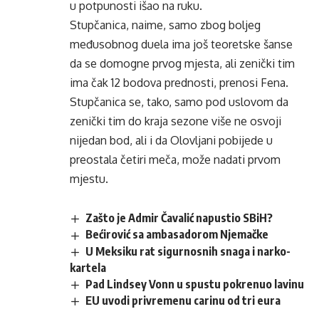
u potpunosti išao na ruku.
Stupčanica, naime, samo zbog boljeg
međusobnog duela ima još teoretske šanse
da se domogne prvog mjesta, ali zenički tim
ima čak 12 bodova prednosti, prenosi Fena.
Stupčanica se, tako, samo pod uslovom da
zenički tim do kraja sezone više ne osvoji
nijedan bod, ali i da Olovljani pobijede u
preostala četiri meča, može nadati prvom
mjestu.
Zašto je Admir Čavalić napustio SBiH?
Bećirović sa ambasadorom Njemačke
U Meksiku rat sigurnosnih snaga i narko-
kartela
Pad Lindsey Vonn u spustu pokrenuo lavinu
EU uvodi privremenu carinu od tri eura