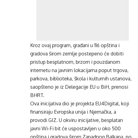
Kroz ovaj program, građani u 116 opština i
gradova širom zemlje postepeno će dobiti
pristup besplatnom, brzom i pouzdanom
internetu na javnim lokacijama poput trgova,
parkova, biblioteka, škola i kulturnih ustanova,
saopšteno je iz Delegacije EU u BiH, prenosi
BHRT.
Ova inicijativa dio je projekta EU4Digital, koji
finansiraju Evropska unija i Njemačka, a
provodi GIZ. U okviru inicijative, besplatan
javni Wi-Fi bit će uspostavljen u oko 500
opština i gradova širom Zapadnog Balkana, po