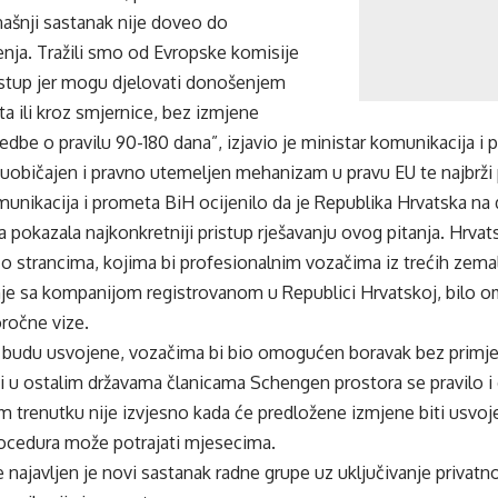
našnji sastanak nije doveo do
nja. Tražili smo od Evropske komisije
ristup jer mogu djelovati donošenjem
 ili kroz smjernice, bez izmjene
dbe o pravilu 90-180 dana”, izjavio je ministar komunikacija i
 uobičajen i pravno utemeljen mehanizam u pravu EU te najbrži 
munikacija i prometa BiH ocijenilo da je Republika Hrvatska n
 pokazala najkonkretniji pristup rješavanju ovog pitanja. Hrvat
o strancima, kojima bi profesionalnim vozačima iz trećih zemal
je sa kompanijom registrovanom u Republici Hrvatskoj, bilo 
ročne vize.
 budu usvojene, vozačima bi bio omogućen boravak bez primjen
i u ostalim državama članicama Schengen prostora se pravilo i d
 trenutku nije izvjesno kada će predložene izmjene biti usvoj
cedura može potrajati mjesecima.
 najavljen je novi sastanak radne grupe uz uključivanje privatn