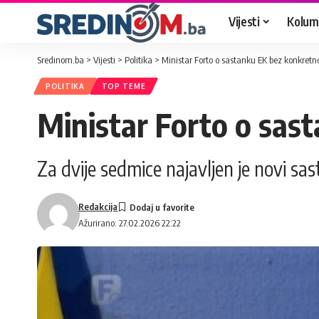
Vijesti
Kolum
Sredinom.ba
>
Vijesti
>
Politika
>
Ministar Forto o sastanku EK bez konkretn
POLITIKA
TOP TEME
Ministar Forto o sas
Za dvije sedmice najavljen je novi s
Redakcija
Ažurirano: 27.02.2026 22:22