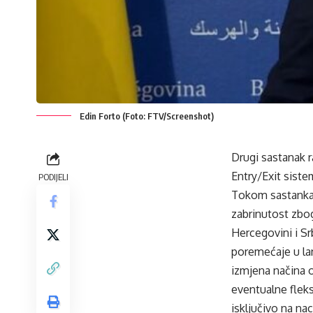
Edin Forto (Foto: FTV/Screenshot)
Drugi sastanak r
Entry/Exit sist
PODIJELI
Tokom sastanka 
zabrinutost zbog
Hercegovini i Srb
poremećaje u lan
izmjena načina 
eventualne fleks
isključivo na na