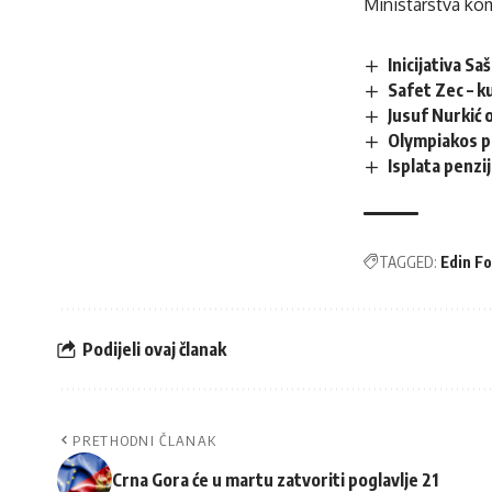
Ministarstva kom
Inicijativa Sa
Safet Zec – ku
Jusuf Nurkić 
Olympiakos p
Isplata penzi
TAGGED:
Edin Fo
Podijeli ovaj članak
PRETHODNI ČLANAK
Crna Gora će u martu zatvoriti poglavlje 21