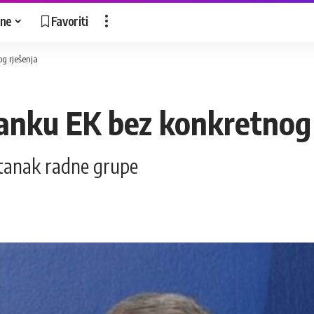
ne
Favoriti
og rješenja
tanku EK bez konkretnog 
astanak radne grupe