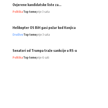
Ovjerene kandidatske liste za…
Politika
Top teme
prije 3 sata
Helikopter OS BiH gasi požar kod Konjica
Društvo
Top teme
prije 3 sata
Senatori od Trumpa traže sankcije u RS-u
Politika
Top teme
prije 6 sati