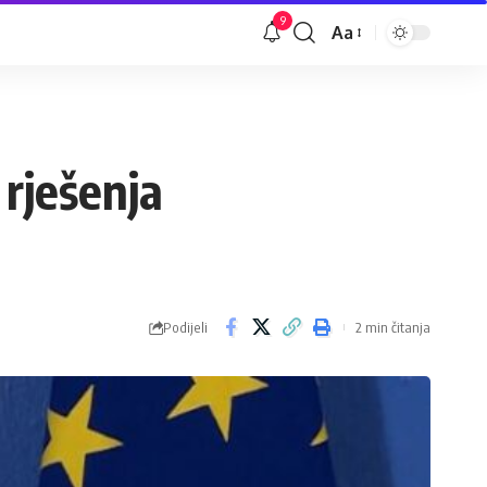
9
Aa
Veličina
slova
rješenja
Podijeli
2 min čitanja