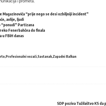
unikacija i prometa.
še Magazinovića “prije nego se desi ozbiljniji incident”
će, avlije, ljudi
o “ponudi” Partizana
reko Fenerbahčea do finala
ja u FBiH danas
rto
Profesionalni vozači
Sastanak
Zapadni Balkan
SDP poziva Tužilaštvo KS da 