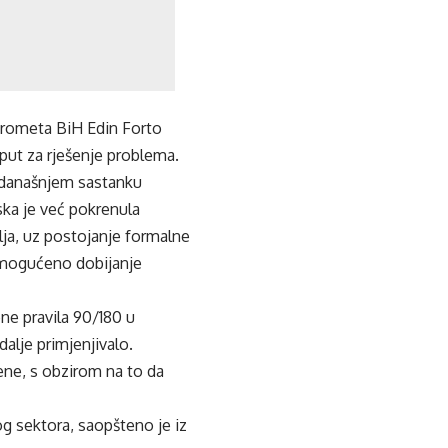
 prometa BiH Edin Forto
put za rješenje problema.
a današnjem sastanku
ska je već pokrenula
ja, uz postojanje formalne
omogućeno dobijanje
e pravila 90/180 u
alje primjenjivalo.
ene, s obzirom na to da
og sektora, saopšteno je iz