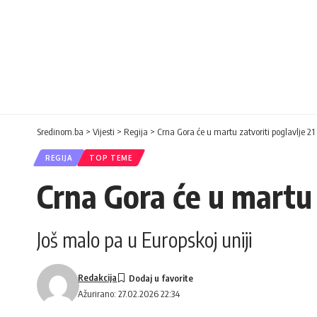
Sredinom.ba
>
Vijesti
>
Regija
>
Crna Gora će u martu zatvoriti poglavlje 21
REGIJA
TOP TEME
Crna Gora će u martu 
Još malo pa u Europskoj uniji
Redakcija
Ažurirano: 27.02.2026 22:34