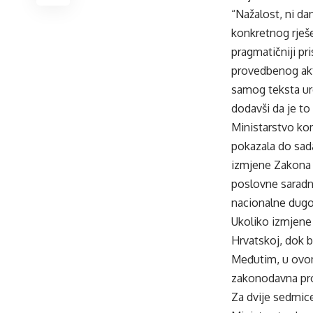
“Nažalost, ni da
konkretnog rješe
pragmatičniji p
provedbenog akta
samog teksta ure
dodavši da je to
Ministarstvo ko
pokazala do sada
izmjene Zakona 
poslovne saradn
nacionalne dugo
Ukoliko izmjene
Hrvatskoj, dok b
Međutim, u ovom
zakonodavna pro
Za dvije sedmice