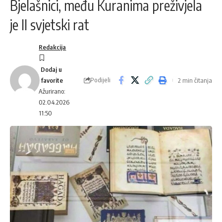
Bjelašnici, među Kuranima preživjela
je II svjetski rat
Redakcija
Podijeli
2 min čitanja
Ažurirano:
02.04.2026
11:50