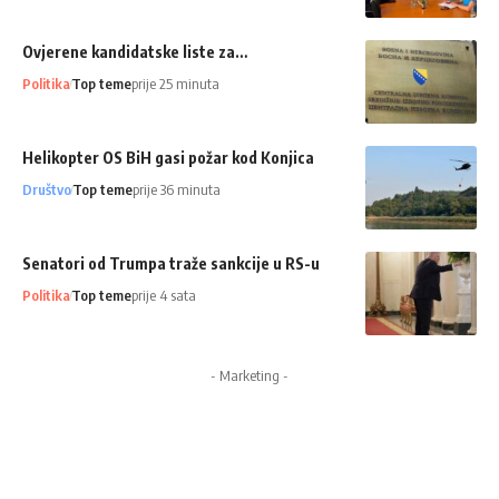
Ovjerene kandidatske liste za…
Politika
Top teme
prije 25 minuta
Helikopter OS BiH gasi požar kod Konjica
Društvo
Top teme
prije 36 minuta
Senatori od Trumpa traže sankcije u RS-u
Politika
Top teme
prije 4 sata
- Marketing -