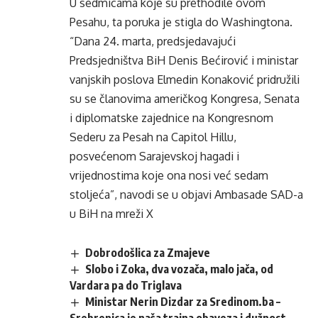
U sedmicama koje su prethodile ovom
Pesahu, ta poruka je stigla do Washingtona.
“Dana 24. marta, predsjedavajući
Predsjedništva BiH Denis Bećirović i ministar
vanjskih poslova Elmedin Konaković pridružili
su se članovima američkog Kongresa, Senata
i diplomatske zajednice na Kongresnom
Sederu za Pesah na Capitol Hillu,
posvećenom Sarajevskoj hagadi i
vrijednostima koje ona nosi već sedam
stoljeća”, navodi se u objavi Ambasade SAD-a
u BiH na mreži X
Dobrodošlica za Zmajeve
Slobo i Zoka, dva vozača, malo jača, od
Vardara pa do Triglava
Ministar Nerin Dizdar za Sredinom.ba –