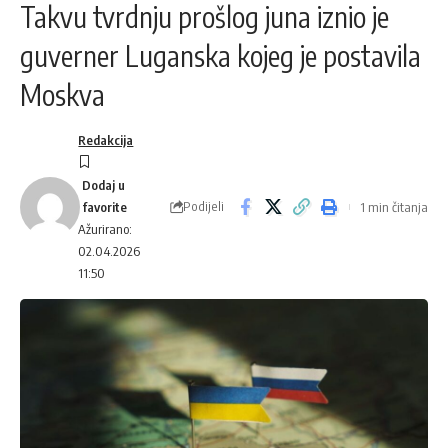
Takvu tvrdnju prošlog juna iznio je
guverner Luganska kojeg je postavila
Moskva
Redakcija
Podijeli
1 min čitanja
Ažurirano:
02.04.2026
11:50