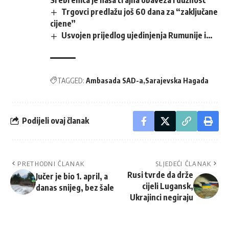
Srebrenica je naša trajna obaveza i dužnost
Trgovci predlažu još 60 dana za “zaključane
cijene”
Usvojen prijedlog ujedinjenja Rumunije i…
TAGGED:
Ambasada SAD-a
Sarajevska Hagada
Podijeli ovaj članak
PRETHODNI ČLANAK
SLJEDEĆI ČLANAK
Rusi tvrde da drže
Jučer je bio 1. april, a
cijeli Lugansk,
danas snijeg, bez šale
Ukrajinci negiraju