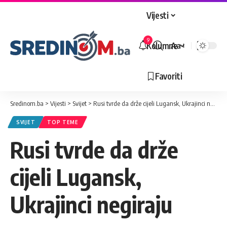
Vijesti
9
Kolumne
Aa
Veličina
slova
Favoriti
Sredinom.ba
>
Vijesti
>
Svijet
>
Rusi tvrde da drže cijeli Lugansk, Ukrajinci negiraju
SVIJET
TOP TEME
Rusi tvrde da drže
cijeli Lugansk,
Ukrajinci negiraju