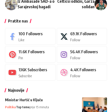
Iz Ambasade SAD-a o
Celticsi odlični, Garza
Sarajevskoj hagadi
solidan
Pratite nas
100
Followers
69.1K
Followers
Like
Follow
11.6K
Followers
56.4K
Followers
Pin
Follow
136K
Subscribers
4.4K
Followers
Subscribe
Follow
Najnovije
Ministar Hurtić u Ključu
Politika
Top teme
prije 15 minuta