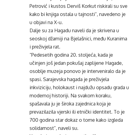
Petrović i kustos Derviš Korkut riskirali su sve
kako bi knjiga ostala u tajnosti”, navedeno je
u objavi na X-u.
Dalje su za Hagadu naveli da je skrivena u
seoskoj džamiji na Bjelašnici, među Kuranima
i preživjela rat.
“Pedesetih godina 20. stoljeća, kada je
učinjen još jedan pokušaj zaplijene Hagade,
osoblje muzeja ponovo je interveniralo da je
spasi. Sarajevska hagada je preživjela
inkviziciju, holokaust i najdužu opsadu grada u
modernoj historiji. Na svakom koraku,
spašavala ju je široka zajednica koja je
prevazilazila vjerski ili etnički identitet. To je
700 godina star dokaz o tome kako izgleda
solidarnost”, naveli su.