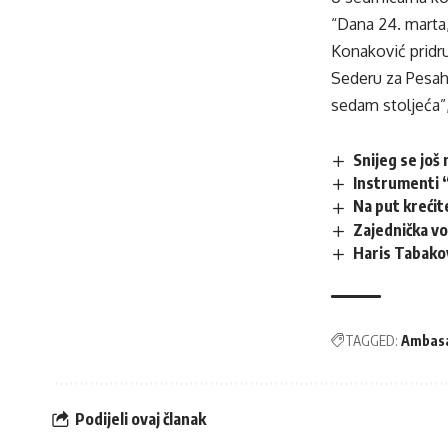
“Dana 24. marta,
Konaković pridr
Sederu za Pesah
sedam stoljeća”
Snijeg se još 
Instrumenti “
Na put krećit
Zajednička v
Haris Tabako
TAGGED:
Ambas
Podijeli ovaj članak