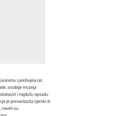
ranima i preživjela rat.
gade, osoblje muzeja
 holokaust i najdužu opsadu
 je prevazilazila vjerski ili
 naveli su.
ona.