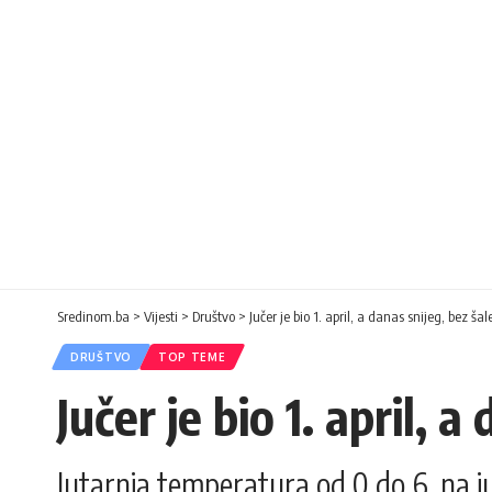
Sredinom.ba
>
Vijesti
>
Društvo
>
Jučer je bio 1. april, a danas snijeg, bez šal
DRUŠTVO
TOP TEME
Jučer je bio 1. april, a
Jutarnja temperatura od 0 do 6, na j