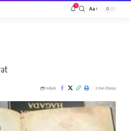
9
Aa
Veličina
slova
rat
Podijeli
2 min čitanja