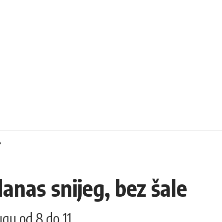
e
 danas snijeg, bez šale
ugu od 8 do 11