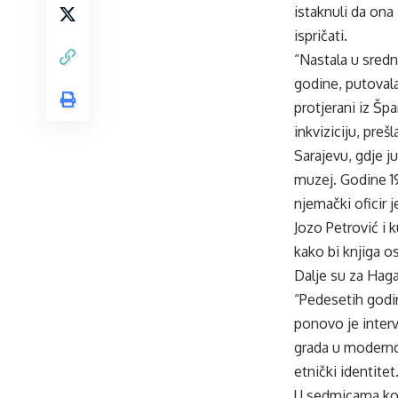
istaknuli da ona
ispričati.
“Nastala u sred
godine, putovala
protjerani iz Špa
inkviziciju, preš
Sarajevu, gdje j
muzej. Godine 19
njemački oficir 
Jozo Petrović i k
kako bi knjiga os
Dalje su za Haga
“Pedesetih godin
ponovo je interv
grada u modernoj 
etnički identite
U sedmicama koj