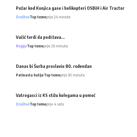
Požar kod Konjica gase i helikopteri OSBiH i Air Tractor
Društvo
Top teme
prije 24 minute
Vučić tvrdi da podržava…
Regija
Top teme
prije 26 minuta
Danas bi Šurba proslavio 80. rođendan
Patinasta kutija
Top teme
prije 30 minuta
Vatrogasci iz KS stižu kolegama u pomoć
Društvo
Top teme
prije 4 sata