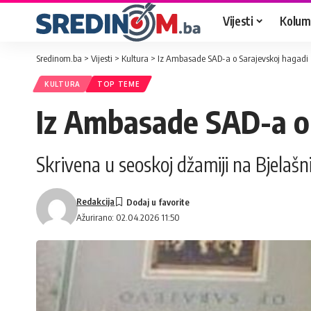
Vijesti
Kolum
Sredinom.ba
>
Vijesti
>
Kultura
>
Iz Ambasade SAD-a o Sarajevskoj hagadi
KULTURA
TOP TEME
Iz Ambasade SAD-a o 
Skrivena u seoskoj džamiji na Bjelašni
Redakcija
Ažurirano: 02.04.2026 11:50