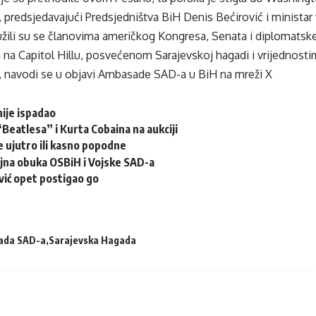
 predsjedavajući Predsjedništva BiH Denis Bećirović i ministar
užili su se članovima američkog Kongresa, Senata i diplomats
 na Capitol Hillu, posvećenom Sarajevskoj hagadi i vrijednosti
, navodi se u objavi Ambasade SAD-a u BiH na mreži X
nije ispadao
Beatlesa” i Kurta Cobaina na aukciji
e ujutro ili kasno popodne
ojna obuka OSBiH i Vojske SAD-a
vić opet postigao go
ada SAD-a
Sarajevska Hagada