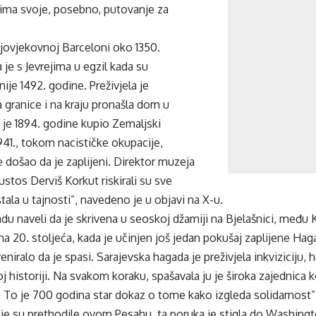
 ima svoje, posebno, putovanje za
njovjekovnoj Barceloni oko 1350.
 je s Jevrejima u egzil kada su
nije 1492. godine. Preživjela je
la granice i na kraju pronašla dom u
u je 1894. godine kupio Zemaljski
41., tokom nacističke okupacije,
je došao da je zaplijeni. Direktor muzeja
ustos Derviš Korkut riskirali su sve
tala u tajnosti”, navedeno je u objavi na X-u.
du naveli da je skrivena u seoskoj džamiji na Bjelašnici, među Ku
a 20. stoljeća, kada je učinjen još jedan pokušaj zaplijene Ha
eniralo da je spasi. Sarajevska hagada je preživjela inkviziciju,
historiji. Na svakom koraku, spašavala ju je široka zajednica koja
t. To je 700 godina star dokaz o tome kako izgleda solidarnost”,
e su prethodile ovom Pesahu, ta poruka je stigla do Washingt