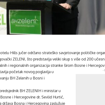
hotelu Hills jučer održano strateško savjetovanje političke orga
ački ZELENI, što predstavlja veliki skup s više od 200 učesnik
alnih i regionalnih organizacija stranke širom Bosne i Hercegov
-
tavlja početak novog poglavlja u
vanju BH Zelenih u Bosni i
 predsjednik BH ZELENIH i ministar u
 Bosne i Hercegovine dr. Sevlid Hurtić,
da država Bosna i Hercegovina zaslužuje