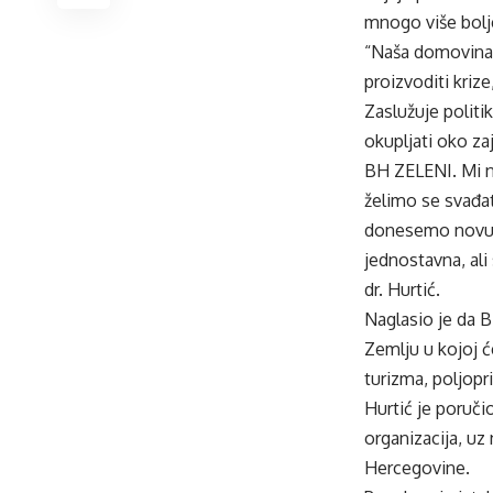
mnogo više bolj
“Naša domovina 
proizvoditi krize
Zaslužuje politik
okupljati oko za
BH ZELENI. Mi ni
želimo se svađati
donesemo novu e
jednostavna, ali
dr. Hurtić.
Naglasio je da BH
Zemlju u kojoj ć
turizma, poljopri
Hurtić je poruči
organizacija, uz
Hercegovine.