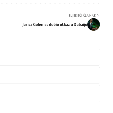
SLJEDEĆI ČLANAK
Jurica Golemac dobio otkaz u Dubaiju