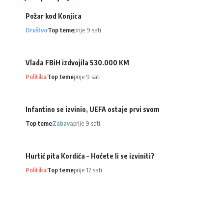
Požar kod Konjica
Društvo
Top teme
prije 9 sati
Vlada FBiH izdvojila 530.000 KM
Politika
Top teme
prije 9 sati
Infantino se izvinio, UEFA ostaje prvi svom
Top teme
Zabava
prije 9 sati
Hurtić pita Kordića – Hoćete li se izviniti?
Politika
Top teme
prije 12 sati