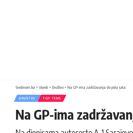
Sredinom.ba
>
Vijesti
>
Društvo
>
Na GP-ima zadržavanja do pola sata
DRUŠTVO
TOP TEME
Na GP-ima zadržavanj
Na dionicama autoceste A-1 Sarajevo 