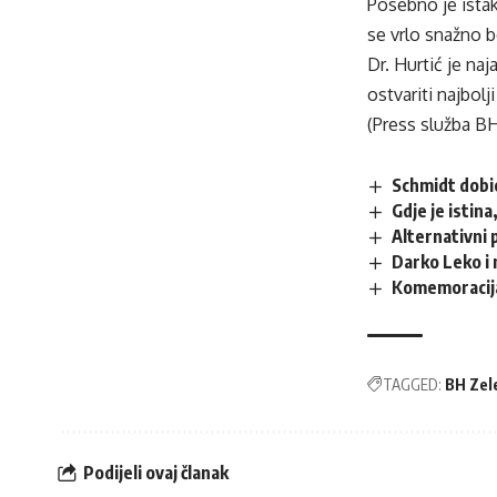
Posebno je ista
se vrlo snažno b
Dr. Hurtić je n
ostvariti najbolj
(Press služba B
Schmidt dobi
Gdje je istin
Alternativni 
Darko Leko i 
Komemoracija
TAGGED:
BH Zel
Podijeli ovaj članak