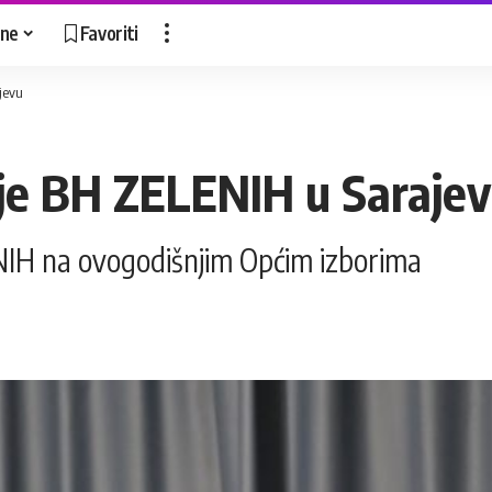
ne
Favoriti
jevu
je BH ZELENIH u Saraje
ENIH na ovogodišnjim Općim izborima