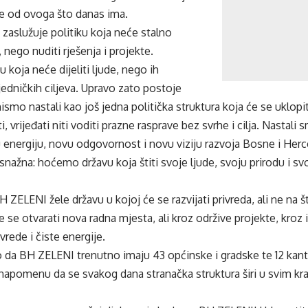
e od ovoga što danas ima.
zaslužuje politiku koja neće stalno
, nego nuditi rješenja i projekte.
u koja neće dijeliti ljude, nego ih
jedničkih ciljeva. Upravo zato postoje
smo nastali kao još jedna politička struktura koja će se uklopi
, vrijeđati niti voditi prazne rasprave bez svrhe i cilja. Nastali
nergiju, novu odgovornost i novu viziju razvoja Bosne i Herce
 snažna: hoćemo državu koja štiti svoje ljude, svoju prirodu i s
 ZELENI žele državu u kojoj će se razvijati privreda, ali ne na šte
e se otvarati nova radna mjesta, ali kroz održive projekte, kroz 
vrede i čiste energije.
o da BH ZELENI trenutno imaju 43 općinske i gradske te 12 kant
 napomenu da se svakog dana stranačka struktura širi u svim kr