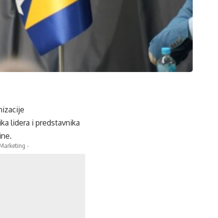
nizacije
a lidera i predstavnika
ine.
 Marketing -