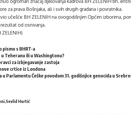
knuo ogroman značaj djelovanja kadrova BH ZELENIH bh. entite
ore za prava Bošnjaka, ali i svih drugih građana i povratnika.
ajavio učešće BH ZELENIH na ovogodišnjim Općim izborima, por
i rezultat od osnivanja.
H ZELENIH)
o pismo s BHRT-a
a, u Teheranu ili u Washingtonu?
pravci za izbjegavanje zastoja
nove crtice iz Londona
 u Parlamentu Češke povodom 31. godišnjice genocida u Srebre
eni
Sevlid Hurtić