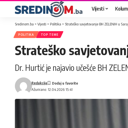
Vijesti
Kolum
Sredinom.ba
>
Vijesti
>
Politika
>
Strateško savjetovanje BH ZELENIH u Sara
POLITIKA
TOP TEME
Strateško savjetovan
Dr. Hurtić je najavio učešće BH ZEL
Redakcija
Ažurirano: 12.04.2026 15:41