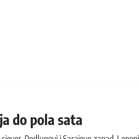
a do pola sata
sjever-Podlugovi i Sarajevo zapad-Lepeni