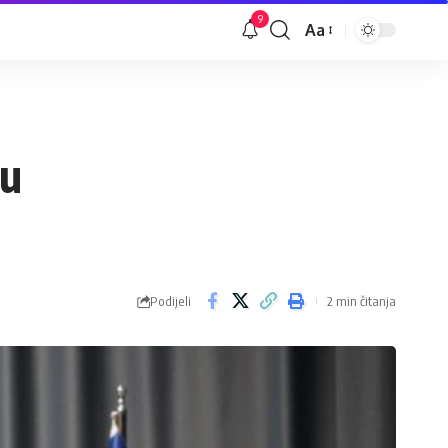
9
Aa
Veličina
slova
vu
Podijeli
2 min čitanja