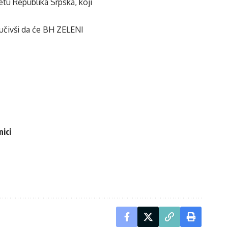
tu Republika Srpska, koji
učivši da će BH ZELENI
nici