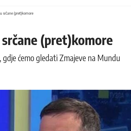
 u srčane (pret)komore
u srčane (pret)komore
o, gdje ćemo gledati Zmajeve na Mundu