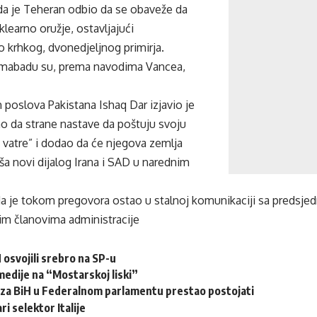
da je Teheran odbio da se obaveže da
klearno oružje, ostavljajući
 krhkog, dvonedjeljnog primirja.
amabadu su, prema navodima Vancea,
h poslova Pakistana Ishaq Dar izjavio je
o da strane nastave da poštuju svoju
 vatre” i dodao da će njegova zemlja
ša novi dijalog Irana i SAD u narednim
da je tokom pregovora ostao u stalnoj komunikaciji sa preds
m članovima administracije
 osvojili srebro na SP-u
edije na “Mostarskoj liski”
 za BiH u Federalnom parlamentu prestao postojati
ri selektor Italije