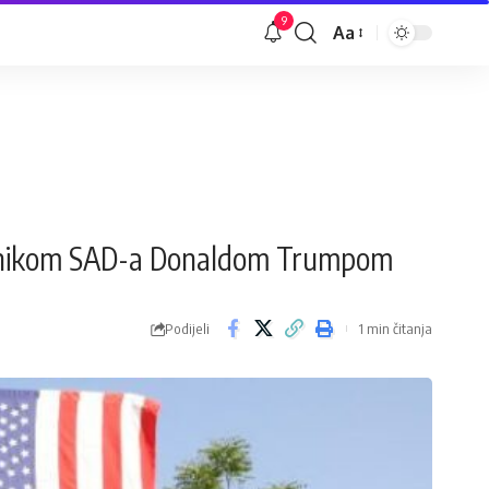
9
Aa
Veličina
slova
sjednikom SAD-a Donaldom Trumpom
Podijeli
1 min čitanja