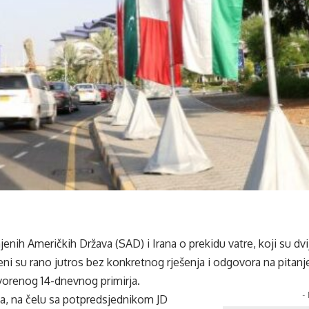
jenih Američkih Država (SAD) i Irana o prekidu vatre, koji su dvi
eni su rano jutros bez konkretnog rješenja i odgovora na pitanj
orenog 14-dnevnog primirja.
-
a, na čelu sa potpredsjednikom JD