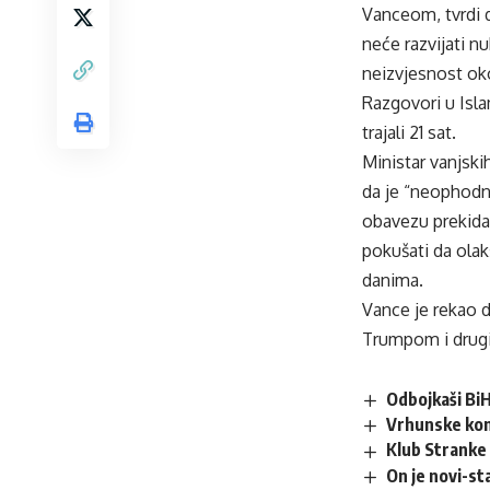
Vanceom, tvrdi 
neće razvijati nu
neizvjesnost oko
Razgovori u Isl
trajali 21 sat.
Ministar vanjski
da je “neophodn
obavezu prekida
pokušati da olak
danima.
Vance je rekao 
Trumpom i drugi
Odbojkaši BiH
Vrhunske kom
Klub Stranke
On je novi-sta