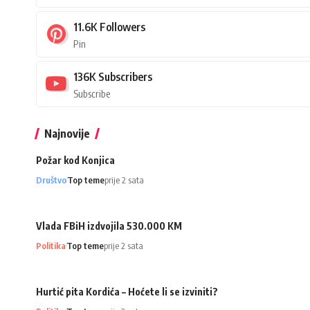
11.6K
Followers
Pin
136K
Subscribers
Subscribe
Najnovije
Požar kod Konjica
Društvo
Top teme
prije 2 sata
Vlada FBiH izdvojila 530.000 KM
Politika
Top teme
prije 2 sata
Hurtić pita Kordića – Hoćete li se izviniti?