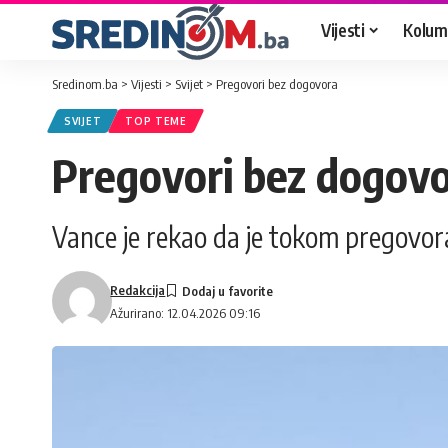
Vijesti
Kolum
Sredinom.ba
>
Vijesti
>
Svijet
>
Pregovori bez dogovora
SVIJET
TOP TEME
Pregovori bez dogov
Vance je rekao da je tokom pregovo
Redakcija
Ažurirano: 12.04.2026 09:16