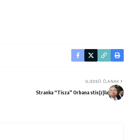
SLJEDEĆI ČLANAK
Stranka “Tisza” Orbana stis(z)la