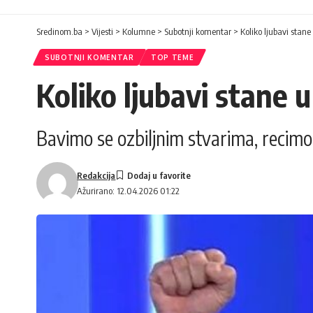
Sredinom.ba
>
Vijesti
>
Kolumne
>
Subotnji komentar
>
Koliko ljubavi stane
SUBOTNJI KOMENTAR
TOP TEME
Koliko ljubavi stane 
Bavimo se ozbiljnim stvarima, recim
Redakcija
Ažurirano: 12.04.2026 01:22