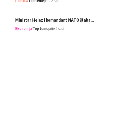
Politika
Top teme
prije 2 sata
Ministar Helez i komandant NATO štaba…
Ekonomija
Top teme
prije 5 sati