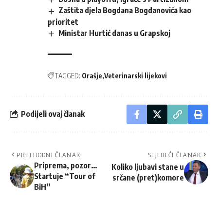
Zaštita djela Bogdana Bogdanovića kao
prioritet
Ministar Hurtić danas u Grapskoj
TAGGED:
Orašje
Veterinarski lijekovi
Podijeli ovaj članak
PRETHODNI ČLANAK
SLJEDEĆI ČLANAK
Priprema, pozor…
Koliko ljubavi stane u
Startuje “Tour of
srčane (pret)komore
BiH”