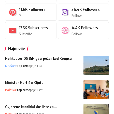
11.6K
Followers
56.4K
Followers
Pin
Follow
136K
Subscribers
4.4K
Followers
Subscribe
Follow
Najnovije
Helikopter OS BiH gasi požar kod Konjica
Društvo
Top teme
prije 1 sat
Ministar Hurtić u Ključu
Politika
Top teme
prije 1 sat
Ovjerene kandidatske liste za…