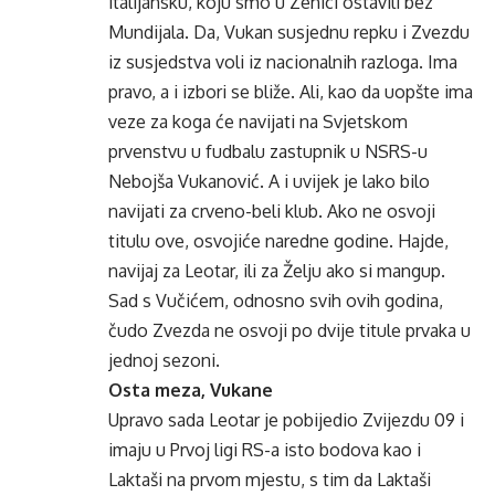
italijansku, koju smo u Zenici ostavili bez
Mundijala. Da, Vukan susjednu repku i Zvezdu
iz susjedstva voli iz nacionalnih razloga. Ima
pravo, a i izbori se bliže. Ali, kao da uopšte ima
veze za koga će navijati na Svjetskom
prvenstvu u fudbalu zastupnik u NSRS-u
Nebojša Vukanović. A i uvijek je lako bilo
navijati za crveno-beli klub. Ako ne osvoji
titulu ove, osvojiće naredne godine. Hajde,
navijaj za Leotar, ili za Želju ako si mangup.
Sad s Vučićem, odnosno svih ovih godina,
čudo Zvezda ne osvoji po dvije titule prvaka u
jednoj sezoni.
Osta meza, Vukane
Upravo sada Leotar je pobijedio Zvijezdu 09 i
imaju u Prvoj ligi RS-a isto bodova kao i
Laktaši na prvom mjestu, s tim da Laktaši