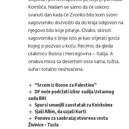
Komšića. Nadam se samo da će uskoro
svanuti dan kada će Zvonko bilo kom svom
sagovorniku dozvoiliti da do kraja odgovori na
njegovo bilo koje pitanje. Ovako, skinuti
sagovornika s linije isto je kao otjerati gosta
kojeg si pozvao u kuću. Recimo, da gleda
utakmicu Bosna i Hercegovina – Italija. A
onakva meza sa desertom osta sama, tužna,
suha i totalno neshvaćena.
“Srcem iz Bosne za Palestinu”
DF neće podržati izbor sudija Ustavnog
suda BiH
Spursi smanjili zaostatak za Knicksima
Sjaši Albin, da uzjaši Kurti
Ponovo za saobraćaj otvorena cesta
Živinice – Tuzla