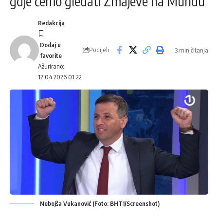
gdje ćemo gledati Zmajeve na Mundu
Redakcija
Podijeli
3 min čitanja
Ažurirano:
12.04.2026 01:22
Nebojša Vukanović (Foto: BHT1/Screenshot)