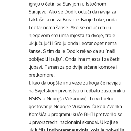
igraju u četiri sa Slavijom u Istočnom
Sarajevu. Ako se Dodik odluči da navija za
Laktaše, a ne za Borac iz Banje Luke, onda
Leotar nema šanse. Ako se odluči da i u
njegovom srcu ima mjesta za dvoje, troje
uključujući i Srbiju onda Leotar opet nema
šanse. S tim da je Dodik rekao da su “naši
pobijedili Italiju”. Onda ima mjesta i za četiri
ljubavi. Taman za po dvije srčane komore i
pretkomore.
I, kao da uopšte ima veze za koga će navijati
na Svjetskom prvenstvu u fudbalu zastupnik u
NSRS-u Nebojša Vukanović. To virtuelno
gostovanje Nebojše Vukanovića kod Zvonka
Komšića u programu kuće BHT1 pretvorilo se
u prvorazredni nacionalni skandal. U koji se
uključila i psihoterapeutkinja, koja je pohvalila