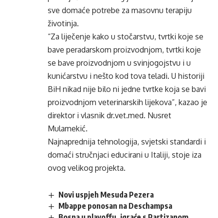
sve domaće potrebe za masovnu terapiju
životinja.
“Za liječenje kako u stočarstvu, tvrtki koje se
bave peradarskom proizvodnjom, tvrtki koje
se bave proizvodnjom u svinjogojstvu i u
kunićarstvu i nešto kod tova teladi. U historiji
BiH nikad nije bilo ni jedne tvrtke koja se bavi
proizvodnjom veterinarskih lijekova”, kazao je
direktor i vlasnik dr.vet.med. Nusret
Mulamekić.
Najnaprednija tehnologija, svjetski standardi i
domaći stručnjaci educirani u Italiji, stoje iza
ovog velikog projekta.
Novi uspjeh Mesuda Pezera
Mbappe ponosan na Deschampsa
Bosna u playoffu, igraće s Partizanom