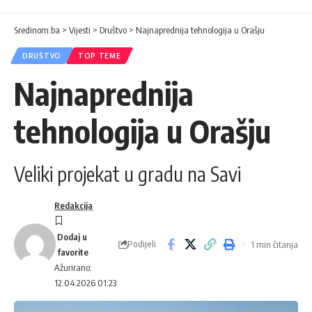
Sredinom.ba
>
Vijesti
>
Društvo
>
Najnaprednija tehnologija u Orašju
DRUŠTVO
TOP TEME
Najnaprednija
tehnologija u Orašju
Veliki projekat u gradu na Savi
Redakcija
Podijeli
1 min čitanja
Ažurirano:
12.04.2026 01:23