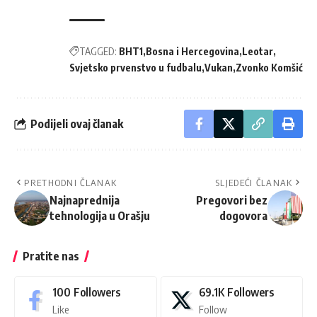
TAGGED:
BHT1
Bosna i Hercegovina
Leotar
Svjetsko prvenstvo u fudbalu
Vukan
Zvonko Komšić
Podijeli ovaj članak
PRETHODNI ČLANAK
SLJEDEĆI ČLANAK
Najnaprednija
Pregovori bez
tehnologija u Orašju
dogovora
Pratite nas
100
Followers
69.1K
Followers
Like
Follow