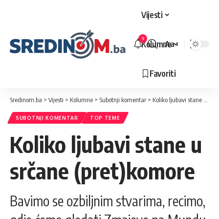
Vijesti
9
Kolumne
Aa
Veličina
slova
Favoriti
Sredinom.ba
>
Vijesti
>
Kolumne
>
Subotnji komentar
>
Koliko ljubavi stane u srčane (pret)komore
SUBOTNJI KOMENTAR
TOP TEME
Koliko ljubavi stane u
srčane (pret)komore
Bavimo se ozbiljnim stvarima, recimo,