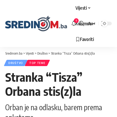
Vijesti
9
Kolumne
Aa
Veličina
slova
Favoriti
Sredinom.ba
>
Vijesti
>
Društvo
>
Stranka “Tisza” Orbana stis(z)la
DRUŠTVO
TOP TEME
Stranka “Tisza”
Orbana stis(z)la
Orban je na odlasku, barem prema