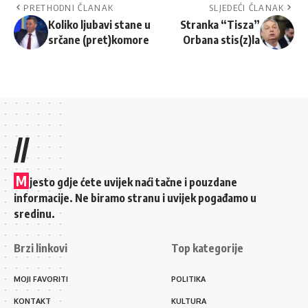
PRETHODNI ČLANAK
SLJEDEĆI ČLANAK
Koliko ljubavi stane u
Stranka “Tisza”
srčane (pret)komore
Orbana stis(z)la
//
M
jesto gdje ćete uvijek naći tačne i pouzdane
informacije. Ne biramo stranu i uvijek pogađamo u
sredinu.
Brzi linkovi
Top kategorije
MOJI FAVORITI
POLITIKA
KONTAKT
KULTURA