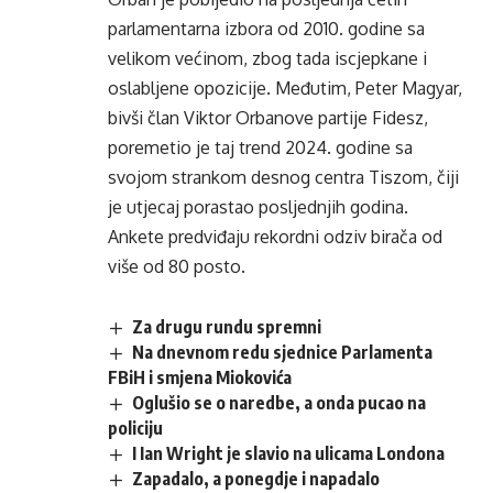
parlamentarna izbora od 2010. godine sa
velikom većinom, zbog tada iscjepkane i
oslabljene opozicije. Međutim, Peter Magyar,
bivši član Viktor Orbanove partije Fidesz,
poremetio je taj trend 2024. godine sa
svojom strankom desnog centra Tiszom, čiji
je utjecaj porastao posljednjih godina.
Ankete predviđaju rekordni odziv birača od
više od 80 posto.
Za drugu rundu spremni
Na dnevnom redu sjednice Parlamenta
FBiH i smjena Miokovića
Oglušio se o naredbe, a onda pucao na
policiju
I Ian Wright je slavio na ulicama Londona
Zapadalo, a ponegdje i napadalo