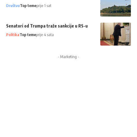
Društvo
Top teme
prije 1 sat
Senatori od Trumpa traže sankcije u RS-u
Politika
Top teme
prije 4 sata
- Marketing -