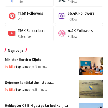
Like
Follow
11.6K
Followers
56.4K
Followers
Pin
Follow
136K
Subscribers
4.4K
Followers
Subscribe
Follow
Najnovije
Ministar Hurtić u Ključu
Politika
Top teme
prije 43 minute
Ovjerene kandidatske liste za…
Politika
Top teme
prije 53 minute
Helikopter OS BiH gasi požar kod Konjica