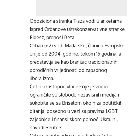
Opoziciona stranka Tisza vodi u anketama
ispred Orbanove ultrakonzervativne stranke
Fidesz, prenosi Beta.
Orban (62) vodi Mađarsku, članicu Evropske
unije od 2004. godine, tokom 16 godina, a
predstavlja se kao branilac tradicionalnih
porodičnih vrijednosti od zapadnog
liberalizma.
Četiri uzastopne vlade koje je vodio
ograničile su slobodu nezavisnih medija i
sukobile se sa Briselom oko niza političkih
pitanja, posebno u vezi sa pravima LGBT
zajednice i finansijskom pomoći Ukrajini,
navodi Reuters.
Orban je pobijedio na posljednja četiri