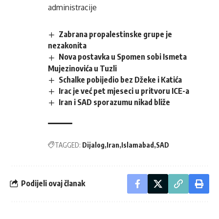
administracije
Zabrana propalestinske grupe je
nezakonita
Nova postavka u Spomen sobi Ismeta
Mujezinovića u Tuzli
Schalke pobijedio bez Džeke i Katića
Irac je već pet mjeseci u pritvoru ICE-a
Iran i SAD sporazumu nikad bliže
TAGGED:
Dijalog
Iran
Islamabad
SAD
Podijeli ovaj članak