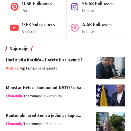
11.6K
Followers
56.4K
Followers
Pin
Follow
136K
Subscribers
4.4K
Followers
Subscribe
Follow
Najnovije
Hurtić pita Kordića – Hoćete li se izviniti?
Politika
Top teme
prije 41 minuta
Ministar Helez i komandant NATO štaba…
Ekonomija
Top teme
prije 43 minute
Kantonalni ured Zenica jedini prikupio…
Ekonomija
Top teme
prije 51 minuta