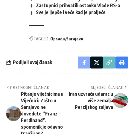
Zastupnici prihvatili ostavku Vlade RS-a
Sve je ljepše i veće kad je proljeće
TAGGED:
Opsada
Sarajevo
Podijeli ovaj članak
PRETHODNI ČLANAK
SLJEDEĆI ČLANAK
Pitanje vijećnicima u
Iran uzvraća udarac u
Vijećnici: Zašto u
više zemalja
Sarajevo ne
Perzijskog zaljeva
dovedete “Franz
Ferdinand”,
spomenik je odavno
tranžiran?