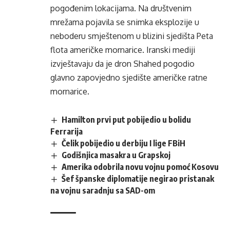
pogođenim lokacijama. Na društvenim
mrežama pojavila se snimka eksplozije u
neboderu smještenom u blizini sjedišta Peta
flota američke mornarice. Iranski mediji
izvještavaju da je dron Shahed pogodio
glavno zapovjedno sjedište američke ratne
mornarice.
Hamilton prvi put pobijedio u bolidu
Ferrarija
Čelik pobijedio u derbiju I lige FBiH
Godišnjica masakra u Grapskoj
Amerika odobrila novu vojnu pomoć Kosovu
Šef španske diplomatije negirao pristanak
na vojnu saradnju sa SAD-om