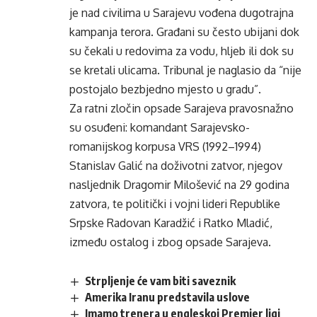
je nad civilima u Sarajevu vođena dugotrajna
kampanja terora. Građani su često ubijani dok
su čekali u redovima za vodu, hljeb ili dok su
se kretali ulicama. Tribunal je naglasio da “nije
postojalo bezbjedno mjesto u gradu”.
Za ratni zločin opsade Sarajeva pravosnažno
su osuđeni: komandant Sarajevsko-
romanijskog korpusa VRS (1992–1994)
Stanislav Galić na doživotni zatvor, njegov
nasljednik Dragomir Milošević na 29 godina
zatvora, te politički i vojni lideri Republike
Srpske Radovan Karadžić i Ratko Mladić,
između ostalog i zbog opsade Sarajeva.
Strpljenje će vam biti saveznik
Amerika Iranu predstavila uslove
Imamo trenera u engleskoj Premier ligi