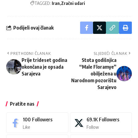
TAGGED:
Iran
Zračni udari
Podijeli ovaj članak
PRETHODNI ČLANAK
SLJEDEĆI ČLANAK
Prije trideset godina
Stota godišnjica
okončana je opsada
“Male Floramye”
Sarajeva
obilježena u
Narodnom pozorištu
Sarajevo
Pratite nas
100
Followers
69.1K
Followers
Like
Follow