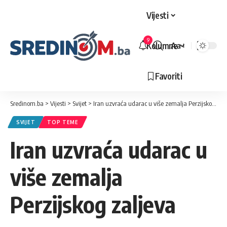
Vijesti
9
Kolumne
Aa
Veličina
slova
Favoriti
Sredinom.ba
>
Vijesti
>
Svijet
>
Iran uzvraća udarac u više zemalja Perzijskog zaljeva
SVIJET
TOP TEME
Iran uzvraća udarac u
više zemalja
Perzijskog zaljeva