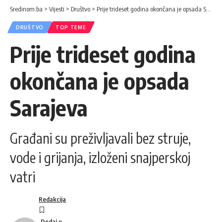
Sredinom.ba
>
Vijesti
>
Društvo
>
Prije trideset godina okončana je opsada Sarajeva
DRUŠTVO
TOP TEME
Prije trideset godina
okončana je opsada
Sarajeva
Građani su preživljavali bez struje,
vode i grijanja, izloženi snajperskoj
vatri
Redakcija