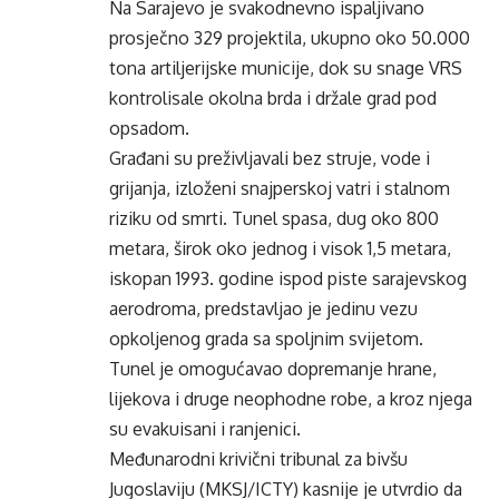
Na Sarajevo je svakodnevno ispaljivano
prosječno 329 projektila, ukupno oko 50.000
tona artiljerijske municije, dok su snage VRS
kontrolisale okolna brda i držale grad pod
opsadom.
Građani su preživljavali bez struje, vode i
grijanja, izloženi snajperskoj vatri i stalnom
riziku od smrti. Tunel spasa, dug oko 800
metara, širok oko jednog i visok 1,5 metara,
iskopan 1993. godine ispod piste sarajevskog
aerodroma, predstavljao je jedinu vezu
opkoljenog grada sa spoljnim svijetom.
Tunel je omogućavao dopremanje hrane,
lijekova i druge neophodne robe, a kroz njega
su evakuisani i ranjenici.
Međunarodni krivični tribunal za bivšu
Jugoslaviju (MKSJ/ICTY) kasnije je utvrdio da