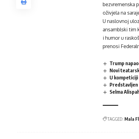
bezvremenska pri
oživjela na saraj
U naslovnoj uloz
ansamblski tim k
i humor u rask
prenosi
Federal
Trump napao
Novi teatars
U kompeticiji
Predstavljen
Selma Alispah
TAGGED:
Mala F