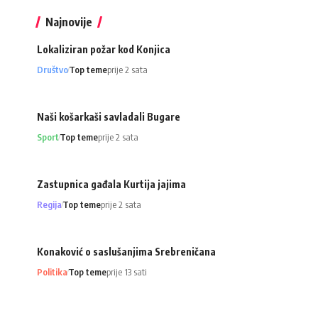
Najnovije
Lokaliziran požar kod Konjica
Društvo
Top teme
prije 2 sata
Naši košarkaši savladali Bugare
Sport
Top teme
prije 2 sata
Zastupnica gađala Kurtija jajima
Regija
Top teme
prije 2 sata
Konaković o saslušanjima Srebreničana
Politika
Top teme
prije 13 sati