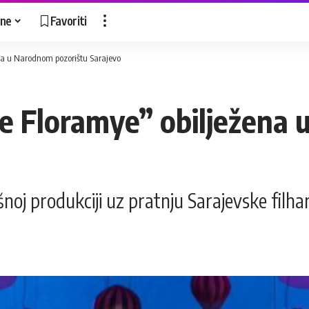
ne
Favoriti
ena u Narodnom pozorištu Sarajevo
le Floramye” obilježena
šnoj produkciji uz pratnju Sarajevske filha