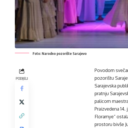
Foto: Narodno pozorište Sarajevo
Povodom svečano
pozorištu Saraj
PODIJELI
Sarajevska publi
pratnju Sarajevs
palicom maestra 
Praizvedena 14. 
Floramye“ ostala
prostoru bivše J