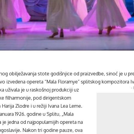
g obilježavanja stote godišnjice od praizvedbe, sinoć je u
evo izvedena opereta “Mala Floramye” splitskog kompozitora Iv
-
ka uživala je u raskošnoj produkciji uz
ke filharmonije, pod dirigentskom
Harija Zlodre i u režiji Ivana Lea Leme.
januara 1926. godine u Splitu, „Mala
 je jedna od najpopularnijih opereta na
ugoslavije. Nakon tri godine pauze, ova