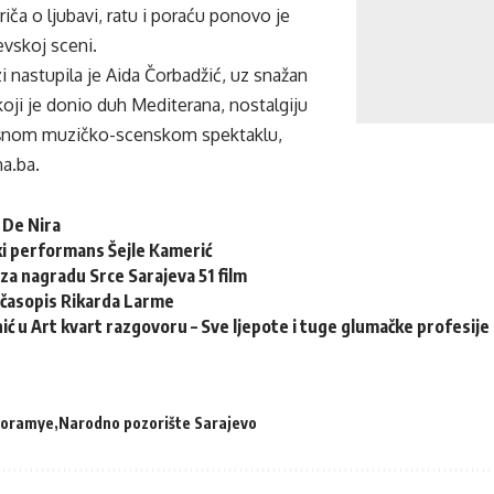
ča o ljubavi, ratu i poraću ponovo je
evskoj sceni.
i nastupila je Aida Čorbadžić, uz snažan
oji je donio duh Mediterana, nostalgiju
ošnom muzičko-scenskom spektaklu,
na.ba
.
 De Nira
ki performans Šejle Kamerić
 za nagradu Srce Sarajeva 51 film
 časopis Rikarda Larme
ić u Art kvart razgovoru – Sve ljepote i tuge glumačke profesije
loramye
Narodno pozorište Sarajevo