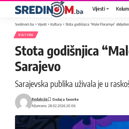
Vijesti
Kolum
Sredinom.ba
>
Vijesti
>
Kultura
>
Stota godišnjica “Male Floramye” obiljež
KULTURA
Stota godišnjica “Ma
Sarajevo
Sarajevska publika uživala je u rasko
Redakcija
Ažurirano: 28.02.2026 20:06