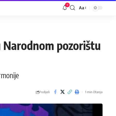
9
Aa
Veličina
slova
 u Narodnom pozorištu
rmonije
Podijeli
1 min čitanja