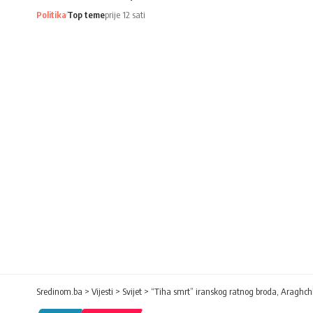
Politika
Top teme
prije 12 sati
Sredinom.ba
>
Vijesti
>
Svijet
>
“Tiha smrt” iranskog ratnog broda, Araghchi