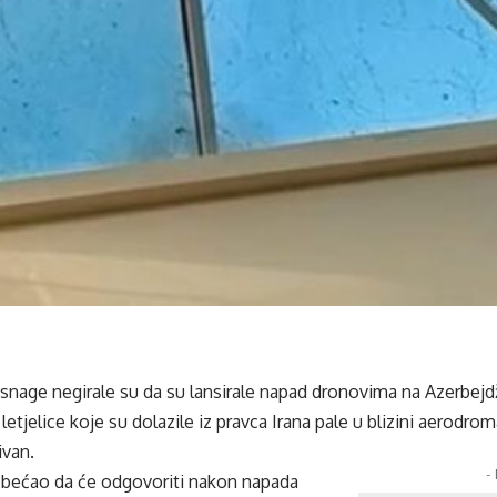
snage negirale su da su lansirale napad dronovima na Azerbejdž
 letjelice koje su dolazile iz pravca Irana pale u blizini aerodr
ivan.
-
obećao da će odgovoriti nakon napada