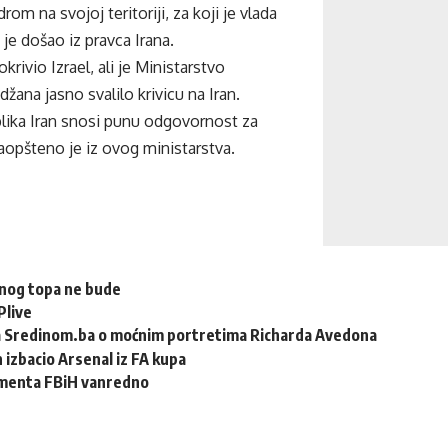
om na svojoj teritoriji, za koji je vlada
 je došao iz pravca Irana.
okrivio Izrael, ali je Ministarstvo
žana jasno svalilo krivicu na Iran.
lika Iran snosi punu odgovornost za
saopšteno je iz ovog ministarstva.
nog topa ne bude
Plive
a Sredinom.ba o moćnim portretima Richarda Avedona
izbacio Arsenal iz FA kupa
menta FBiH vanredno