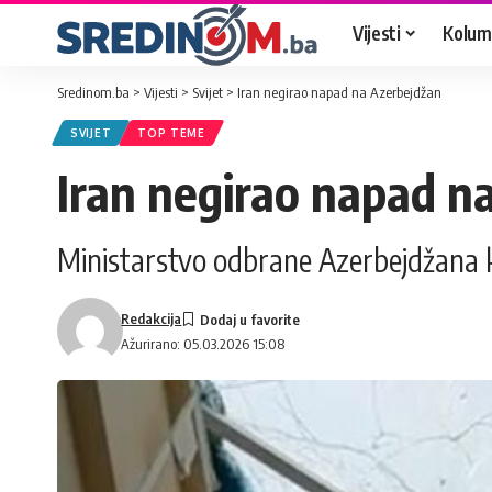
Vijesti
Kolum
Sredinom.ba
>
Vijesti
>
Svijet
>
Iran negirao napad na Azerbejdžan
SVIJET
TOP TEME
Iran negirao napad n
Ministarstvo odbrane Azerbejdžana kri
Redakcija
Ažurirano: 05.03.2026 15:08