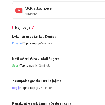
136K
Subscribers
Subscribe
Najnovije
Lokaliziran požar kod Konjica
Društvo
Top teme
prije 5 minuta
Naši košarkaši savladali Bugare
Sport
Top teme
prije 12 minuta
Zastupnica gađala Kurtija jajima
Regija
Top teme
prije 22 minute
Konaković o saslušanjima Srebreničana