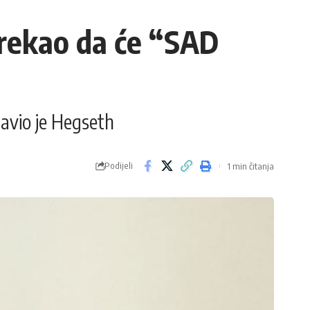
 rekao da će “SAD
javio je Hegseth
Podijeli
1 min čitanja