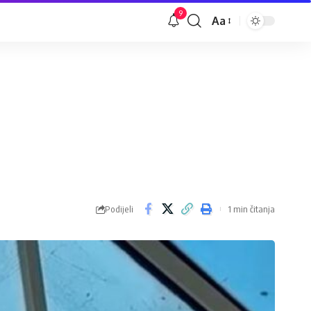
9
Aa
Veličina
slova
Podijeli
1 min čitanja