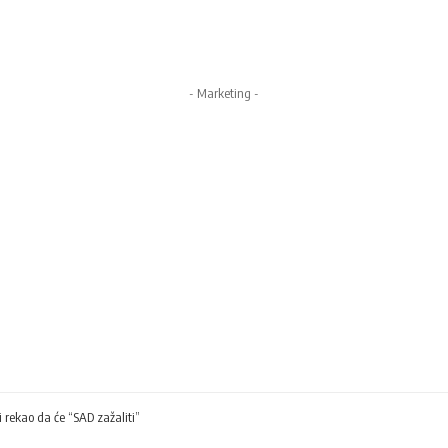
- Marketing -
 rekao da će “SAD zažaliti”