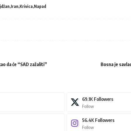
jdžan
Iran
Krivica
Napad
ao da će “SAD zažaliti”
Bosna je savla
69.1K
Followers
Follow
56.4K
Followers
Follow