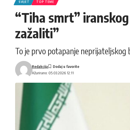
SVIJET
TOP TEME
“Tiha smrt” iranskog
zažaliti”
To je prvo potapanje neprijateljskog 
Redakcija
Ažurirano: 05.03.2026 12:11