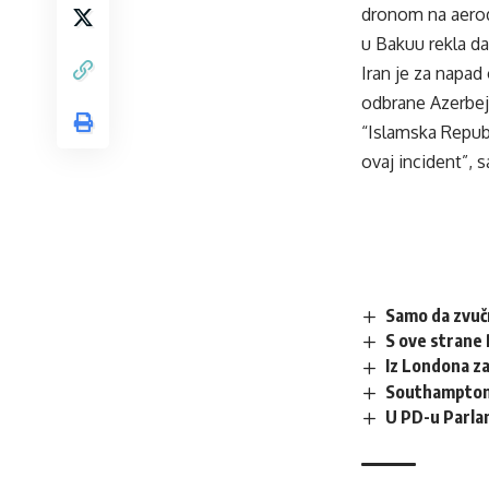
dronom na aerodr
u Bakuu rekla da
Iran je za napad 
odbrane Azerbejd
“Islamska Repub
ovaj incident”, 
Samo da zvuč
S ove strane 
Iz Londona z
Southampton 
U PD-u Parla