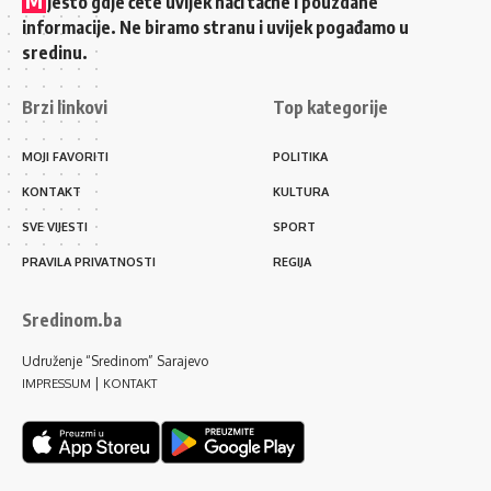
jesto gdje ćete uvijek naći tačne i pouzdane
informacije. Ne biramo stranu i uvijek pogađamo u
sredinu.
Brzi linkovi
Top kategorije
MOJI FAVORITI
POLITIKA
KONTAKT
KULTURA
SVE VIJESTI
SPORT
PRAVILA PRIVATNOSTI
REGIJA
Sredinom.ba
Udruženje “Sredinom” Sarajevo
|
IMPRESSUM
KONTAKT