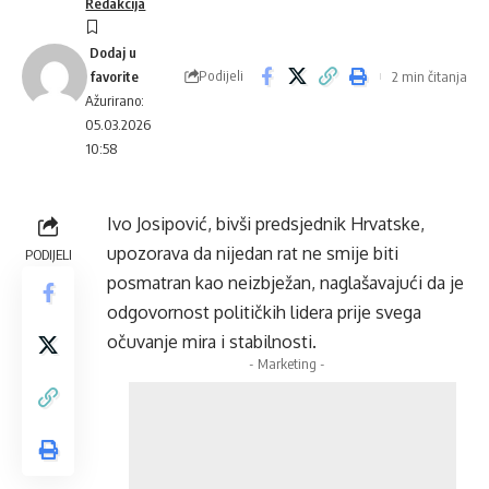
Redakcija
Podijeli
2 min čitanja
Ažurirano:
05.03.2026
10:58
Ivo Josipović, bivši predsjednik Hrvatske,
upozorava da nijedan rat ne smije biti
PODIJELI
posmatran kao neizbježan, naglašavajući da je
odgovornost političkih lidera prije svega
očuvanje mira i stabilnosti.
- Marketing -