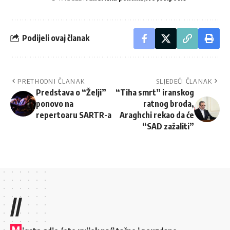
Podijeli ovaj članak
PRETHODNI ČLANAK
SLJEDEĆI ČLANAK
Predstava o “Želji”
“Tiha smrt” iranskog
ponovo na
ratnog broda,
repertoaru SARTR-a
Araghchi rekao da će
“SAD zažaliti”
//
M