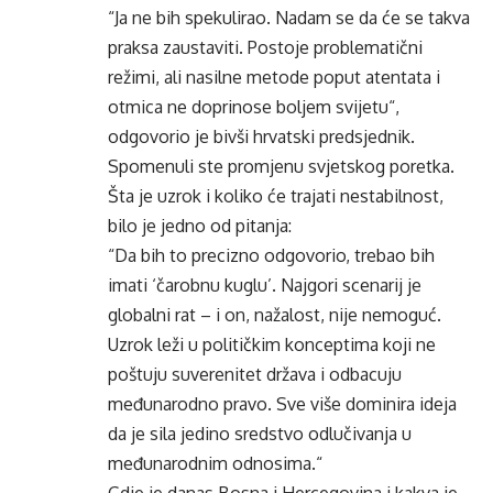
“Ja ne bih spekulirao. Nadam se da će se takva
praksa zaustaviti. Postoje problematični
režimi, ali nasilne metode poput atentata i
otmica ne doprinose boljem svijetu“,
odgovorio je bivši hrvatski predsjednik.
Spomenuli ste promjenu svjetskog poretka.
Šta je uzrok i koliko će trajati nestabilnost,
bilo je jedno od pitanja:
“Da bih to precizno odgovorio, trebao bih
imati ‘čarobnu kuglu’. Najgori scenarij je
globalni rat – i on, nažalost, nije nemoguć.
Uzrok leži u političkim konceptima koji ne
poštuju suverenitet država i odbacuju
međunarodno pravo. Sve više dominira ideja
da je sila jedino sredstvo odlučivanja u
međunarodnim odnosima.“