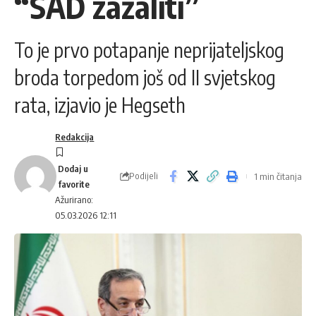
“SAD zažaliti”
To je prvo potapanje neprijateljskog
broda torpedom još od II svjetskog
rata, izjavio je Hegseth
Redakcija
Podijeli
1 min čitanja
Ažurirano:
05.03.2026 12:11