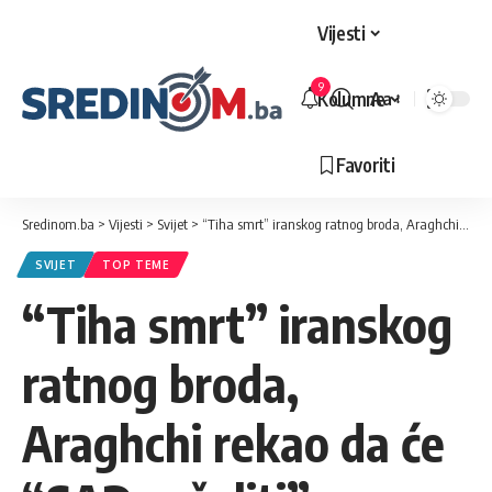
Vijesti
9
Kolumne
Aa
Veličina
slova
Favoriti
Sredinom.ba
>
Vijesti
>
Svijet
>
“Tiha smrt” iranskog ratnog broda, Araghchi rekao da će “SAD zažaliti”
SVIJET
TOP TEME
“Tiha smrt” iranskog
ratnog broda,
Araghchi rekao da će