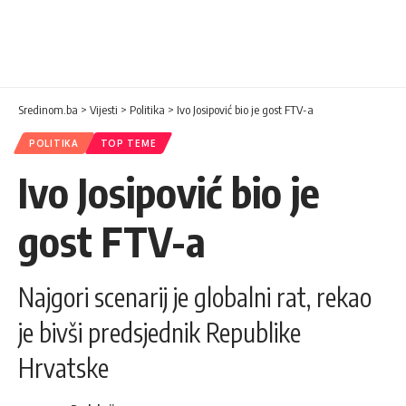
Sredinom.ba
>
Vijesti
>
Politika
>
Ivo Josipović bio je gost FTV-a
POLITIKA
TOP TEME
Ivo Josipović bio je
gost FTV-a
Najgori scenarij je globalni rat, rekao
je bivši predsjednik Republike
Hrvatske