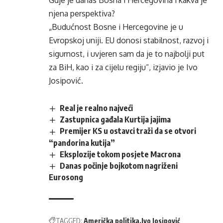
Gdje je danas Bosna i Hercegovina i kakva je
njena perspektiva?
„Budućnost Bosne i Hercegovine je u
Evropskoj uniji. EU donosi stabilnost, razvoj i
sigurnost, i uvjeren sam da je to najbolji put
za BiH, kao i za cijelu regiju“, izjavio je Ivo
Josipović.
Real je realno najveći
Zastupnica gađala Kurtija jajima
Premijer KS u ostavci traži da se otvori
“pandorina kutija”
Eksplozije tokom posjete Macrona
Danas počinje bojkotom nagriženi
Eurosong
TAGGED:
Američka politika
Ivo Josipović