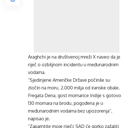
Araghchi je na društvenoj mreži X naveo da je
riječ o ozbiljnom incidentu u međunarodnim
vodama.
“Sjedinjene Američke Države počinile su
zločin na moru, 2.000 milja od iranske obale.
Fregata Dena, gost mornarice Indije s gotovo
130 mornara na brodu, pogođena je u
međunarodnim vodama bez upozorenja“,
napisao je.
“Zapamtite moje riječi: SAD će gorko zažaliti