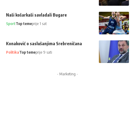
Naši košarkaši savladali Bugare
Sport
Top teme
prije 1 sat
Konaković o saslušanjima Srebreničana
Politika
Top teme
prije 9 sati
- Marketing -