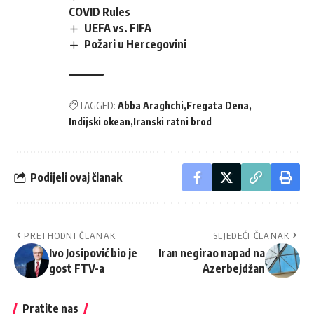
COVID Rules
UEFA vs. FIFA
Požari u Hercegovini
TAGGED:
Abba Araghchi
Fregata Dena
Indijski okean
Iranski ratni brod
Podijeli ovaj članak
PRETHODNI ČLANAK
SLJEDEĆI ČLANAK
Ivo Josipović bio je
Iran negirao napad na
gost FTV-a
Azerbejdžan
Pratite nas