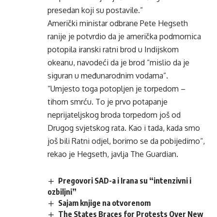
presedan koji su postavile.”
Američki ministar odbrane Pete Hegseth
ranije je potvrdio da je američka podmornica
potopila iranski ratni brod u Indijskom
okeanu, navodeći da je brod “mislio da je
siguran u međunarodnim vodama”.
“Umjesto toga potopljen je torpedom –
tihom smrću. To je prvo potapanje
neprijateljskog broda torpedom još od
Drugog svjetskog rata. Kao i tada, kada smo
još bili Ratni odjel, borimo se da pobijedimo“,
rekao je Hegseth, javlja The Guardian.
Pregovori SAD-a i Irana su “intenzivni i
ozbiljni”
Sajam knjige na otvorenom
The States Braces for Protests Over New