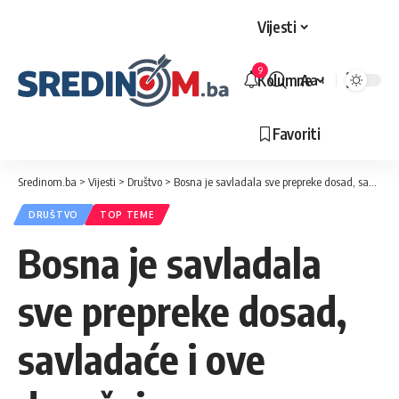
Vijesti
9
Kolumne
Aa
Veličina
slova
Favoriti
Sredinom.ba
>
Vijesti
>
Društvo
>
Bosna je savladala sve prepreke dosad, savladaće i ove današnje
DRUŠTVO
TOP TEME
Bosna je savladala
sve prepreke dosad,
savladaće i ove