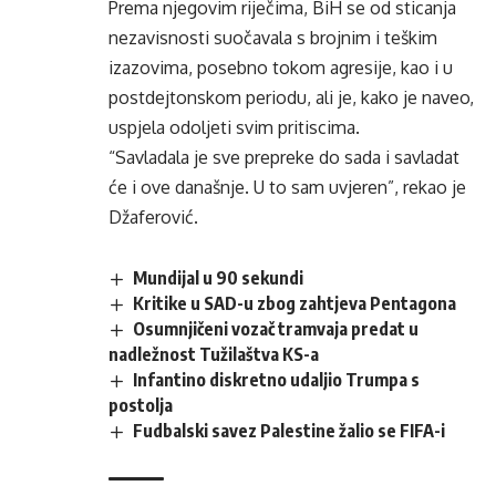
Prema njegovim riječima, BiH se od sticanja
nezavisnosti suočavala s brojnim i teškim
izazovima, posebno tokom agresije, kao i u
postdejtonskom periodu, ali je, kako je naveo,
uspjela odoljeti svim pritiscima.
“Savladala je sve prepreke do sada i savladat
će i ove današnje. U to sam uvjeren”, rekao je
Džaferović.
Mundijal u 90 sekundi
Kritike u SAD-u zbog zahtjeva Pentagona
Osumnjičeni vozač tramvaja predat u
nadležnost Tužilaštva KS-a
Infantino diskretno udaljio Trumpa s
postolja
Fudbalski savez Palestine žalio se FIFA-i