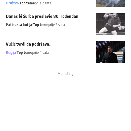
Društvo
Top teme
prije 2 sata
Danas bi Šurba proslavio 80. rođendan
Patinasta kutija
Top teme
prije 2 sata
Vučić tvrdi da podržava…
Regija
Top teme
prije 4 sata
- Marketing -