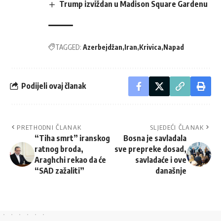
Trump izviždan u Madison Square Gardenu
TAGGED:
Azerbejdžan
Iran
Krivica
Napad
Podijeli ovaj članak
PRETHODNI ČLANAK
SLJEDEĆI ČLANAK
“Tiha smrt” iranskog
Bosna je savladala
ratnog broda,
sve prepreke dosad,
Araghchi rekao da će
savladaće i ove
“SAD zažaliti”
današnje