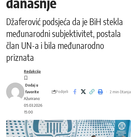
današnje
Džaferović podsjeća da je BiH stekla
međunarodni subjektivitet, postala
član UN-a i bila međunarodno
priznata
Redakcija
Podijeli
2 min čitanja
Ažurirano:
05.03.2026
15:00