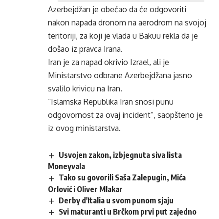
Azerbejdžan je obećao da će odgovoriti
nakon napada dronom na aerodrom na svojoj
teritoriji, za koji je vlada u Bakuu rekla da je
došao iz pravca Irana.
Iran je za napad okrivio Izrael, ali je
Ministarstvo odbrane Azerbejdžana jasno
svalilo krivicu na Iran.
“Islamska Republika Iran snosi punu
odgovornost za ovaj incident”, saopšteno je
iz ovog ministarstva.
Usvojen zakon, izbjegnuta siva lista
Moneyvala
Tako su govorili Saša Zalepugin, Mića
Orlović i Oliver Mlakar
Derby d'Italia u svom punom sjaju
Svi maturanti u Brčkom prvi put zajedno