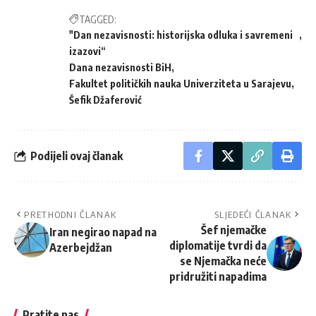
TAGGED:
"Dan nezavisnosti: historijska odluka i savremeni
izazovi“
Dana nezavisnosti BiH
Fakultet političkih nauka Univerziteta u Sarajevu
Šefik Džaferović
Podijeli ovaj članak
PRETHODNI ČLANAK
SLJEDEĆI ČLANAK
Šef njemačke
Iran negirao napad na
diplomatije tvrdi da
Azerbejdžan
se Njemačka neće
pridružiti napadima
Pratite nas