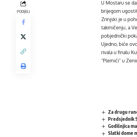
U Mostaru se dan
brijegom ugostit
PODIJELI
Zrinjski je u po
takmičenju, a Ve
pobjednički poka
Ujedno, biće ov
rivala u finalu 
“Plemići” u Zenic
Za drugu run
Predsjednik 
Godišnjica ma
Slatki dome 