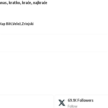
as, kratko, kraće, najkraće
Kup BiH
Velež
Zrinjski
69.1K
Followers
Follow