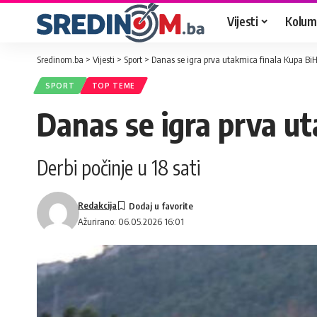
Vijesti
Kolum
Sredinom.ba
>
Vijesti
>
Sport
>
Danas se igra prva utakmica finala Kupa Bi
SPORT
TOP TEME
Danas se igra prva u
Derbi počinje u 18 sati
Redakcija
Ažurirano: 06.05.2026 16:01