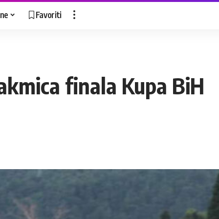
ne
Favoriti
H
takmica finala Kupa BiH