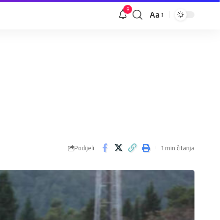
9
Aa
Veličina
slova
Podijeli
1 min čitanja