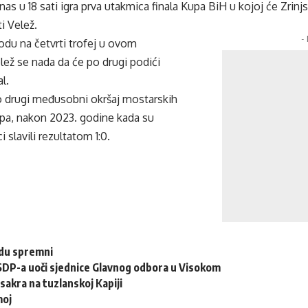
as u 18 sati igra prva utakmica finala Kupa BiH u kojoj će Zrinj
i Velež.
-
hodu na četvrti trofej u ovom
lež se nada da će po drugi podići
l.
o drugi međusobni okršaj mostarskih
Kupa, nakon 2023. godine kada su
i slavili rezultatom 1:0.
du spremni
SDP-a uoči sjednice Glavnog odbora u Visokom
sakra na tuzlanskoj Kapiji
moj