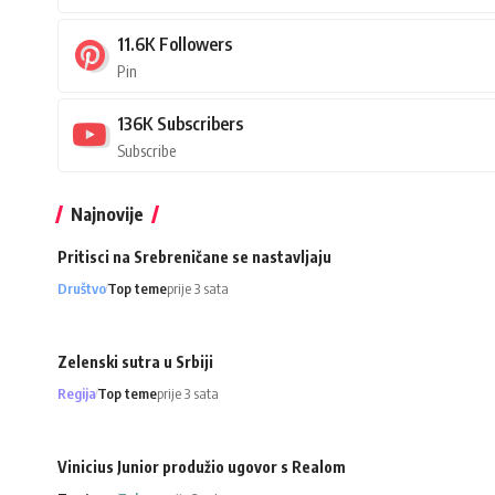
11.6K
Followers
Pin
136K
Subscribers
Subscribe
Najnovije
Pritisci na Srebreničane se nastavljaju
Društvo
Top teme
prije 3 sata
Zelenski sutra u Srbiji
Regija
Top teme
prije 3 sata
Vinicius Junior produžio ugovor s Realom