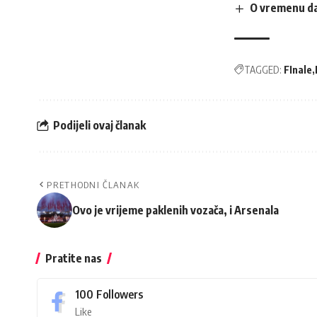
O vremenu dan
TAGGED:
FInale
Podijeli ovaj članak
PRETHODNI ČLANAK
Ovo je vrijeme paklenih vozača, i Arsenala
Pratite nas
100
Followers
Like