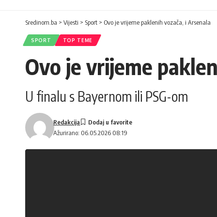
Sredinom.ba
>
Vijesti
>
Sport
>
Ovo je vrijeme paklenih vozača, i Arsenala
SPORT
TOP TEME
Ovo je vrijeme paklen
U finalu s Bayernom ili PSG-om
Redakcija
Ažurirano: 06.05.2026 08:19