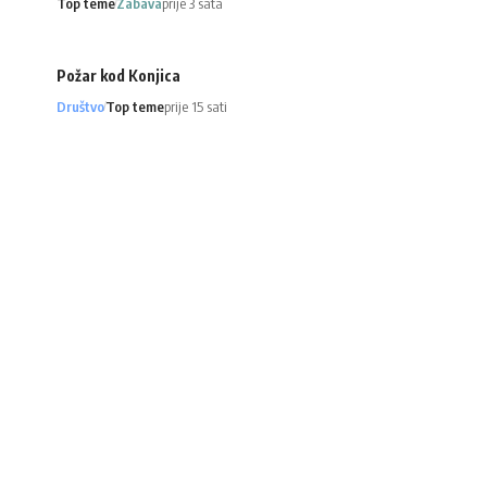
Top teme
Zabava
prije 3 sata
Požar kod Konjica
Društvo
Top teme
prije 15 sati