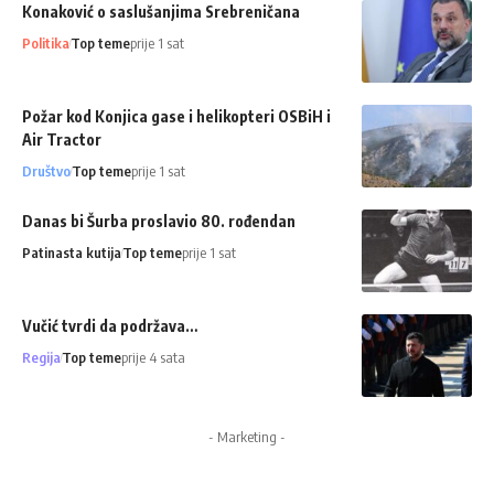
Konaković o saslušanjima Srebreničana
Politika
Top teme
prije 1 sat
Požar kod Konjica gase i helikopteri OSBiH i
Air Tractor
Društvo
Top teme
prije 1 sat
Danas bi Šurba proslavio 80. rođendan
Patinasta kutija
Top teme
prije 1 sat
Vučić tvrdi da podržava…
Regija
Top teme
prije 4 sata
- Marketing -