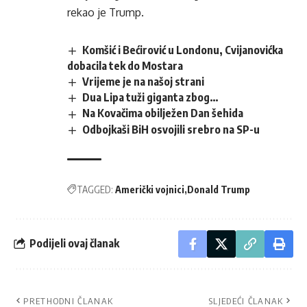
rekao je Trump.
Komšić i Bećirović u Londonu, Cvijanovićka
dobacila tek do Mostara
Vrijeme je na našoj strani
Dua Lipa tuži giganta zbog…
Na Kovačima obilježen Dan šehida
Odbojkaši BiH osvojili srebro na SP-u
TAGGED:
Američki vojnici
Donald Trump
Podijeli ovaj članak
PRETHODNI ČLANAK
SLJEDEĆI ČLANAK