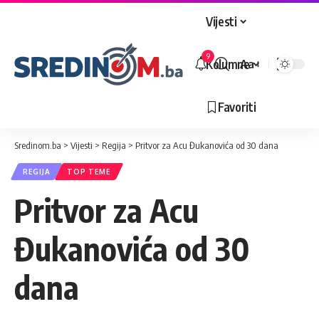
Vijesti
9
Kolumne
Aa
Veličina
slova
Favoriti
Sredinom.ba
>
Vijesti
>
Regija
>
Pritvor za Acu Đukanovića od 30 dana
REGIJA
TOP TEME
Pritvor za Acu
Đukanovića od 30
dana