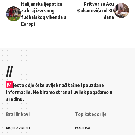
Italijanska ljepotica
Pritvor za Acu
za kraj izvrsnog
Đukanovića od 30
fudbalskog vikenda u
dana
Evropi
//
M
jesto gdje ćete uvijek naći tačne i pouzdane
informacije. Ne biramo stranu i uvijek pogađamo u
sredinu.
Brzi linkovi
Top kategorije
MOJI FAVORITI
POLITIKA