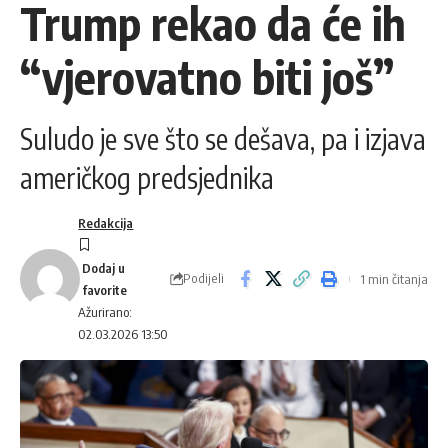
Trump rekao da će ih
“vjerovatno biti još”
Suludo je sve što se dešava, pa i izjava
američkog predsjednika
Redakcija
Podijeli
1 min čitanja
Ažurirano:
02.03.2026 13:50