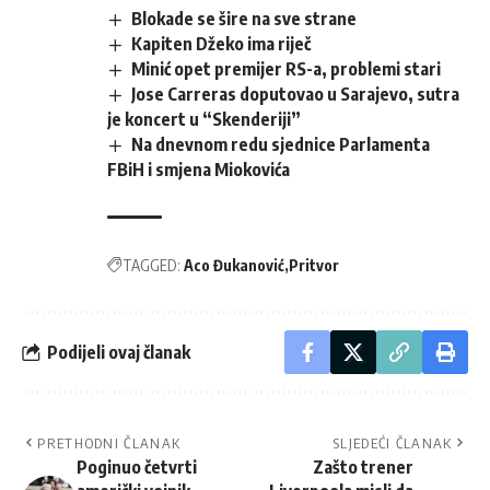
Blokade se šire na sve strane
Kapiten Džeko ima riječ
Minić opet premijer RS-a, problemi stari
Jose Carreras doputovao u Sarajevo, sutra
je koncert u “Skenderiji”
Na dnevnom redu sjednice Parlamenta
FBiH i smjena Miokovića
TAGGED:
Aco Đukanović
Pritvor
Podijeli ovaj članak
PRETHODNI ČLANAK
SLJEDEĆI ČLANAK
Poginuo četvrti
Zašto trener