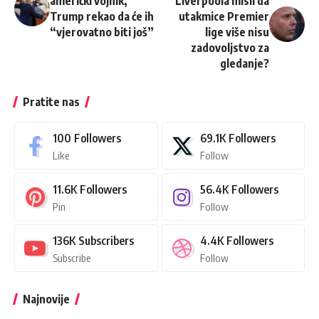
američki vojnik,
Liverpoola misli da
Trump rekao da će ih
utakmice Premier
“vjerovatno biti još”
lige više nisu
zadovoljstvo za
gledanje?
Pratite nas
100
Followers
69.1K
Followers
Like
Follow
11.6K
Followers
56.4K
Followers
Pin
Follow
136K
Subscribers
4.4K
Followers
Subscribe
Follow
Najnovije