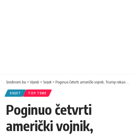
Sredinom.ba
>
Vijesti
>
Svijet
>
Poginuo četvrti američki vojnik, Trump rekao da će ih “vjerovatno biti još”
SVIJET
TOP TEME
Poginuo četvrti
američki vojnik,