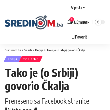
Vijesti
9
Kolumne
Aa
Veličina
slova
Favoriti
Sredinom.ba
>
Vijesti
>
Regija
>
Tako je (o Srbiji) govorio Čkalja
REGIJA
TOP TEME
Tako je (o Srbiji)
govorio Čkalja
Preneseno sa Facebook stranice