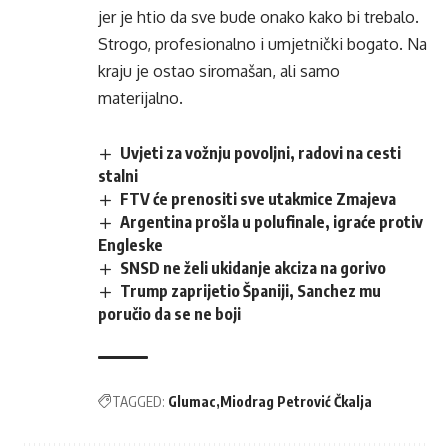
jer je htio da sve bude onako kako bi trebalo.
Strogo, profesionalno i umjetnički bogato. Na
kraju je ostao siromašan, ali samo
materijalno.
Uvjeti za vožnju povoljni, radovi na cesti
stalni
FTV će prenositi sve utakmice Zmajeva
Argentina prošla u polufinale, igraće protiv
Engleske
SNSD ne želi ukidanje akciza na gorivo
Trump zaprijetio Španiji, Sanchez mu
poručio da se ne boji
TAGGED:
Glumac
Miodrag Petrović Čkalja