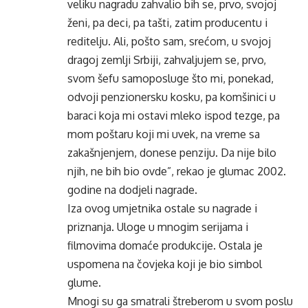
veliku nagradu zahvalio bih se, prvo, svojoj
ženi, pa deci, pa tašti, zatim producentu i
reditelju. Ali, pošto sam, srećom, u svojoj
dragoj zemlji Srbiji, zahvaljujem se, prvo,
svom šefu samoposluge što mi, ponekad,
odvoji penzionersku kosku, pa komšinici u
baraci koja mi ostavi mleko ispod tezge, pa
mom poštaru koji mi uvek, na vreme sa
zakašnjenjem, donese penziju. Da nije bilo
njih, ne bih bio ovde”, rekao je glumac 2002.
godine na dodjeli nagrade.
Iza ovog umjetnika ostale su nagrade i
priznanja. Uloge u mnogim serijama i
filmovima domaće produkcije. Ostala je
uspomena na čovjeka koji je bio simbol
glume.
Mnogi su ga smatrali štreberom u svom poslu