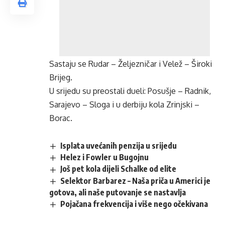
Sastaju se Rudar – Željezničar i Velež – Široki
Brijeg.
U srijedu su preostali dueli: Posušje – Radnik,
Sarajevo – Sloga i u derbiju kola Zrinjski –
Borac.
Isplata uvećanih penzija u srijedu
Helez i Fowler u Bugojnu
Još pet kola dijeli Schalke od elite
Selektor Barbarez – Naša priča u Americi je
gotova, ali naše putovanje se nastavlja
Pojačana frekvencija i više nego očekivana