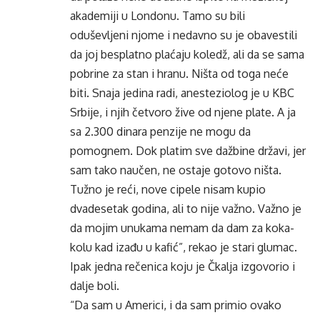
akademiji u Londonu. Tamo su bili
oduševljeni njome i nedavno su je obavestili
da joj besplatno plaćaju koledž, ali da se sama
pobrine za stan i hranu. Ništa od toga neće
biti. Snaja jedina radi, anesteziolog je u KBC
Srbije, i njih četvoro žive od njene plate. A ja
sa 2.300 dinara penzije ne mogu da
pomognem. Dok platim sve dažbine državi, jer
sam tako naučen, ne ostaje gotovo ništa.
Tužno je reći, nove cipele nisam kupio
dvadesetak godina, ali to nije važno. Važno je
da mojim unukama nemam da dam za koka-
kolu kad izađu u kafić”, rekao je stari glumac.
Ipak jedna rečenica koju je Čkalja izgovorio i
dalje boli.
“Da sam u Americi, i da sam primio ovako