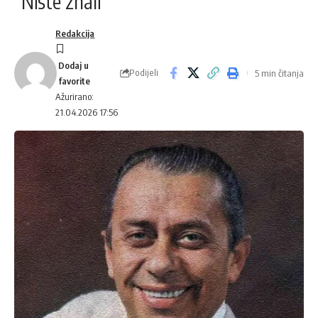
"Niste znali"
Redakcija
Podijeli
5 min čitanja
Ažurirano:
21.04.2026 17:56