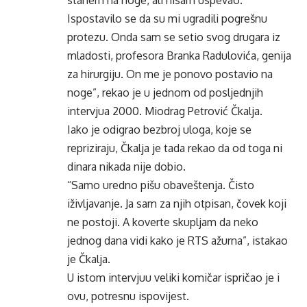
Ispostavilo se da su mi ugradili pogrešnu
protezu. Onda sam se setio svog drugara iz
mladosti, profesora Branka Radulovića, genija
za hirurgiju. On me je ponovo postavio na
noge”, rekao je u jednom od posljednjih
intervjua 2000. Miodrag Petrović Čkalja.
Iako je odigrao bezbroj uloga, koje se
repriziraju, Čkalja je tada rekao da od toga ni
dinara nikada nije dobio.
“Samo uredno pišu obaveštenja. Čisto
iživljavanje. Ja sam za njih otpisan, čovek koji
ne postoji. A koverte skupljam da neko
jednog dana vidi kako je RTS ažurna”, istakao
je Čkalja.
U istom intervjuu veliki komičar ispričao je i
ovu, potresnu ispovijest.