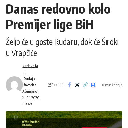
Danas redovno kolo
Premijer lige BiH
Željo će u goste Rudaru, dok će Široki
u Vrapčiće
Redakcija
Podijeli
0 min čitanja
Ažurirano:
21.04.2026
09:49