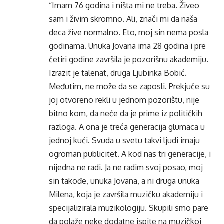
“Imam 76 godina i ništa mi ne treba. Živeo
sam i živim skromno. Ali, znači mi da naša
deca žive normalno. Eto, moj sin nema posla
godinama. Unuka Jovana ima 28 godina i pre
četiri godine završila je pozorišnu akademiju.
Izrazit je talenat, druga Ljubinka Bobić.
Međutim, ne može da se zaposli. Prekjuče su
joj otvoreno rekli u jednom pozorištu, nije
bitno kom, da neće da je prime iz političkih
razloga. A ona je treća generacija glumaca u
jednoj kući. Svuda u svetu takvi ljudi imaju
ogroman publicitet. A kod nas tri generacije, i
nijedna ne radi. Ja ne radim svoj posao, moj
sin takođe, unuka Jovana, a ni druga unuka
Milena, koja je završila muzičku akademiju i
specijalizirala muzikologiju. Skupili smo pare
da polaže neke dodatne ispite na muzičkoj