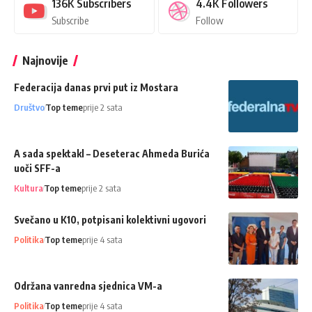
136K
Subscribers
4.4K
Followers
Subscribe
Follow
Najnovije
Federacija danas prvi put iz Mostara
Društvo
Top teme
prije 2 sata
A sada spektakl – Deseterac Ahmeda Burića
uoči SFF-a
Kultura
Top teme
prije 2 sata
Svečano u K10, potpisani kolektivni ugovori
Politika
Top teme
prije 4 sata
Održana vanredna sjednica VM-a
Politika
Top teme
prije 4 sata