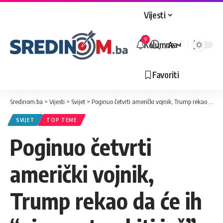
Vijesti
9
Kolumne
Aa
Veličina
slova
Favoriti
Sredinom.ba
>
Vijesti
>
Svijet
>
Poginuo četvrti američki vojnik, Trump rekao da će ih “vjerovatno biti još”
SVIJET
TOP TEME
Poginuo četvrti
američki vojnik,
Trump rekao da će ih