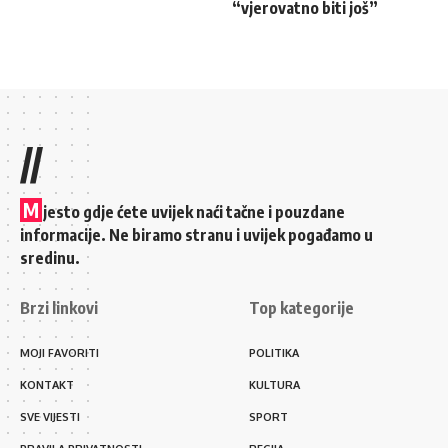
“vjerovatno biti još”
//
M
jesto gdje ćete uvijek naći tačne i pouzdane
informacije. Ne biramo stranu i uvijek pogađamo u
sredinu.
Brzi linkovi
Top kategorije
MOJI FAVORITI
POLITIKA
KONTAKT
KULTURA
SVE VIJESTI
SPORT