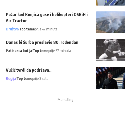
Požar kod Konjica gase i helikopteri OSBiH i
Air Tractor
Društvo
Top teme
prije 47 minuta
Danas bi Šurba proslavio 80. rođendan
Patinasta kutija
Top teme
prije 57 minuta
Vučić tvrdi da podržava…
Regija
Top teme
prije 3 sata
- Marketing -