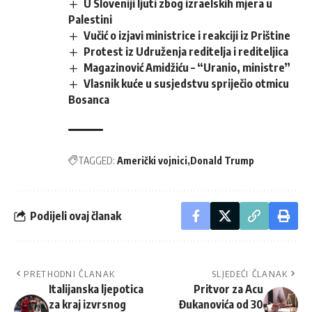
U Sloveniji ljuti zbog izraelskih mjera u
Palestini
Vučić o izjavi ministrice i reakciji iz Prištine
Protest iz Udruženja reditelja i rediteljica
Magazinović Amidžiću – “Uranio, ministre”
Vlasnik kuće u susjedstvu spriječio otmicu
Bosanca
TAGGED:
Američki vojnici
Donald Trump
Podijeli ovaj članak
PRETHODNI ČLANAK
SLJEDEĆI ČLANAK
Italijanska ljepotica
Pritvor za Acu
za kraj izvrsnog
Đukanovića od 30