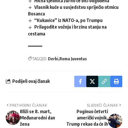
Hitna sjednica žurno će biti odgođena
Vlasnik kuće u susjedstvu spriječio otmicu
Bosanca
“Kukavice” iz NATO-a, po Trumpu
Prilagodite vožnju i brzinu stanju na
cestama
TAGGED:
Derbi
Roma Juventus
Podijeli ovaj članak
PRETHODNI ČLANAK
SLJEDEĆI ČLANAK
Bliži se 8. mart,
Poginuo četvrti
Međunarodni dan
američki vojnik,
žena
Trump rekao da će ih