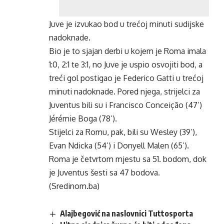
Juve je izvukao bod u trećoj minuti sudijske
nadoknade.
Bio je to sjajan derbi u kojem je Roma imala
1:0, 2:1 te 3:1, no Juve je uspio osvojiti bod, a
treći gol postigao je Federico Gatti u trećoj
minuti nadoknade. Pored njega, strijelci za
Juventus bili su i Francisco Conceição (47’)
Jérémie Boga (78’).
Stijelci za Romu, pak, bili su Wesley (39’),
Evan Ndicka (54’) i Donyell Malen (65’).
Roma je četvrtom mjestu sa 51. bodom, dok
je Juventus šesti sa 47 bodova.
(Sredinom.ba)
Alajbegović na naslovnici Tuttosporta