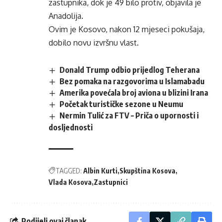
zastupnika, dok je 49 bilo protiv, objavila je
Anadolija.
Ovim je Kosovo, nakon 12 mjeseci pokušaja,
dobilo novu izvršnu vlast.
Donald Trump odbio prijedlog Teherana
Bez pomaka na razgovorima u Islamabadu
Amerika povećala broj aviona u blizini Irana
Početak turističke sezone u Neumu
Nermin Tulić za FTV – Priča o upornosti i
dosljednosti
TAGGED:
Albin Kurti
Skupština Kosova
Vlada Kosova
Zastupnici
Podijeli ovaj članak