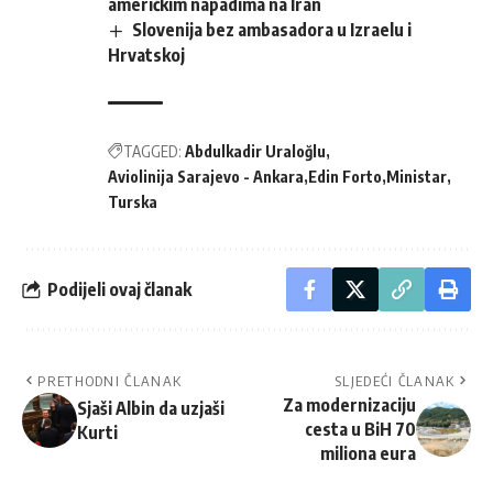
američkim napadima na Iran
Slovenija bez ambasadora u Izraelu i
Hrvatskoj
TAGGED:
Abdulkadir Uraloğlu
Aviolinija Sarajevo - Ankara
Edin Forto
Ministar
Turska
Podijeli ovaj članak
PRETHODNI ČLANAK
SLJEDEĆI ČLANAK
Za modernizaciju
Sjaši Albin da uzjaši
cesta u BiH 70
Kurti
miliona eura