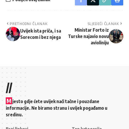
PRETHODNI ČLANAK
SLJEDEĆI ČLANAK
Ministar Forto iz
Uvijek ista priča, i sa
Turske najavio novu
Sorecom i bez njega
avioliniju
//
M
jesto gdje ćete uvijek naći tačne i pouzdane
informacije. Ne biramo stranu i uvijek pogađamo u
sredinu.
Brzi linkovi
Top kategorije