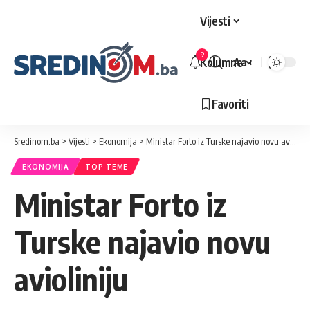
Vijesti
9
Kolumne
Aa
Veličina
slova
Favoriti
Sredinom.ba
>
Vijesti
>
Ekonomija
>
Ministar Forto iz Turske najavio novu avioliniju
EKONOMIJA
TOP TEME
Ministar Forto iz
Turske najavio novu
avioliniju