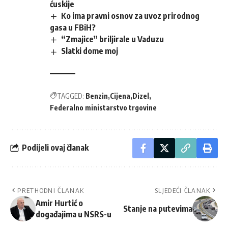
ćuskije
Ko ima pravni osnov za uvoz prirodnog
gasa u FBiH?
“Zmajice” briljirale u Vaduzu
Slatki dome moj
TAGGED:
Benzin
Cijena
Dizel
Federalno ministarstvo trgovine
Podijeli ovaj članak
PRETHODNI ČLANAK
SLJEDEĆI ČLANAK
Amir Hurtić o
Stanje na putevima
događajima u NSRS-u