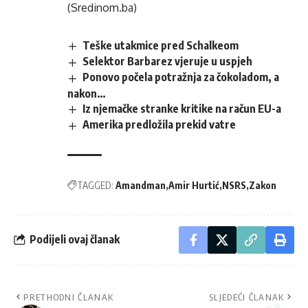
(Sredinom.ba)
Teške utakmice pred Schalkeom
Selektor Barbarez vjeruje u uspjeh
Ponovo počela potražnja za čokoladom, a
nakon…
Iz njemačke stranke kritike na račun EU-a
Amerika predložila prekid vatre
TAGGED:
Amandman
Amir Hurtić
NSRS
Zakon
Podijeli ovaj članak
PRETHODNI ČLANAK
SLJEDEĆI ČLANAK