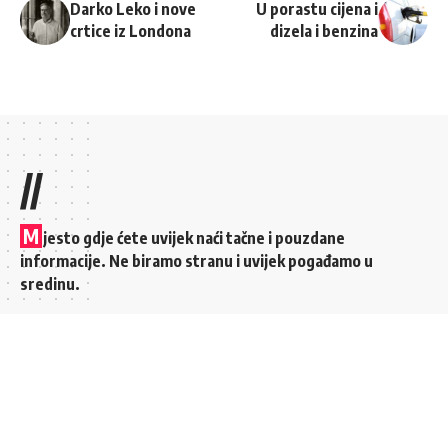
Darko Leko i nove
U porastu cijena i
crtice iz Londona
dizela i benzina
//
M
jesto gdje ćete uvijek naći tačne i pouzdane
informacije. Ne biramo stranu i uvijek pogađamo u
sredinu.
Brzi linkovi
Top kategorije
MOJI FAVORITI
POLITIKA
KONTAKT
KULTURA
SVE VIJESTI
SPORT