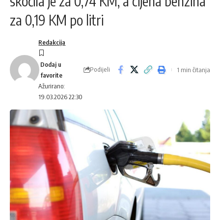
skočila je za 0,74 KM, a cijena benzina
za 0,19 KM po litri
Redakcija
Podijeli
1 min čitanja
Ažurirano:
19.03.2026 22:30