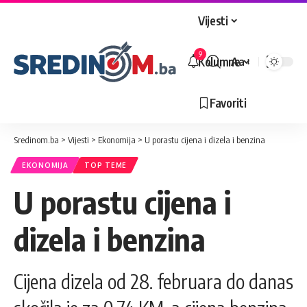
Vijesti
9
Kolumne
Aa
Veličina
slova
Favoriti
Sredinom.ba
>
Vijesti
>
Ekonomija
>
U porastu cijena i dizela i benzina
EKONOMIJA
TOP TEME
U porastu cijena i
dizela i benzina
Cijena dizela od 28. februara do danas