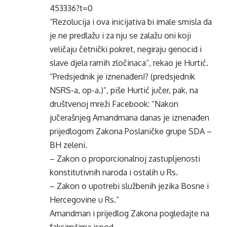
453336?t=0
“Rezolucija i ova inicijativa bi imale smisla da
je ne predlažu i za nju se zalažu oni koji
veličaju četnički pokret, negiraju genocid i
slave djela rarnih zločinaca”, rekao je Hurtić.
“Predsjednik je iznenađen!? (predsjednik
NSRS-a, op-a.)”, piše Hurtić jučer, pak, na
društvenoj mreži Facebook: “Nakon
jučerašnjeg Amandmana danas je iznenađen
prijedlogom Zakona Poslaničke grupe SDA –
BH zeleni.
– Zakon o proporcionalnoj zastupljenosti
konstitutivnih naroda i ostalih u Rs.
– Zakon o upotrebi službenih jezika Bosne i
Hercegovine u Rs.“
Amandman i prijedlog Zakona pogledajte na