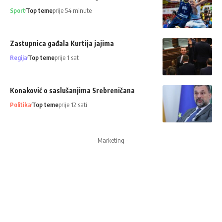
Sport
Top teme
prije 54 minute
Zastupnica gađala Kurtija jajima
Regija
Top teme
prije 1 sat
Konaković o saslušanjima Srebreničana
Politika
Top teme
prije 12 sati
- Marketing -