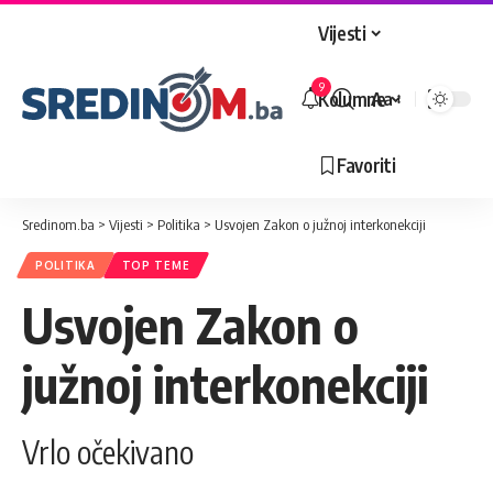
Vijesti
9
Kolumne
Aa
Veličina
slova
Favoriti
Sredinom.ba
>
Vijesti
>
Politika
>
Usvojen Zakon o južnoj interkonekciji
POLITIKA
TOP TEME
Usvojen Zakon o
južnoj interkonekciji
Vrlo očekivano