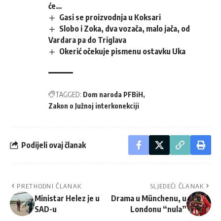
će…
Gasi se proizvodnja u Koksari
Slobo i Zoka, dva vozača, malo jača, od
Vardara pa do Triglava
Okerić očekuje pismenu ostavku Uka
TAGGED:
Dom naroda PFBiH
Zakon o Južnoj interkonekciji
Podijeli ovaj članak
PRETHODNI ČLANAK
SLJEDEĆI ČLANAK
Ministar Helez je u
Drama u Münchenu, u
SAD-u
Londonu “nula”