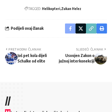
TAGGED:
Helikopteri
Zukan Helez
Podijeli ovaj članak
PRETHODNI ČLANAK
SLJEDEĆI ČLANAK
Još pet kola dijeli
Usvojen Zakon o
Schalke od elite
južnoj interkonekciji
//