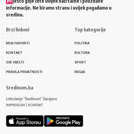
M
jesto gdje ćete uvijek naći tačne i pouzdane
informacije. Ne biramo stranu i uvijek pogađamo u
sredinu.
Brzi linkovi
Top kategorije
MOJI FAVORITI
POLITIKA
KONTAKT
KULTURA
SVE VIJESTI
SPORT
PRAVILA PRIVATNOSTI
REGIJA
Sredinom.ba
Udruženje “Sredinom” Sarajevo
|
IMPRESSUM
KONTAKT