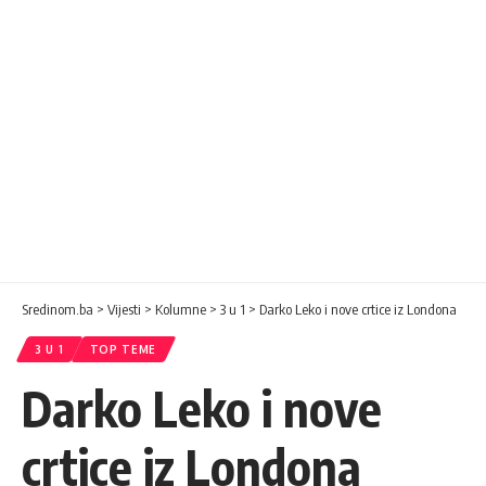
Sredinom.ba
>
Vijesti
>
Kolumne
>
3 u 1
>
Darko Leko i nove crtice iz Londona
3 U 1
TOP TEME
Darko Leko i nove
crtice iz Londona