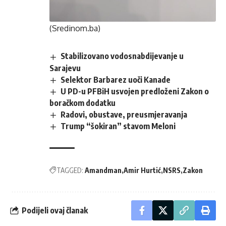
(Sredinom.ba)
Stabilizovano vodosnabdijevanje u
Sarajevu
Selektor Barbarez uoči Kanade
U PD-u PFBiH usvojen predloženi Zakon o
boračkom dodatku
Radovi, obustave, preusmjeravanja
Trump “šokiran” stavom Meloni
TAGGED:
Amandman
Amir Hurtić
NSRS
Zakon
Podijeli ovaj članak