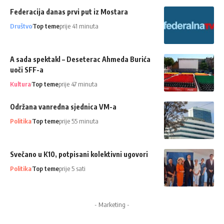
Federacija danas prvi put iz Mostara
Društvo
Top teme
prije 41 minuta
A sada spektakl – Deseterac Ahmeda Burića
uoči SFF-a
Kultura
Top teme
prije 47 minuta
Održana vanredna sjednica VM-a
Politika
Top teme
prije 55 minuta
Svečano u K10, potpisani kolektivni ugovori
Politika
Top teme
prije 5 sati
- Marketing -