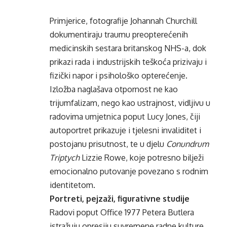
Primjerice, fotografije Johannah Churchill
dokumentiraju traumu preopterećenih
medicinskih sestara britanskog NHS-a, dok
prikazi rada i industrijskih teškoća prizivaju i
fizički napor i psihološko opterećenje.
Izložba naglašava otpornost ne kao
trijumfalizam, nego kao ustrajnost, vidljivu u
radovima umjetnica poput Lucy Jones, čiji
autoportret prikazuje i tjelesni invaliditet i
postojanu prisutnost, te u djelu
Conundrum
Triptych
Lizzie Rowe, koje potresno bilježi
emocionalno putovanje povezano s rodnim
identitetom.
Portreti, pejzaži, figurativne studije
Radovi poput Office 1977 Petera Butlera
istražuju opresiju suvremene radne kulture,