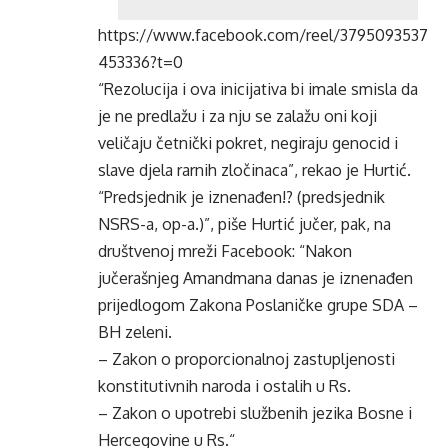
https://www.facebook.com/reel/3795093537
453336?t=0
“Rezolucija i ova inicijativa bi imale smisla da
je ne predlažu i za nju se zalažu oni koji
veličaju četnički pokret, negiraju genocid i
slave djela rarnih zločinaca”, rekao je Hurtić.
“Predsjednik je iznenađen!? (predsjednik
NSRS-a, op-a.)”, piše Hurtić jučer, pak, na
društvenoj mreži Facebook: “Nakon
jučerašnjeg Amandmana danas je iznenađen
prijedlogom Zakona Poslaničke grupe SDA –
BH zeleni.
– Zakon o proporcionalnoj zastupljenosti
konstitutivnih naroda i ostalih u Rs.
– Zakon o upotrebi službenih jezika Bosne i
Hercegovine u Rs.“