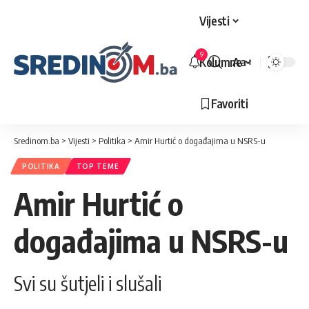
Vijesti
9
Kolumne
Aa
Veličina
slova
Favoriti
Sredinom.ba
>
Vijesti
>
Politika
>
Amir Hurtić o događajima u NSRS-u
POLITIKA
TOP TEME
Amir Hurtić o
događajima u NSRS-u
Svi su šutjeli i slušali