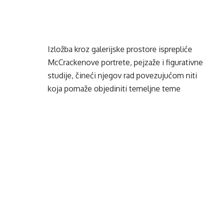
Izložba kroz galerijske prostore isprepliće
McCrackenove portrete, pejzaže i figurativne
studije, čineći njegov rad povezujućom niti
koja pomaže objediniti temeljne teme
emocionalnog iskustva i psihološkog
opterećenja.
McCrackenovu karijeru duboko su oblikovale
njegove osobne borbe, uključujući zabranu
povratka na Slade School of Art nakon
razdoblja hospitalizacije zbog problema s
mentalnim zdravljem. Velik dio radnog vijeka
proveo je u Hartlepoolu. Njegova umjetnost
odražava duboku osjetljivost prema