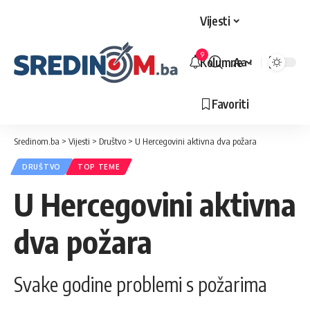
Vijesti
9
Kolumne
Aa
Veličina
slova
Favoriti
Sredinom.ba
>
Vijesti
>
Društvo
>
U Hercegovini aktivna dva požara
DRUŠTVO
TOP TEME
U Hercegovini aktivna
dva požara
Svake godine problemi s požarima