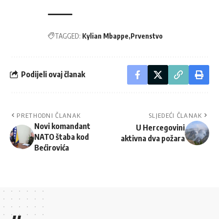
TAGGED:
Kylian Mbappe
Prvenstvo
Podijeli ovaj članak
PRETHODNI ČLANAK
SLJEDEĆI ČLANAK
Novi komandant
U Hercegovini
NATO štaba kod
aktivna dva požara
Bećirovića