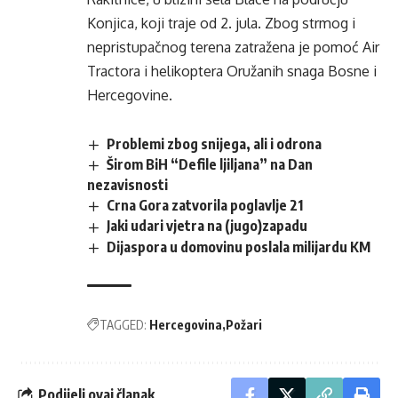
Konjica, koji traje od 2. jula. Zbog strmog i
nepristupačnog terena zatražena je pomoć Air
Tractora i helikoptera Oružanih snaga Bosne i
Hercegovine.
Problemi zbog snijega, ali i odrona
Širom BiH “Defile ljiljana” na Dan
nezavisnosti
Crna Gora zatvorila poglavlje 21
Jaki udari vjetra na (jugo)zapadu
Dijaspora u domovinu poslala milijardu KM
TAGGED:
Hercegovina
Požari
Podijeli ovaj članak