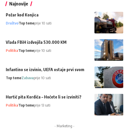
Najnovije
Požar kod Konjica
Društvo
Top teme
prije 10 sati
Vlada FBiH izdvojila 530.000 KM
Politika
Top teme
prije 10 sati
Infantino se izvinio, UEFA ostaje prvi svom
Top teme
Zabava
prije 10 sati
Hurtić pita Kordića – Hoćete li se izviniti?
Politika
Top teme
prije 13 sati
- Marketing -