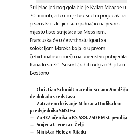
Strijelac jedinog gola bio je Kylian Mbappe u
70. minuti, a to mu je bio sedmi pogodak na
prvenstvu s kojim se izjednačio na prvom
mjestu liste strijelaca sa Messijem.
Francuska će u četvrtfinalu igrati sa
selekcijom Maroka koja je u prvom
četvrtfinalnom meču na prvenstvu pobijedila
Kanadu sa 3:0. Susret će biti odgran 9. jula u
Bostonu
Christian Schmidt naredio Srđanu Amidžiću
deblokadu sredstava
Zatraženo brisanje Milorada Dodika kao
predsjednika SNSD-a
Za 332 učenika u KS 588.250 KM stipendija
Smjena trenera u Želji
Ministar Helez u Rijadu