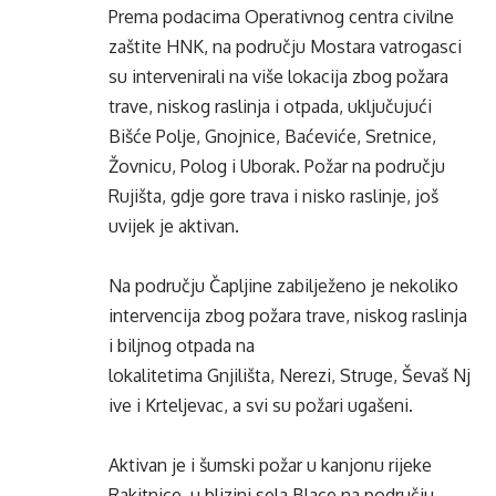
Prema podacima Operativnog centra civilne
zaštite HNK, na području Mostara vatrogasci
su intervenirali na više lokacija zbog požara
trave, niskog raslinja i otpada, uključujući
Bišće Polje, Gnojnice, Baćeviće, Sretnice,
Žovnicu, Polog i Uborak. Požar na području
Rujišta, gdje gore trava i nisko raslinje, još
uvijek je aktivan.
Na području Čapljine zabilježeno je nekoliko
intervencija zbog požara trave, niskog raslinja
i biljnog otpada na
lokalitetima Gnjilišta, Nerezi, Struge, Ševaš Nj
ive i Krteljevac, a svi su požari ugašeni.
Aktivan je i šumski požar u kanjonu rijeke
Rakitnice, u blizini sela Blace na području