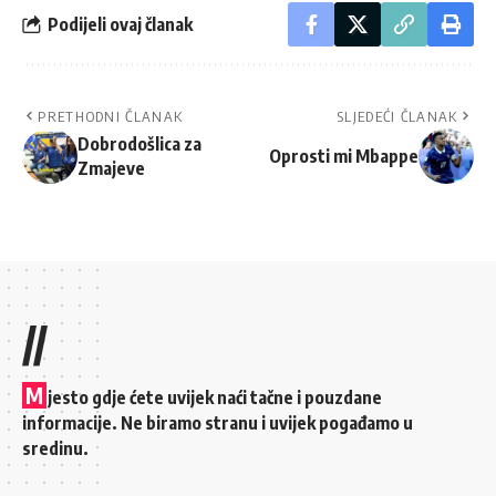
Podijeli ovaj članak
PRETHODNI ČLANAK
SLJEDEĆI ČLANAK
Dobrodošlica za
Oprosti mi Mbappe
Zmajeve
//
M
jesto gdje ćete uvijek naći tačne i pouzdane
informacije. Ne biramo stranu i uvijek pogađamo u
sredinu.