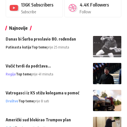
136K
Subscribers
4.4K
Followers
Subscribe
Follow
Najnovije
Danas bi Šurba proslavio 80. rođendan
Patinasta kutija
Top teme
prije 25 minuta
Vučić tvrdi da podržava…
Regija
Top teme
prije 41 minuta
Vatrogasci iz KS stižu kolegama u pomoć
Društvo
Top teme
prije 8 sati
Američki sud blokirao Trumpov plan