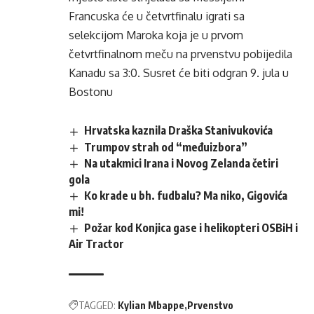
Francuska će u četvrtfinalu igrati sa
selekcijom Maroka koja je u prvom
četvrtfinalnom meču na prvenstvu pobijedila
Kanadu sa 3:0. Susret će biti odgran 9. jula u
Bostonu
Hrvatska kaznila Draška Stanivukovića
Trumpov strah od “međuizbora”
Na utakmici Irana i Novog Zelanda četiri
gola
Ko krade u bh. fudbalu? Ma niko, Gigovića
mi!
Požar kod Konjica gase i helikopteri OSBiH i
Air Tractor
TAGGED:
Kylian Mbappe
Prvenstvo