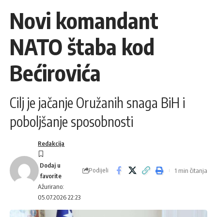
Novi komandant
NATO štaba kod
Bećirovića
Cilj je jačanje Oružanih snaga BiH i
poboljšanje sposobnosti
Redakcija
Podijeli
1 min čitanja
Ažurirano:
05.07.2026 22:23