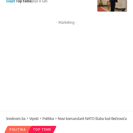
Svijet
Top teme
prije 8 sati
- Marketing -
Sredinom.ba
>
Vijesti
>
Politika
>
Novi komandant NATO štaba kod Bećirovića
POLITIKA
TOP TEME