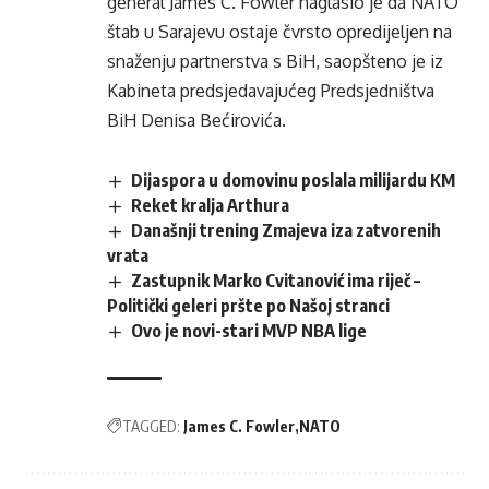
general James C. Fowler naglasio je da NATO
štab u Sarajevu ostaje čvrsto opredijeljen na
snaženju partnerstva s BiH, saopšteno je iz
Kabineta predsjedavajućeg Predsjedništva
BiH Denisa Bećirovića.
Dijaspora u domovinu poslala milijardu KM
Reket kralja Arthura
Današnji trening Zmajeva iza zatvorenih
vrata
Zastupnik Marko Cvitanović ima riječ –
Politički geleri pršte po Našoj stranci
Ovo je novi-stari MVP NBA lige
TAGGED:
James C. Fowler
NATO