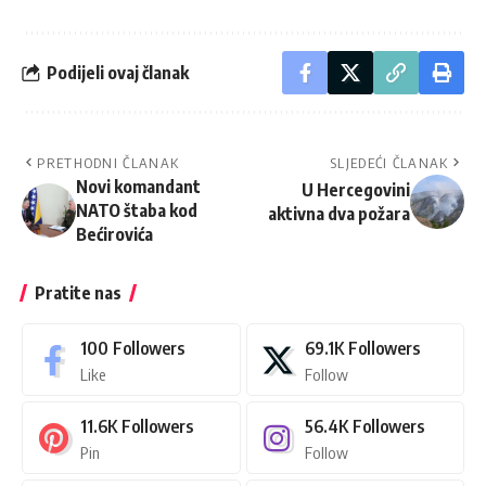
Podijeli ovaj članak
PRETHODNI ČLANAK
SLJEDEĆI ČLANAK
Novi komandant
U Hercegovini
NATO štaba kod
aktivna dva požara
Bećirovića
Pratite nas
100
Followers
69.1K
Followers
Like
Follow
11.6K
Followers
56.4K
Followers
Pin
Follow