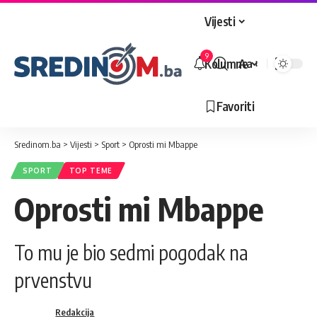
Vijesti
9
Kolumne
Aa
Veličina
slova
Favoriti
Sredinom.ba
>
Vijesti
>
Sport
>
Oprosti mi Mbappe
SPORT
TOP TEME
Oprosti mi Mbappe
To mu je bio sedmi pogodak na
prvenstvu
Redakcija