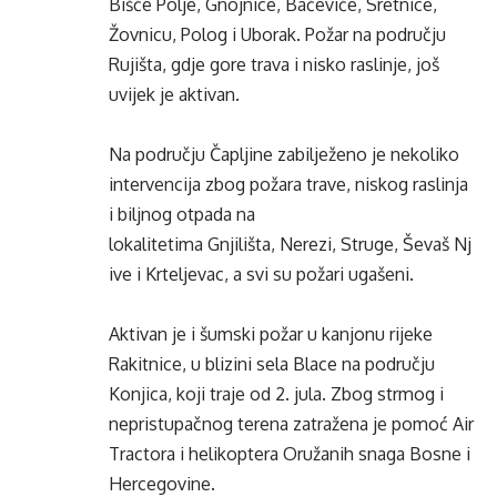
Bišće Polje, Gnojnice, Baćeviće, Sretnice,
Žovnicu, Polog i Uborak. Požar na području
Rujišta, gdje gore trava i nisko raslinje, još
uvijek je aktivan.
Na području Čapljine zabilježeno je nekoliko
intervencija zbog požara trave, niskog raslinja
i biljnog otpada na
lokalitetima Gnjilišta, Nerezi, Struge, Ševaš Nj
ive i Krteljevac, a svi su požari ugašeni.
Aktivan je i šumski požar u kanjonu rijeke
Rakitnice, u blizini sela Blace na području
Konjica, koji traje od 2. jula. Zbog strmog i
nepristupačnog terena zatražena je pomoć Air
Tractora i helikoptera Oružanih snaga Bosne i
Hercegovine.