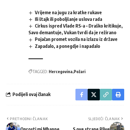
Vrijeme na jugu za kratke rukave
Ili štajk ili poboljšanje uslova rada
Cirkus ispred Vlade RS-a – Draško kritikuje,
Savo demantuje, Vukan tvrdi da je režirano
Pojačan promet vozila na izlazu iz države
Zapadalo, a ponegdje i napadalo
TAGGED:
Hercegovina
Požari
Podijeli ovaj članak
PRETHODNI ČLANAK
SLJEDEĆI ČLANAK
Oprosti mi Mbappe
S ove strane Plive