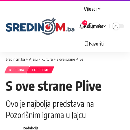
Vijesti
9
Kolumne
Aa
Veličina
slova
Favoriti
Sredinom.ba
>
Vijesti
>
Kultura
>
S ove strane Plive
KULTURA
TOP TEME
S ove strane Plive
Ovo je najbolja predstava na
Pozorišnim igrama u Jajcu
Redakcija