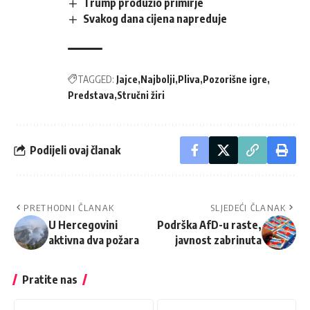
Trump produžio primirje
Svakog dana cijena napreduje
TAGGED:
Jajce
Najbolji
Pliva
Pozorišne igre
Predstava
Stručni žiri
Podijeli ovaj članak
PRETHODNI ČLANAK
SLJEDEĆI ČLANAK
U Hercegovini
Podrška AfD-u raste,
aktivna dva požara
javnost zabrinuta
Pratite nas