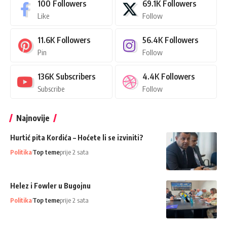
100
Followers
69.1K
Followers
Like
Follow
11.6K
Followers
56.4K
Followers
Pin
Follow
136K
Subscribers
4.4K
Followers
Subscribe
Follow
Najnovije
Hurtić pita Kordića – Hoćete li se izviniti?
Politika
Top teme
prije 2 sata
Helez i Fowler u Bugojnu
Politika
Top teme
prije 2 sata