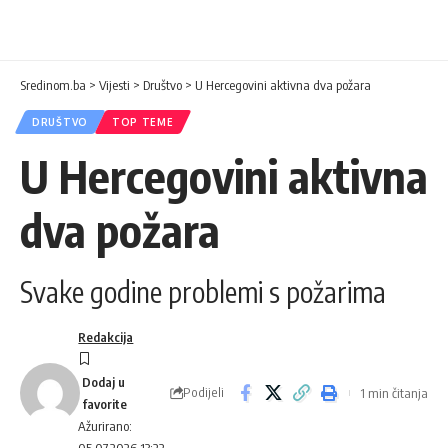
Sredinom.ba
>
Vijesti
>
Društvo
>
U Hercegovini aktivna dva požara
DRUŠTVO
TOP TEME
U Hercegovini aktivna
dva požara
Svake godine problemi s požarima
Redakcija
Podijeli
1 min čitanja
Ažurirano: