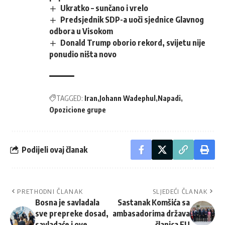
Ukratko – sunčano i vrelo
Predsjednik SDP-a uoči sjednice Glavnog
odbora u Visokom
Donald Trump oborio rekord, svijetu nije
ponudio ništa novo
TAGGED:
Iran
Johann Wadephul
Napadi
Opozicione grupe
Podijeli ovaj članak
PRETHODNI ČLANAK
SLJEDEĆI ČLANAK
Bosna je savladala
Sastanak Komšića sa
sve prepreke dosad,
ambasadorima država
savladaće i ove
članica EU