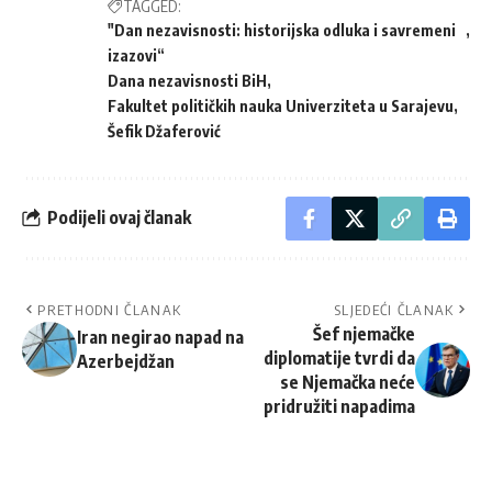
TAGGED:
"Dan nezavisnosti: historijska odluka i savremeni
izazovi“
Dana nezavisnosti BiH
Fakultet političkih nauka Univerziteta u Sarajevu
Šefik Džaferović
Podijeli ovaj članak
PRETHODNI ČLANAK
SLJEDEĆI ČLANAK
Šef njemačke
Iran negirao napad na
diplomatije tvrdi da
Azerbejdžan
se Njemačka neće
pridružiti napadima