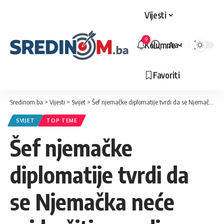
Vijesti
9
Kolumne
Aa
Veličina
slova
Favoriti
Sredinom.ba
>
Vijesti
>
Svijet
>
Šef njemačke diplomatije tvrdi da se Njemačka neće pridružiti napadima
SVIJET
TOP TEME
Šef njemačke
diplomatije tvrdi da
se Njemačka neće