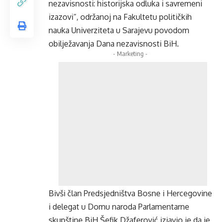
nezavisnosti: historijska odluka i savremeni
izazovi“, održanoj na Fakultetu političkih
nauka Univerziteta u Sarajevu povodom
obilježavanja Dana nezavisnosti BiH.
- Marketing -
Bivši član Predsjedništva Bosne i Hercegovine
i delegat u Domu naroda Parlamentarne
skupštine BiH Šefik Džaferović izjavio je da je