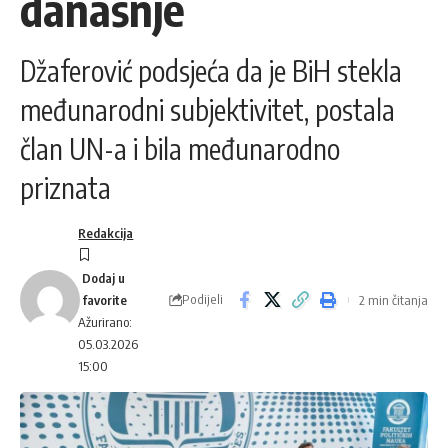
današnje
Džaferović podsjeća da je BiH stekla
međunarodni subjektivitet, postala
član UN-a i bila međunarodno
priznata
Redakcija
Podijeli
2 min čitanja
Ažurirano:
05.03.2026
15:00