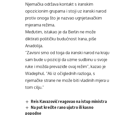
Njemačka održava kontakt s iranskim
opozicionim grupama i stoji uz iranski narod
protiv onoga što je nazvao ugnjetavačkim
mjerama režima.
Međutim, istakao je da Berlin ne može
diktirati političku budućnost Irana, piše
Anadolija.
“Zavisni smo od toga da iranski narod na kraju
sam bude u poziciji da uzme sudbinu u svoje
ruke i možda prevaziđe ovaj režim”, kazao je
Wadephul. “Ali iz očiglednih razloga, s
njemačke strane ne može biti vladinih mjera u
tom cilju.”
Reis Kavazović reagovao na istup ministra
Na put krećite rano ujutro ili kasno
popodne