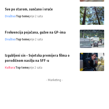
Sve po starom, sunčano i vruće
Društvo
Top teme
prije 2 sata
Frekvencija pojačana, gužve na GP-ima
Društvo
Top teme
prije 2 sata
Izgubljeni sin – Svjetska premijera filma o
porodičnom nasilju na SFF-u
Kultura
Top teme
prije 2 sata
- Marketing -