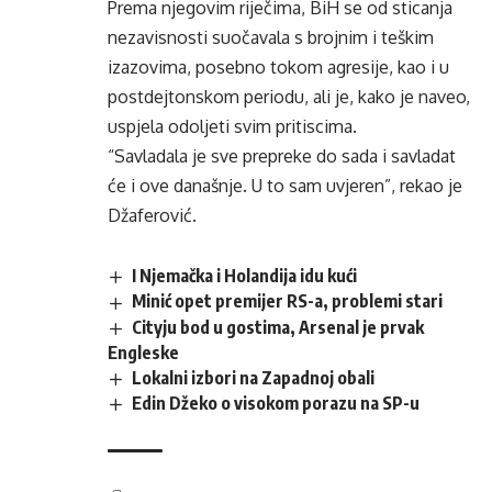
Prema njegovim riječima, BiH se od sticanja
nezavisnosti suočavala s brojnim i teškim
izazovima, posebno tokom agresije, kao i u
postdejtonskom periodu, ali je, kako je naveo,
uspjela odoljeti svim pritiscima.
“Savladala je sve prepreke do sada i savladat
će i ove današnje. U to sam uvjeren”, rekao je
Džaferović.
I Njemačka i Holandija idu kući
Minić opet premijer RS-a, problemi stari
Cityju bod u gostima, Arsenal je prvak
Engleske
Lokalni izbori na Zapadnoj obali
Edin Džeko o visokom porazu na SP-u