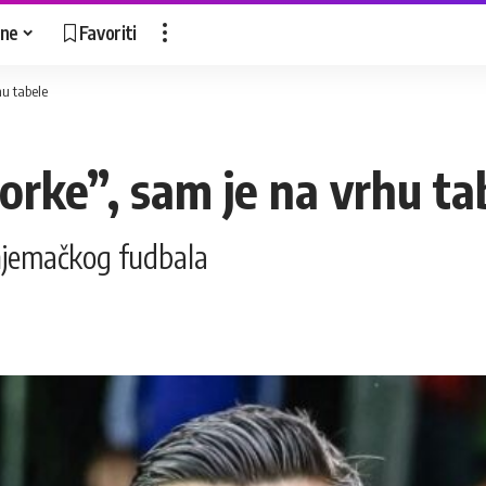
ne
Favoriti
hu tabele
orke”, sam je na vrhu ta
njemačkog fudbala