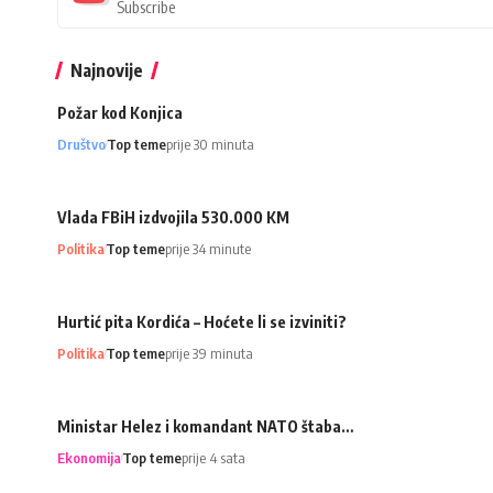
Subscribe
Najnovije
Požar kod Konjica
Društvo
Top teme
prije 30 minuta
Vlada FBiH izdvojila 530.000 KM
Politika
Top teme
prije 34 minute
Hurtić pita Kordića – Hoćete li se izviniti?
Politika
Top teme
prije 39 minuta
Ministar Helez i komandant NATO štaba…
Ekonomija
Top teme
prije 4 sata