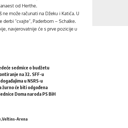
danaest od Herthe.
š ne može računati na Džeku i Katića. U
 derbi “cvajte”, Paderborn – Schalke.
je, navjerovatnije će s prve pozicije u
jedeće sedmice o budžetu
lontiranje na 32. SFF-u
o događajima u NSRS-u
a žurno će biti odgođena
sjednice Doma naroda PS BiH
e
Veltins-Arena