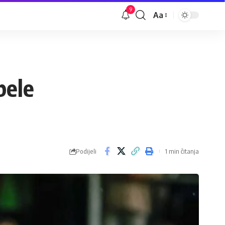
9
Aa
Veličina
slova
bele
Podijeli
1 min čitanja