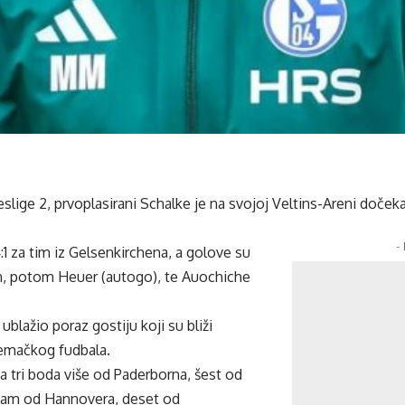
slige 2, prvoplasirani Schalke je na svojoj Veltins-Areni doček
-
4:1 za tim iz Gelsenkirchena, a golove su
n, potom Heuer (autogo), te Auochiche
blažio poraz gostiju koji su bliži
emačkog fudbala.
 tri boda više od Paderborna, šest od
dam od Hannovera, deset od