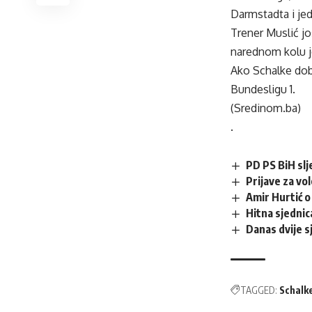
Darmstadta i je
Trener Muslić jo
narednom kolu je
Ako Schalke dobi
Bundesligu 1.
(Sredinom.ba)
.
PD PS BiH sl
Prijave za vo
Amir Hurtić 
Hitna sjednic
Danas dvije 
TAGGED:
Schalk