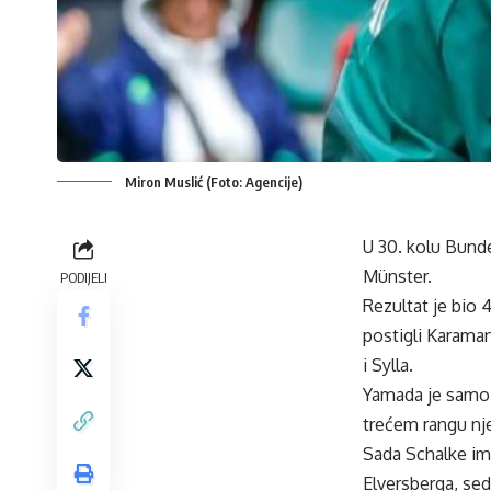
Miron Muslić (Foto: Agencije)
U 30. kolu Bunde
Münster.
PODIJELI
Rezultat je bio 
postigli Karama
i Sylla.
Yamada je samo u
trećem rangu nj
Sada Schalke ima
Elversberga, se