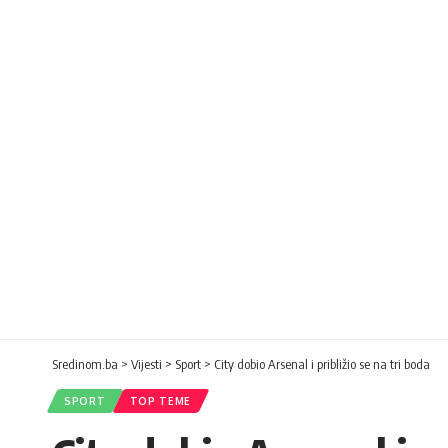
Sredinom.ba
>
Vijesti
>
Sport
>
City dobio Arsenal i približio se na tri boda
SPORT
TOP TEME