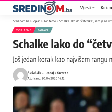
Vijesti
Kolum
Sredinom.ba
>
Vijesti
>
Top teme
>
Schalke lako do “četvorke”, sam je na vr
TOP TEME
ZABAVA
Schalke lako do “četv
Još jedan korak kao najvišem rangu 
Redakcija
Ažurirano: 20.04.2026 14:12