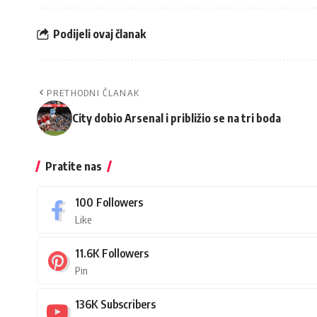
Podijeli ovaj članak
PRETHODNI ČLANAK
City dobio Arsenal i približio se na tri boda
Pratite nas
100
Followers
Like
11.6K
Followers
Pin
136K
Subscribers