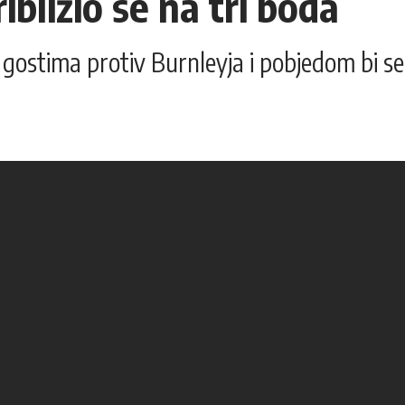
ibližio se na tri boda
u gostima protiv Burnleyja i pobjedom bi s