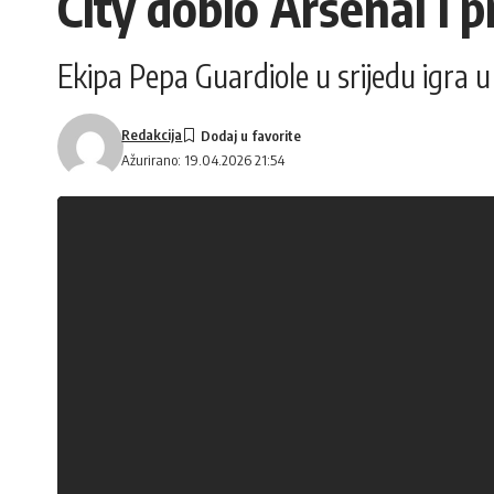
City dobio Arsenal i pr
Ekipa Pepa Guardiole u srijedu igra 
Redakcija
Ažurirano: 19.04.2026 21:54