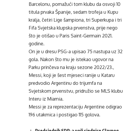
Barcelonu, pomažući tom klubu da osvoji 10
titula prvaka Španije, sedam trofeja u Kupu
kralja, četiri Lige šampiona, tri Superkupa i tri
Fifa Svjetska klupska prvenstva, prije nego
što je otišao u Paris Saint-Germain 2021.
godine.
On je u dresu PSG-a upisao 75 nastupa uz 32
gola. Nakon što mu je istekao ugovor na
Parku prinčeva na kraju sezone 2022/23.,
Messi, koji je šest mjeseci ranije u Kataru
predvodio Argentinu do trijumfa na
Svjetskom prvenstvu, pridružio se MLS klubu
Interu iz Miamia.
Messi je za reprezentaciju Argentine odigrao
196 utakmica i postigao 115 golova.
Predsjednik SDP-a uoči sjednice Glavnog