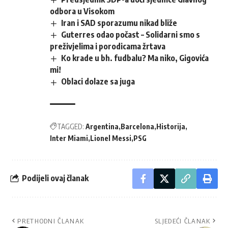
odbora u Visokom
Iran i SAD sporazumu nikad bliže
Guterres odao počast – Solidarni smo s
preživjelima i porodicama žrtava
Ko krade u bh. fudbalu? Ma niko, Gigovića
mi!
Oblaci dolaze sa juga
TAGGED:
Argentina
Barcelona
Historija
Inter Miami
Lionel Messi
PSG
Podijeli ovaj članak
PRETHODNI ČLANAK
SLJEDEĆI ČLANAK