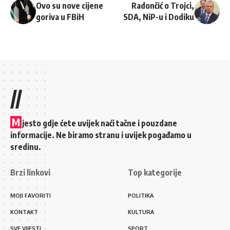
Ovo su nove cijene
Radončić o Trojci,
goriva u FBiH
SDA, NiP-u i Dodiku
//
M
jesto gdje ćete uvijek naći tačne i pouzdane
informacije. Ne biramo stranu i uvijek pogađamo u
sredinu.
Brzi linkovi
Top kategorije
MOJI FAVORITI
POLITIKA
KONTAKT
KULTURA
SVE VIJESTI
SPORT