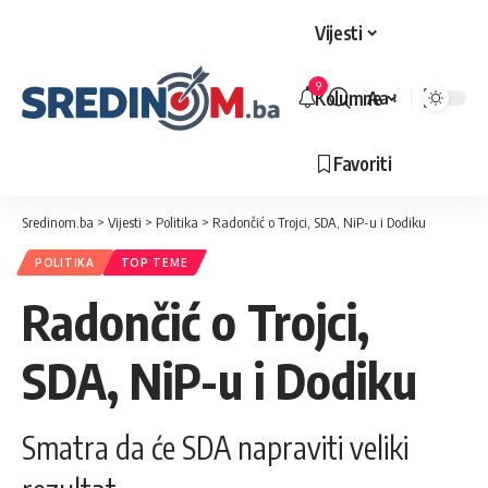
Vijesti
9
Kolumne
Aa
Veličina
slova
Favoriti
Sredinom.ba
>
Vijesti
>
Politika
>
Radončić o Trojci, SDA, NiP-u i Dodiku
POLITIKA
TOP TEME
Radončić o Trojci,
SDA, NiP-u i Dodiku
Smatra da će SDA napraviti veliki