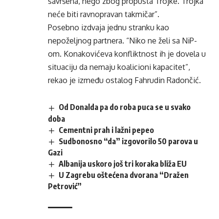
savršena, nego zbog propusta Trojke. Trojka
neće biti ravnopravan takmičar”.
Posebno izdvaja jednu stranku kao
nepoželjnog partnera. “Niko ne želi sa NiP-
om. Konakovićeva konfliktnost ih je dovela u
situaciju da nemaju koalicioni kapacitet”,
rekao je između ostalog Fahrudin Radončić.
Od Donalda pa do roba puca se u svako
doba
Cementni prah i lažni pepeo
Sudbonosno “da” izgovorilo 50 parova u
Gazi
Albanija uskoro još tri koraka bliža EU
U Zagrebu oštećena dvorana “Dražen
Petrović”