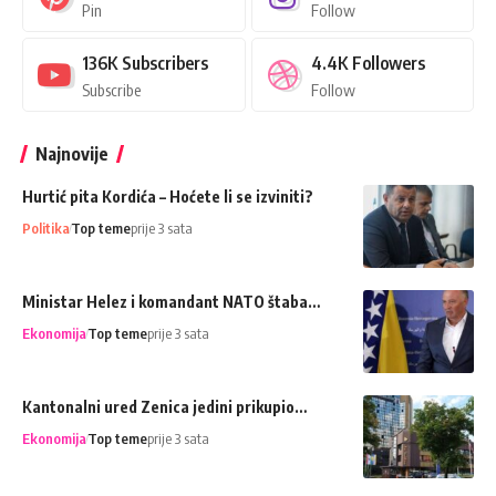
Pin
Follow
136K
Subscribers
4.4K
Followers
Subscribe
Follow
Najnovije
Hurtić pita Kordića – Hoćete li se izviniti?
Politika
Top teme
prije 3 sata
Ministar Helez i komandant NATO štaba…
Ekonomija
Top teme
prije 3 sata
Kantonalni ured Zenica jedini prikupio…
Ekonomija
Top teme
prije 3 sata