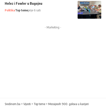
Helez i Fowler u Bugojnu
Politika
Top teme
prije 6 sati
- Marketing -
Sredinom.ba
>
Vijesti
>
Top teme
>
Messijevih 900. golova u karijeri