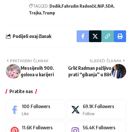
TAGGED:
Dodik
Fahrudin Radončić
NiP
SDA
Trojka
Trump
Podijeli ovaj članak
PRETHODNI ČLANAK
SLJEDEĆI ČLANAK
Messijevih 900.
Grlić Radman pažljivo
golova u karijeri
prati “gibanja” u BiH
Pratite nas
100
Followers
69.1K
Followers
Like
Follow
11.6K
Followers
56.4K
Followers