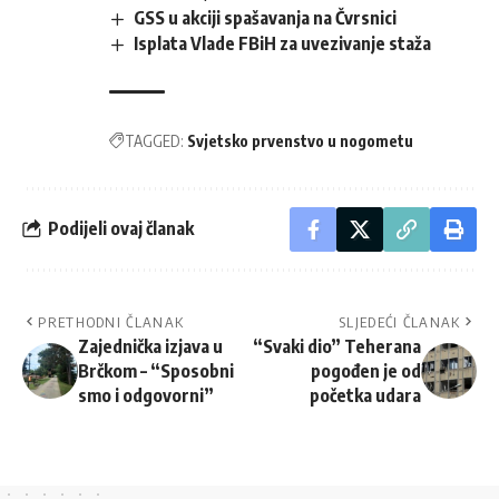
GSS u akciji spašavanja na Čvrsnici
Isplata Vlade FBiH za uvezivanje staža
TAGGED:
Svjetsko prvenstvo u nogometu
Podijeli ovaj članak
PRETHODNI ČLANAK
SLJEDEĆI ČLANAK
Zajednička izjava u
“Svaki dio” Teherana
Brčkom – “Sposobni
pogođen je od
smo i odgovorni”
početka udara