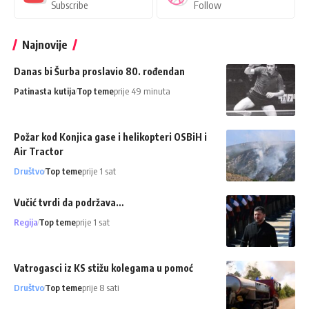
Subscribe
Follow
Najnovije
Danas bi Šurba proslavio 80. rođendan
Patinasta kutija
Top teme
prije 49 minuta
Požar kod Konjica gase i helikopteri OSBiH i
Air Tractor
Društvo
Top teme
prije 1 sat
Vučić tvrdi da podržava…
Regija
Top teme
prije 1 sat
Vatrogasci iz KS stižu kolegama u pomoć
Društvo
Top teme
prije 8 sati