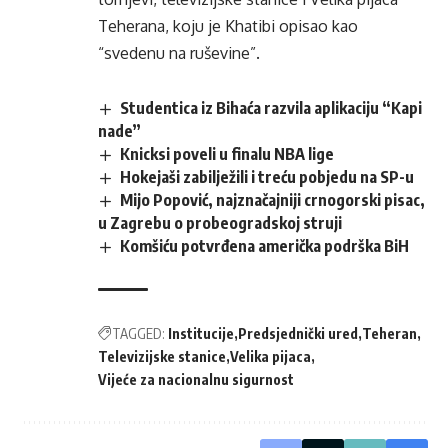
Teherana, koju je Khatibi opisao kao
“svedenu na ruševine”.
Studentica iz Bihaća razvila aplikaciju “Kapi
nade”
Knicksi poveli u finalu NBA lige
Hokejaši zabilježili i treću pobjedu na SP-u
Mijo Popović, najznačajniji crnogorski pisac,
u Zagrebu o probeogradskoj struji
Komšiću potvrđena američka podrška BiH
TAGGED:
Institucije
Predsjednički ured
Teheran
Televizijske stanice
Velika pijaca
Vijeće za nacionalnu sigurnost