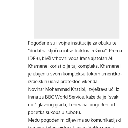
Pogođene su i vojne institucije za obuku te
“dodatna ključna infrastruktura režima”. Prema
IDF-u, bivši vrhovni vođa Irana ajatolah Ali
Khamenei koristio je taj kompleks. Khamenei
je ubijen u svom kompleksu tokom američko-
izraelskih udara proteklog vikenda.
Novinar Mohammad Khatibi, izvještavajući iz
Irana za BBC World Service, kaže da je “svaki
dio” glavnog grada, Teherana, pogođen od
početka sukoba u subotu.
Među pogođenim ciljevima su komunikacijski
tornjevi, televizijske stanice i Velika pijaca