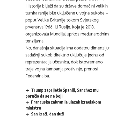
Historija bilježi da su države domaćini velikih
turnira ranije bile uključene u vojne sukobe –
poput Velike Britanije tokom Svjetskog
prvenstva 1966. ili Rusije, koja je 2018.
organizovala Mundijal uprkos međunarodnim
tenzijama.
No, današnja situacija ima dodatnu dimenziju:
sadašnji sukob direktno uključuje jednu od
reprezentacija učesnica, dok istovremeno
traje vojna kampanja protiv nje, prenosi
Federalna.ba
.
Trump zaprijetio Španiji, Sanchez mu
poručio da se ne boji
Francuska zabranila ulazak izraelskom
ministru
San kraći, dan duži