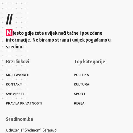
//
M
jesto gdje ćete uvijek naći tačne i pouzdane
informacije. Ne biramo stranu i uvijek pogađamo u
sredinu.
Brzi linkovi
Top kategorije
MOJI FAVORITI
POLITIKA
KONTAKT
KULTURA
SVE VIJESTI
SPORT
PRAVILA PRIVATNOSTI
REGIJA
Sredinom.ba
Udruženje “Sredinom” Sarajevo