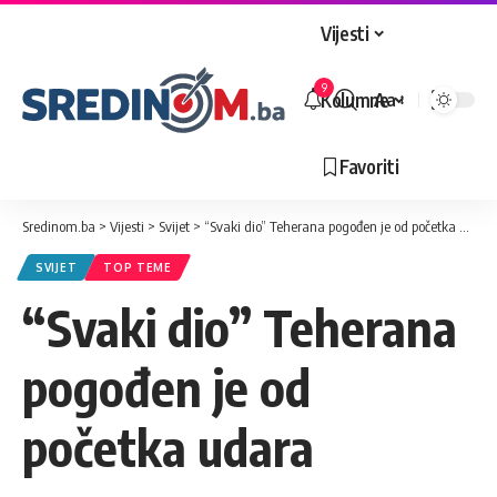
Vijesti
9
Kolumne
Aa
Veličina
slova
Favoriti
Sredinom.ba
>
Vijesti
>
Svijet
>
“Svaki dio” Teherana pogođen je od početka udara
SVIJET
TOP TEME
“Svaki dio” Teherana
pogođen je od
početka udara