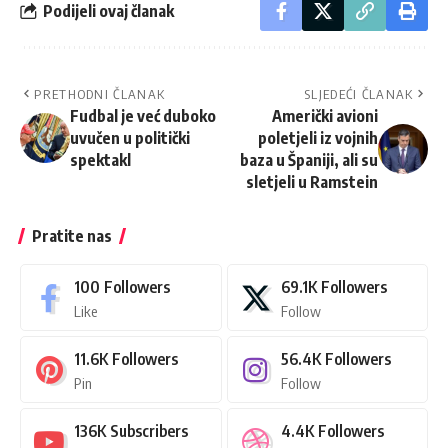
Podijeli ovaj članak
PRETHODNI ČLANAK
SLJEDEĆI ČLANAK
Fudbal je već duboko
Američki avioni
uvučen u politički
poletjeli iz vojnih
spektakl
baza u Španiji, ali su
sletjeli u Ramstein
Pratite nas
100
Followers
69.1K
Followers
Like
Follow
11.6K
Followers
56.4K
Followers
Pin
Follow
136K
Subscribers
4.4K
Followers