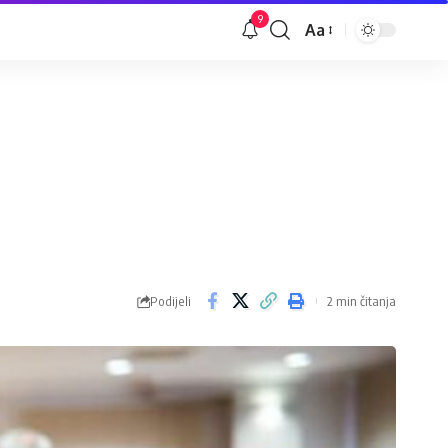
9
Aa
Veličina
slova
Podijeli
2 min čitanja