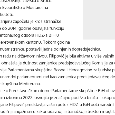
brazovanje završila u Stocu.
a Sveučilištu u Mostaru, na
ultetu.
karijeru započela je kroz stranačke
je do 2014. godine obavljala funkciju
Kantonalnog odbora HDZ-a BiH u
eretvanskom kantonu. Tokom godina
nutar stranke, postavši jedna od njenih dopredsjednica.
adu na državnom nivou, Filipović je bila aktivna u više važnih 
 obnašala je dužnost zamjenice predsjedavajućeg Komisije za v
ije Parlamentarna skupština Bosne i Hercegovine za ljudska pr
unarodni parlamentarni rad kao zamjenica predsjedavajućeg de
 skupština Mediterana.
ce u Predstavničkom domu Parlamentarne skupštine BiH obavlj
im izborima 2022. osvojila je značajnu podršku birača – ukupn
jane Filipović predstavlja važan potez HDZ-a BiH uoči narednih
odišnji angažman u zakonodavnoj i stranačkoj strukturi mogli bi