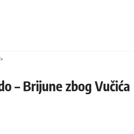
ća
do – Brijune zbog Vučića