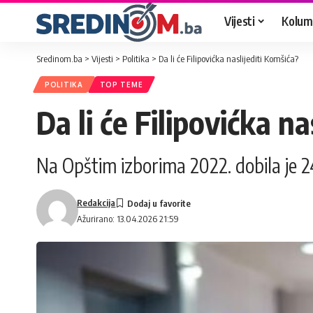
Vijesti
Kolum
Sredinom.ba
>
Vijesti
>
Politika
>
Da li će Filipovićka naslijediti Komšića?
POLITIKA
TOP TEME
Da li će Filipovićka n
Na Opštim izborima 2022. dobila je 2
Redakcija
Ažurirano: 13.04.2026 21:59