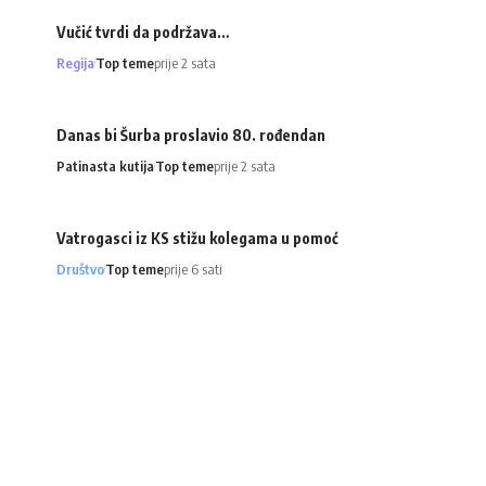
Vučić tvrdi da podržava…
Regija
Top teme
prije 2 sata
Danas bi Šurba proslavio 80. rođendan
Patinasta kutija
Top teme
prije 2 sata
Vatrogasci iz KS stižu kolegama u pomoć
Društvo
Top teme
prije 6 sati