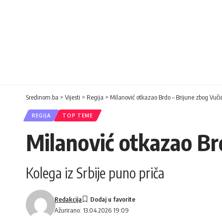
Sredinom.ba
>
Vijesti
>
Regija
>
Milanović otkazao Brdo – Brijune zbog Vuči
REGIJA
TOP TEME
Milanović otkazao Br
Kolega iz Srbije puno priča
Redakcija
Ažurirano: 13.04.2026 19:09