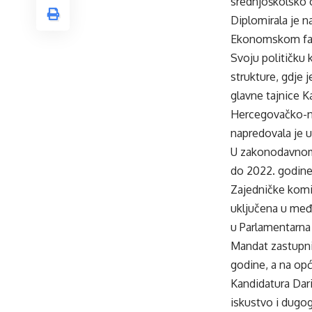
srednjoškolsko o
Diplomirala je n
Ekonomskom fak
Svoju političku 
strukture, gdje 
glavne tajnice 
Hercegovačko-n
napredovala je u
U zakonodavnom r
do 2022. godine
Zajedničke komis
uključena u međ
u Parlamentarna
Mandat zastupni
godine, a na opć
Kandidatura Dari
iskustvo i dugog