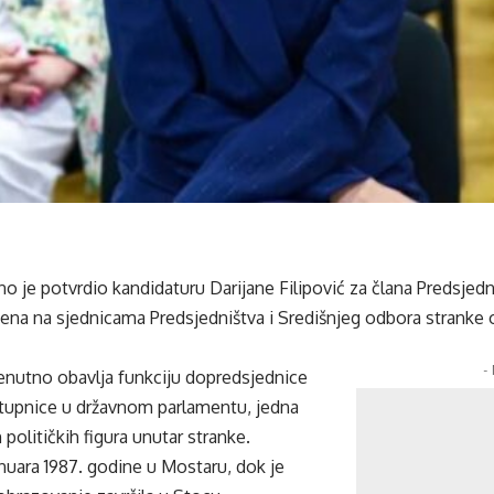
 je potvrdio kandidaturu Darijane Filipović za člana Predsjed
ena na sjednicama Predsjedništva i Središnjeg odbora stranke o
-
trenutno obavlja funkciju dopredsjednice
tupnice u državnom parlamentu, jedna
h političkih figura unutar stranke.
nuara 1987. godine u Mostaru, dok je