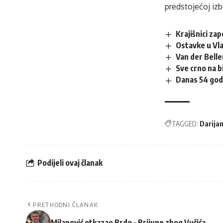
predstojećoj izb
Krajišnici zap
Ostavke u Vl
Van der Bell
Sve crno na b
Danas 54 godi
TAGGED:
Darijan
Podijeli ovaj članak
PRETHODNI ČLANAK
Milanović otkazao Brdo – Brijune zbog Vučića