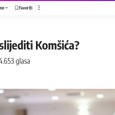
ne
Favoriti
aslijediti Komšića?
4.653 glasa