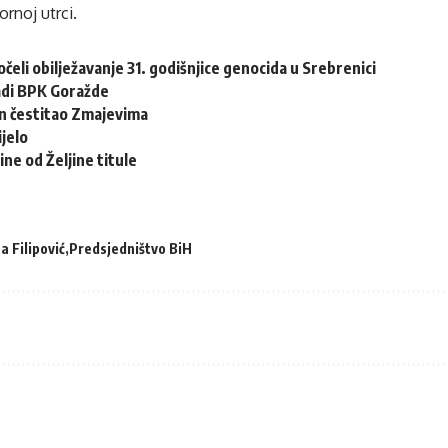
ornoj utrci.
očeli obilježavanje 31. godišnjice genocida u Srebrenici
adi BPK Goražde
en čestitao Zmajevima
ijelo
ne od Željine titule
a Filipović
Predsjedništvo BiH