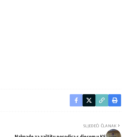
SLJEDEĆI ČLANAK
Naknade za zaštitu porodica s djecom u KS