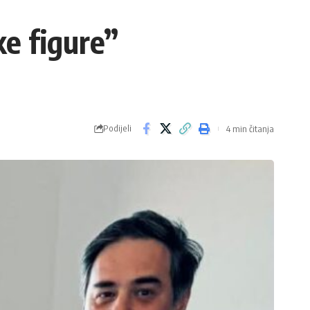
ke figure”
Podijeli
4 min čitanja