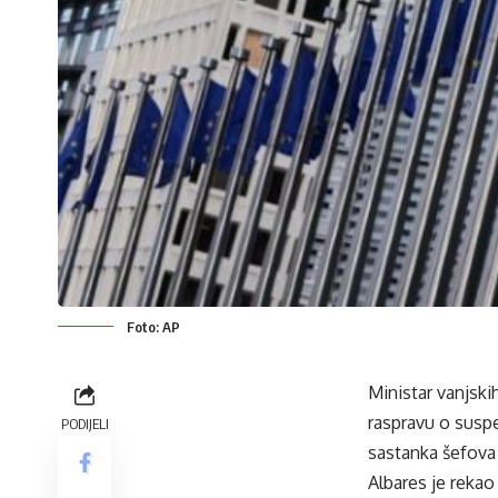
Foto: AP
Ministar vanjski
raspravu o suspe
PODIJELI
sastanka šefova 
Albares je rekao 