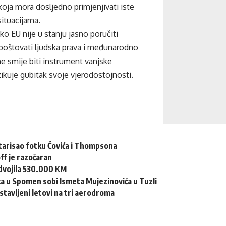
koja mora dosljedno primjenjivati iste
situacijama.
ko EU nije u stanju jasno poručiti
 poštovati ljudska prava i međunarodno
 ne smije biti instrument vanjske
izikuje gubitak svoje vjerodostojnosti.
arisao fotku Čovića i Thompsona
off je razočaran
zdvojila 530.000 KM
a u Spomen sobi Ismeta Mujezinovića u Tuzli
tavljeni letovi na tri aerodroma