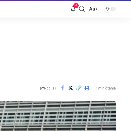
9
Aa
Veličina
slova
Podijeli
1 min čitanja