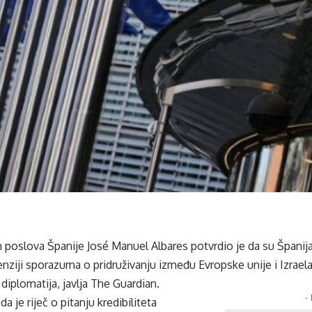
h poslova Španije José Manuel Albares potvrdio je da su Španija, 
nziji sporazuma o pridruživanju između Evropske unije i Izrae
diplomatija, javlja The Guardian.
-
da je riječ o pitanju kredibiliteta