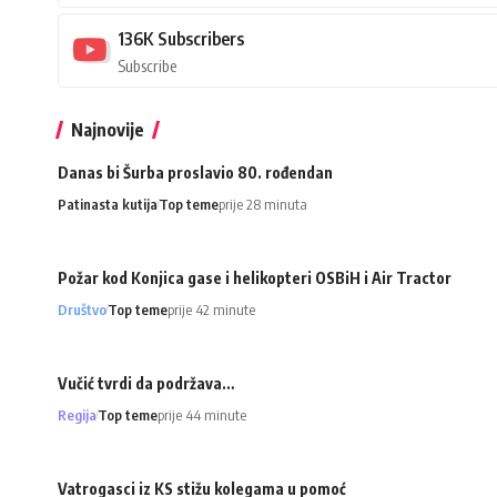
136K
Subscribers
Subscribe
Najnovije
Danas bi Šurba proslavio 80. rođendan
Patinasta kutija
Top teme
prije 28 minuta
Požar kod Konjica gase i helikopteri OSBiH i Air Tractor
Društvo
Top teme
prije 42 minute
Vučić tvrdi da podržava…
Regija
Top teme
prije 44 minute
Vatrogasci iz KS stižu kolegama u pomoć