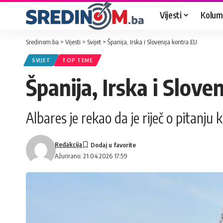
Vijesti
Kolum
Sredinom.ba
>
Vijesti
>
Svijet
>
Španija, Irska i Slovenija kontra EU
SVIJET
TOP TEME
Španija, Irska i Slove
Albares je rekao da je riječ o pitanju 
Redakcija
Ažurirano: 21.04.2026 17:59