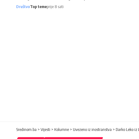
Društvo
Top teme
prije 8 sati
Sredinom.ba
>
Vijesti
>
Kolumne
>
Uvezeno iz inostranstva
>
Darko Leko iz 