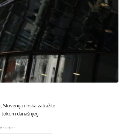
Slovenija i Irska zatražile
la tokom današnjeg
 Marketing -