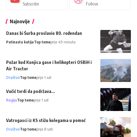
Subscribe
Follow
Najnovije
Danas bi Šurba proslavio 80. rođendan
Patinasta kutija
Top teme
prije 49 minuta
Požar kod Konjica gase i helikopteri OSBiH i
Air Tractor
Društvo
Top teme
prije 1 sat
Vučić tvrdi da podržava…
Regija
Top teme
prije 1 sat
Vatrogasci iz KS stižu kolegama u pomoć
Društvo
Top teme
prije 8 sati