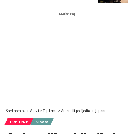
- Marketing -
Sredinom.ba
>
Vijesti
>
Top teme
>
Antonelli pobijedio i u Japanu
TOP TEME
ZABAVA