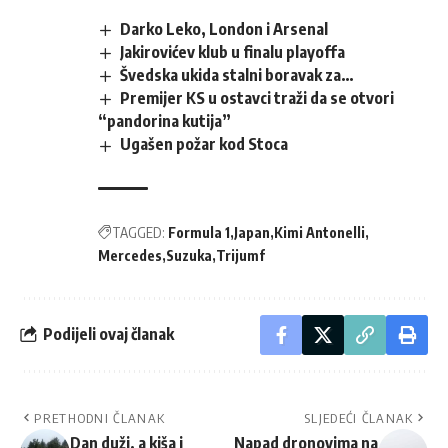
Darko Leko, London i Arsenal
Jakirovićev klub u finalu playoffa
Švedska ukida stalni boravak za…
Premijer KS u ostavci traži da se otvori
“pandorina kutija”
Ugašen požar kod Stoca
TAGGED:
Formula 1
Japan
Kimi Antonelli
Mercedes
Suzuka
Trijumf
Podijeli ovaj članak
PRETHODNI ČLANAK
SLJEDEĆI ČLANAK
Dan duži, a kiša i
Napad dronovima na