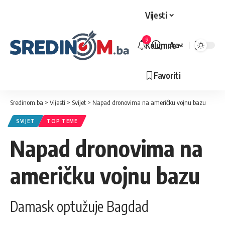
Vijesti
9
Kolumne
Aa
Veličina
slova
Favoriti
Sredinom.ba
>
Vijesti
>
Svijet
>
Napad dronovima na američku vojnu bazu
SVIJET
TOP TEME
Napad dronovima na
američku vojnu bazu
Damask optužuje Bagdad