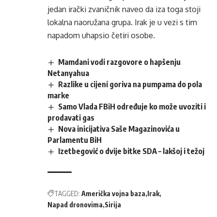
jedan irački zvaničnik naveo da iza toga stoji
lokalna naoružana grupa. Irak je u vezi s tim
napadom uhapsio četiri osobe.
Mamdani vodi razgovore o hapšenju
Netanyahua
Razlike u cijeni goriva na pumpama do pola
marke
Samo Vlada FBiH određuje ko može uvoziti i
prodavati gas
Nova inicijativa Saše Magazinovića u
Parlamentu BiH
Izetbegović o dvije bitke SDA – lakšoj i težoj
TAGGED:
Američka vojna baza
Irak
Napad dronovima
Sirija