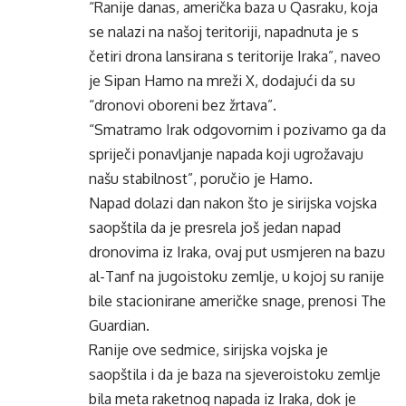
“Ranije danas, američka baza u Qasraku, koja
se nalazi na našoj teritoriji, napadnuta je s
četiri drona lansirana s teritorije Iraka”, naveo
je Sipan Hamo na mreži X, dodajući da su
“dronovi oboreni bez žrtava”.
“Smatramo Irak odgovornim i pozivamo ga da
spriječi ponavljanje napada koji ugrožavaju
našu stabilnost”, poručio je Hamo.
Napad dolazi dan nakon što je sirijska vojska
saopštila da je presrela još jedan napad
dronovima iz Iraka, ovaj put usmjeren na bazu
al-Tanf na jugoistoku zemlje, u kojoj su ranije
bile stacionirane američke snage, prenosi The
Guardian.
Ranije ove sedmice, sirijska vojska je
saopštila i da je baza na sjeveroistoku zemlje
bila meta raketnog napada iz Iraka, dok je