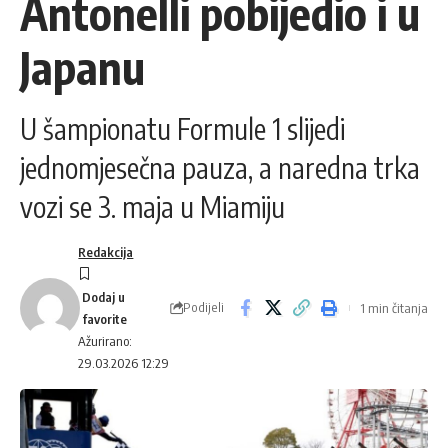
Antonelli pobijedio i u
Japanu
U šampionatu Formule 1 slijedi
jednomjesečna pauza, a naredna trka
vozi se 3. maja u Miamiju
Redakcija
Podijeli
1 min čitanja
Ažurirano:
29.03.2026 12:29