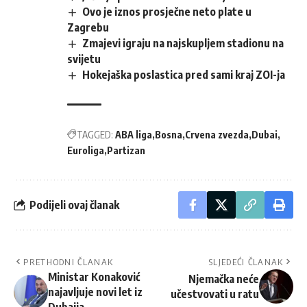
Ovo je iznos prosječne neto plate u
Zagrebu
Zmajevi igraju na najskupljem stadionu na
svijetu
Hokejaška poslastica pred sami kraj ZOI-ja
TAGGED:
ABA liga
Bosna
Crvena zvezda
Dubai
Euroliga
Partizan
Podijeli ovaj članak
PRETHODNI ČLANAK
SLJEDEĆI ČLANAK
Ministar Konaković
Njemačka neće
najavljuje novi let iz
učestvovati u ratu