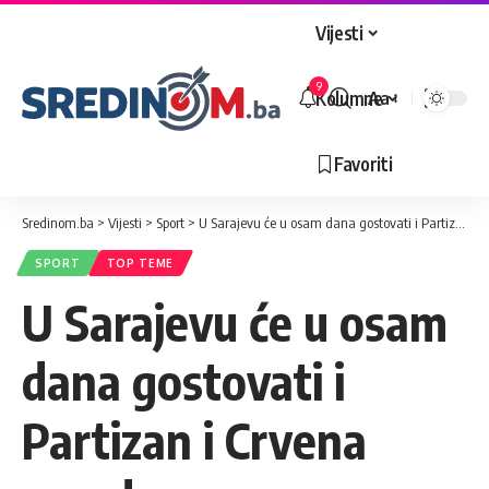
Vijesti
9
Kolumne
Aa
Veličina
slova
Favoriti
Sredinom.ba
>
Vijesti
>
Sport
>
U Sarajevu će u osam dana gostovati i Partizan i Crvena zvezda
SPORT
TOP TEME
U Sarajevu će u osam
dana gostovati i
Partizan i Crvena