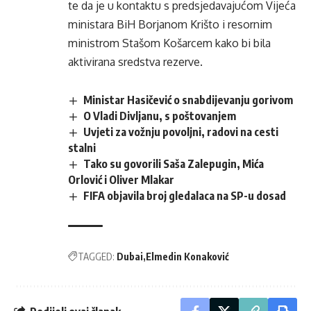
te da je u kontaktu s predsjedavajućom Vijeća
ministara BiH Borjanom Krišto i resornim
ministrom Stašom Košarcem kako bi bila
aktivirana sredstva rezerve.
Ministar Hasičević o snabdijevanju gorivom
O Vladi Divljanu, s poštovanjem
Uvjeti za vožnju povoljni, radovi na cesti
stalni
Tako su govorili Saša Zalepugin, Mića
Orlović i Oliver Mlakar
FIFA objavila broj gledalaca na SP-u dosad
TAGGED:
Dubai
Elmedin Konaković