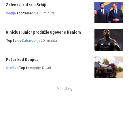
Zelenski sutra u Srbiji
Regija
Top teme
prije 19 minuta
Vinicius Junior produžio ugovor s Realom
Top teme
Zabava
prije 20 minuta
Požar kod Konjica
Društvo
Top teme
prije 12 sati
- Marketing -