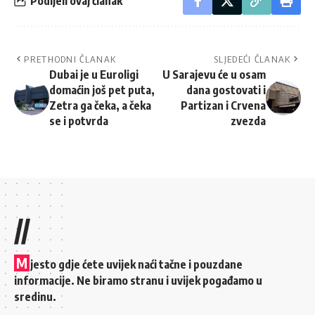
Podijeli ovaj članak
PRETHODNI ČLANAK
SLJEDEĆI ČLANAK
Dubai je u Euroligi
U Sarajevu će u osam
domaćin još pet puta,
dana gostovati i
Zetra ga čeka, a čeka
Partizan i Crvena
se i potvrda
zvezda
//
M
jesto gdje ćete uvijek naći tačne i pouzdane
informacije. Ne biramo stranu i uvijek pogađamo u
sredinu.