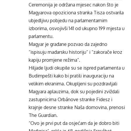
Ceremonija je održana mjesec nakon što je
Magyarova opoziciona stranka Tisza ostvarila
ubjedljivu pobjedu na parlamentarnim
izborima, osvojivši 141 od ukupno 199 mjesta u
parlamentu.
Magyar je građane pozvao da zajedno
“ispisuju mađarsku historiju” i “zakorače kroz
kapiju promjene režima”.
Hiljade ljudi okupile su se ispred parlamenta u
Budimpešti kako bi pratili inauguraciju na
velikim ekranima. Okupljeni su pozdravljali
Magyara aplauzima, dok su pojedini zviždali
zastupnicima Orbánove stranke Fidesz i
krajnje desne stranke Naša domovina, prenosi
The Guardian.
“Ovo je prvi put da osjećam da je dobro biti