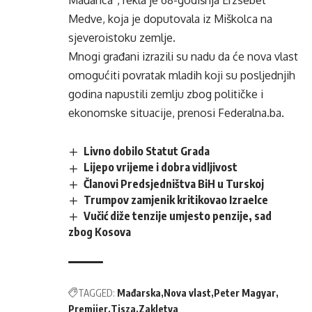
Mađarica”, rekla je 68-godišnja Erzsébet
Medve, koja je doputovala iz Miškolca na
sjeveroistoku zemlje.
Mnogi građani izrazili su nadu da će nova vlast
omogućiti povratak mladih koji su posljednjih
godina napustili zemlju zbog političke i
ekonomske situacije, prenosi Federalna.ba.
Livno dobilo Statut Grada
Lijepo vrijeme i dobra vidljivost
Članovi Predsjedništva BiH u Turskoj
Trumpov zamjenik kritikovao Izraelce
Vučić diže tenzije umjesto penzije, sad
zbog Kosova
TAGGED:
Mađarska
Nova vlast
Peter Magyar
Premijer
Tisza
Zakletva