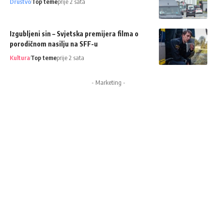
Društvo
Top teme
prije 2 sata
Izgubljeni sin – Svjetska premijera filma o
porodičnom nasilju na SFF-u
Kultura
Top teme
prije 2 sata
- Marketing -