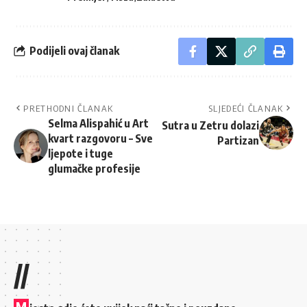
Podijeli ovaj članak
PRETHODNI ČLANAK
SLJEDEĆI ČLANAK
Selma Alispahić u Art
Sutra u Zetru dolazi
kvart razgovoru – Sve
Partizan
ljepote i tuge
glumačke profesije
//
M