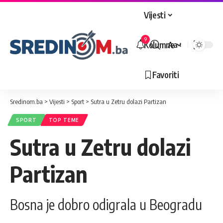
Vijesti
9
Kolumne
Aa
Veličina
slova
Favoriti
Sredinom.ba
>
Vijesti
>
Sport
>
Sutra u Zetru dolazi Partizan
SPORT
TOP TEME
Sutra u Zetru dolazi
Partizan
Bosna je dobro odigrala u Beogradu