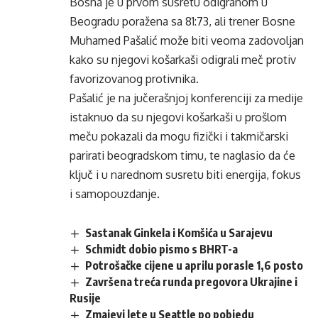
Bosna je u prvom susretu odigranom u
Beogradu poražena sa 81:73, ali trener Bosne
Muhamed Pašalić može biti veoma zadovoljan
kako su njegovi košarkaši odigrali meč protiv
favorizovanog protivnika.
Pašalić je na jučerašnjoj konferenciji za medije
istaknuo da su njegovi košarkaši u prošlom
meču pokazali da mogu fizički i takmičarski
parirati beogradskom timu, te naglasio da će
ključ i u narednom susretu biti energija, fokus
i samopouzdanje.
Sastanak Ginkela i Komšića u Sarajevu
Schmidt dobio pismo s BHRT-a
Potrošačke cijene u aprilu porasle 1,6 posto
Završena treća runda pregovora Ukrajine i
Rusije
Zmajevi lete u Seattle po pobjedu