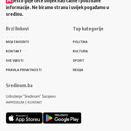
jesto gdje ćete uvijek naći tačne i pouzdane
informacije. Ne biramo stranu i uvijek pogađamo u
sredinu.
Brzi linkovi
Top kategorije
MOJI FAVORITI
POLITIKA
KONTAKT
KULTURA
SVE VIJESTI
SPORT
PRAVILA PRIVATNOSTI
REGIJA
Sredinom.ba
Udruženje “Sredinom” Sarajevo
|
IMPRESSUM
KONTAKT