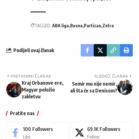
TAGGED:
ABA liga
Bosna
Partizan
Zetra
Podijeli ovaj članak
PRETHODNI ČLANAK
SLJEDEĆI ČLANAK
Kraj Orbanove ere,
Semir mu nije nemir,
Magyar položio
ali šta će sa Denisom?
zakletvu
Pratite nas
100
Followers
69.1K
Followers
Like
Follow