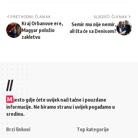
PRETHODNI ČLANAK
SLJEDEĆI ČLANAK
Kraj Orbanove ere,
Semir mu nije nemir,
Magyar položio
ali šta će sa Denisom?
zakletvu
//
M
jesto gdje ćete uvijek naći tačne i pouzdane
informacije. Ne biramo stranu i uvijek pogađamo u
sredinu.
Brzi linkovi
Top kategorije