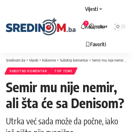
Vijesti
9
Kolumne
Aa
Veličina
slova
Favoriti
Sredinom.ba
>
Vijesti
>
Kolumne
>
Subotnji komentar
>
Semir mu nije nemir, ali šta će sa Denisom?
SUBOTNJI KOMENTAR
TOP TEME
Semir mu nije nemir,
ali šta će sa Denisom?
Utrka već sada može da počne, iako