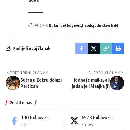
doba
TAGGED:
Bakir Izetbegović
Predsjedništvo BiH
Podijeli ovaj članak
PRETHODNI ČLANAK
SLJEDEĆI ČLANAK
Sutra u Zetru dolazi
Jedna je majka, ali
Partizan
jedan je i Maajka (I)
Pratite nas
100
Followers
69.1K
Followers
Like
Follow