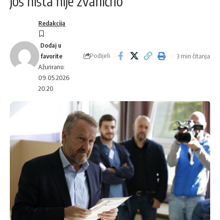
još ništa nije zvanično
Redakcija
Podijeli
3 min čitanja
Ažurirano:
09.05.2026
20:20