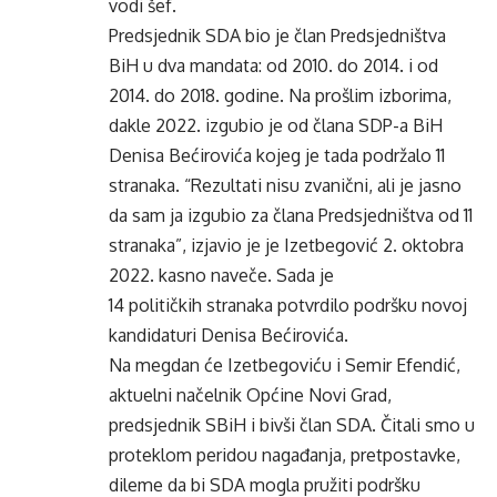
vodi šef.
Predsjednik SDA bio je član Predsjedništva
BiH u dva mandata: od 2010. do 2014. i od
2014. do 2018. godine. Na prošlim izborima,
dakle 2022. izgubio je od člana SDP-a BiH
Denisa Bećirovića kojeg je tada podržalo 11
stranaka. “Rezultati nisu zvanični, ali je jasno
da sam ja izgubio za člana Predsjedništva od 11
stranaka”, izjavio je je Izetbegović 2. oktobra
2022. kasno naveče. Sada je
14 političkih stranaka potvrdilo podršku novoj
kandidaturi Denisa Bećirovića.
Na megdan će Izetbegoviću i Semir Efendić,
aktuelni načelnik Općine Novi Grad,
predsjednik SBiH i bivši član SDA. Čitali smo u
proteklom peridou nagađanja, pretpostavke,
dileme da bi SDA mogla pružiti podršku