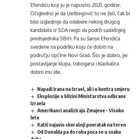
Efendiću koji ju je napustio 2021. godine.
Očigledno je da Izetbegović to ne želi, čak bi
bilo izglednije da odabere nekog drugog
kandidata iz SDA nego da podrži sadašnjeg
predsjednika SBiH. Pa su šanse Efendića
svedene na podršku koju će dobiti na
području općine Novi Grad. Što je dobro, jer
postavljanje klupa, tobogana i klackalica
dobro mu ide.
Napadi Irana na Izrael, ali i u kontra smjeru
Eksplozije u blizini Ministarstva odbrane
Izraela
Amerikanci analiziraju Zmajeve – Visoko
lete
Katić najavio skorašnji povratak na teren
Od Donalda pa do roba puca se u svako