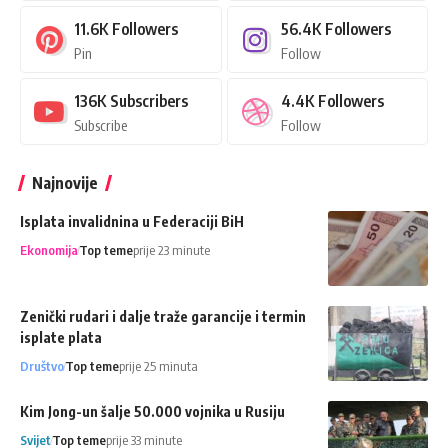
11.6K
Followers
56.4K
Followers
Pin
Follow
136K
Subscribers
4.4K
Followers
Subscribe
Follow
Najnovije
Isplata invalidnina u Federaciji BiH
Ekonomija
Top teme
prije 23 minute
Zenički rudari i dalje traže garancije i termin
isplate plata
Društvo
Top teme
prije 25 minuta
Kim Jong-un šalje 50.000 vojnika u Rusiju
Svijet
Top teme
prije 33 minute