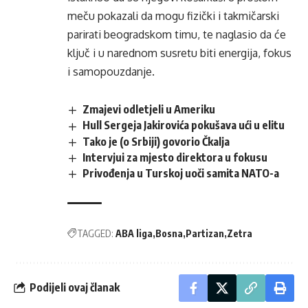
meču pokazali da mogu fizički i takmičarski
parirati beogradskom timu, te naglasio da će
ključ i u narednom susretu biti energija, fokus
i samopouzdanje.
Zmajevi odletjeli u Ameriku
Hull Sergeja Jakirovića pokušava ući u elitu
Tako je (o Srbiji) govorio Čkalja
Intervjui za mjesto direktora u fokusu
Privođenja u Turskoj uoči samita NATO-a
TAGGED:
ABA liga
Bosna
Partizan
Zetra
Podijeli ovaj članak