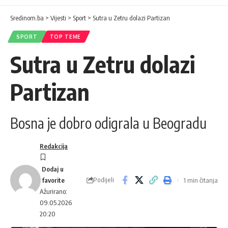
Sredinom.ba
>
Vijesti
>
Sport
>
Sutra u Zetru dolazi Partizan
SPORT
TOP TEME
Sutra u Zetru dolazi
Partizan
Bosna je dobro odigrala u Beogradu
Redakcija
Podijeli
1 min čitanja
Ažurirano:
09.05.2026
20:20