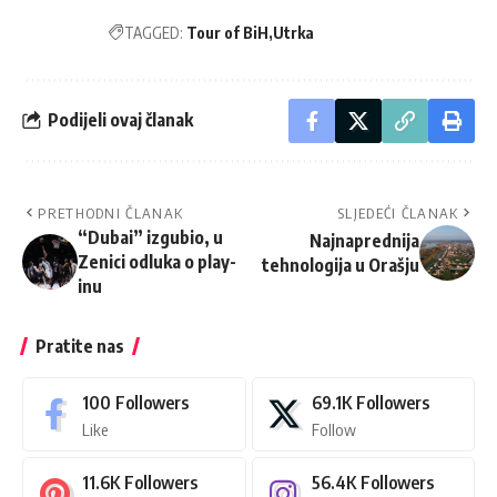
TAGGED:
Tour of BiH
Utrka
Podijeli ovaj članak
PRETHODNI ČLANAK
SLJEDEĆI ČLANAK
“Dubai” izgubio, u
Najnaprednija
Zenici odluka o play-
tehnologija u Orašju
inu
Pratite nas
100
Followers
69.1K
Followers
Like
Follow
11.6K
Followers
56.4K
Followers