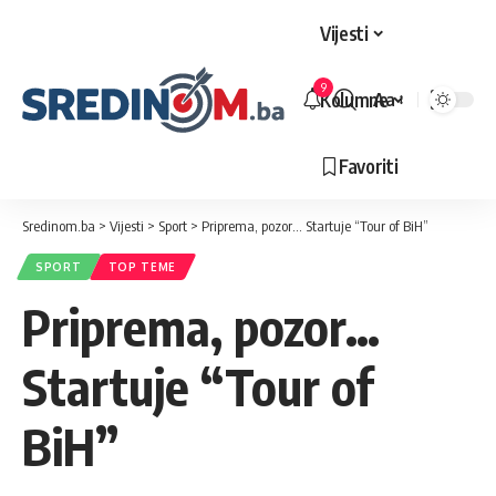
Vijesti
9
Kolumne
Aa
Veličina
slova
Favoriti
Sredinom.ba
>
Vijesti
>
Sport
>
Priprema, pozor… Startuje “Tour of BiH”
SPORT
TOP TEME
Priprema, pozor…
Startuje “Tour of
BiH”