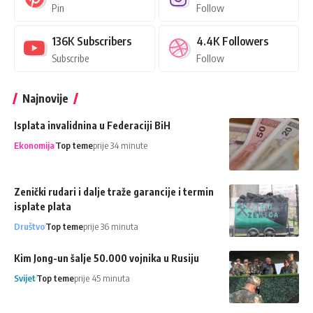
Pin
Follow
136K
Subscribers
4.4K
Followers
Subscribe
Follow
Najnovije
Isplata invalidnina u Federaciji BiH
Ekonomija
Top teme
prije 34 minute
Zenički rudari i dalje traže garancije i termin
isplate plata
Društvo
Top teme
prije 36 minuta
Kim Jong-un šalje 50.000 vojnika u Rusiju
Svijet
Top teme
prije 45 minuta