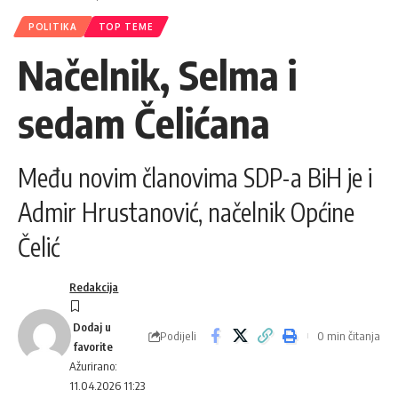
POLITIKA
TOP TEME
Načelnik, Selma i
sedam Čelićana
Među novim članovima SDP-a BiH je i
Admir Hrustanović, načelnik Općine
Čelić
Redakcija
Podijeli
0 min čitanja
Ažurirano:
11.04.2026 11:23