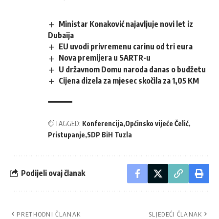
Ministar Konaković najavljuje novi let iz
Dubaija
EU uvodi privremenu carinu od tri eura
Nova premijera u SARTR-u
U državnom Domu naroda danas o budžetu
Cijena dizela za mjesec skočila za 1,05 KM
TAGGED:
Konferencija
Općinsko vijeće Čelić
Pristupanje
SDP BiH Tuzla
Podijeli ovaj članak
PRETHODNI ČLANAK
SLJEDEĆI ČLANAK