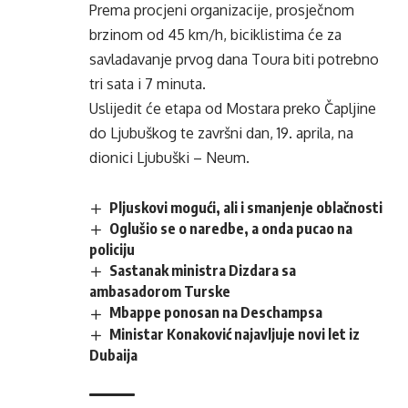
Prema procjeni organizacije, prosječnom
brzinom od 45 km/h, biciklistima će za
savladavanje prvog dana Toura biti potrebno
tri sata i 7 minuta.
Uslijedit će etapa od Mostara preko Čapljine
do Ljubuškog te završni dan, 19. aprila, na
dionici Ljubuški – Neum.
Pljuskovi mogući, ali i smanjenje oblačnosti
Oglušio se o naredbe, a onda pucao na
policiju
Sastanak ministra Dizdara sa
ambasadorom Turske
Mbappe ponosan na Deschampsa
Ministar Konaković najavljuje novi let iz
Dubaija