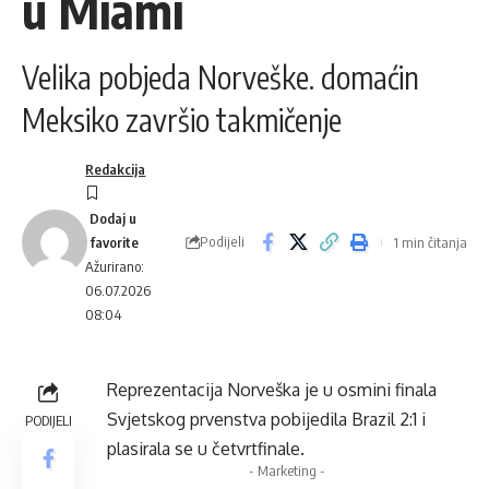
u Miami
Velika pobjeda Norveške. domaćin
Meksiko završio takmičenje
Redakcija
Podijeli
1 min čitanja
Ažurirano:
06.07.2026
08:04
Reprezentacija Norveška je u osmini finala
Svjetskog prvenstva pobijedila Brazil 2:1 i
PODIJELI
plasirala se u četvrtfinale.
- Marketing -