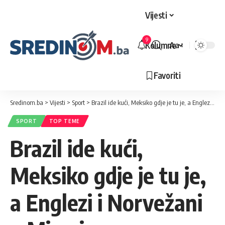
Vijesti
9
Kolumne
Aa
Veličina
slova
Favoriti
Sredinom.ba
>
Vijesti
>
Sport
>
Brazil ide kući, Meksiko gdje je tu je, a Englezi i Norvežani u Miami
SPORT
TOP TEME
Brazil ide kući,
Meksiko gdje je tu je,
a Englezi i Norvežani