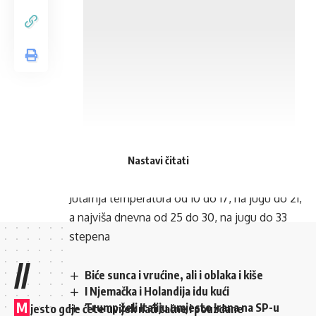
Uz umjeren i jak razvoj oblačnosti u drugoj
polovini dana širom zemlje su mogući lokalni
Nastavi čitati
pljuskovi i grmljavina, piše na sajtu FHMZ-a.
Jutarnja temperatura od 10 do 17, na jugu do 21,
a najviša dnevna od 25 do 30, na jugu do 33
stepena
//
Biće sunca i vrućine, ali i oblaka i kiše
I Njemačka i Holandija idu kući
M
Trump želi Italiju umjesto Irana na SP-u
jesto gdje ćete uvijek naći tačne i pouzdane