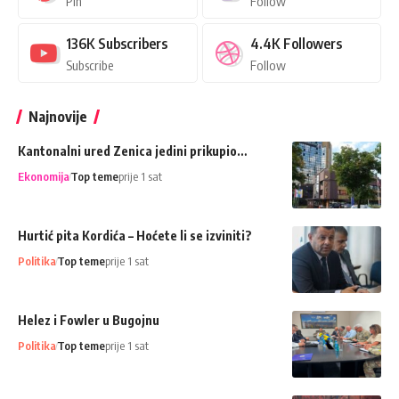
Pin
Follow
136K
Subscribers
4.4K
Followers
Subscribe
Follow
Najnovije
Kantonalni ured Zenica jedini prikupio…
Ekonomija
Top teme
prije 1 sat
Hurtić pita Kordića – Hoćete li se izviniti?
Politika
Top teme
prije 1 sat
Helez i Fowler u Bugojnu
Politika
Top teme
prije 1 sat