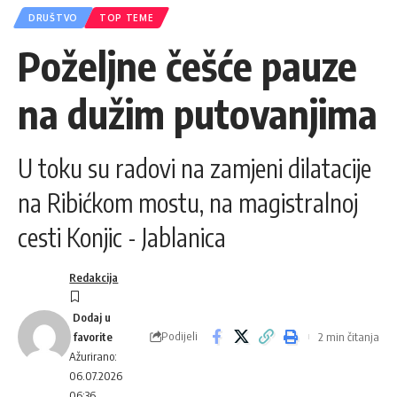
DRUŠTVO
TOP TEME
Poželjne češće pauze
na dužim putovanjima
U toku su radovi na zamjeni dilatacije
na Ribićkom mostu, na magistralnoj
cesti Konjic - Jablanica
Redakcija
Podijeli
2 min čitanja
Ažurirano:
06.07.2026
06:36