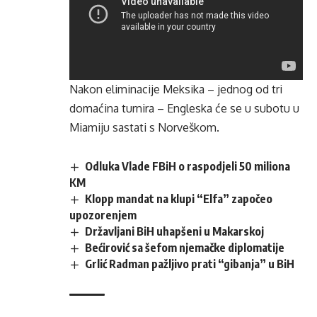
Nakon eliminacije Meksika – jednog od tri
domaćina turnira – Engleska će se u subotu u
Miamiju sastati s Norveškom.
Odluka Vlade FBiH o raspodjeli 50 miliona
KM
Klopp mandat na klupi “Elfa” započeo
upozorenjem
Državljani BiH uhapšeni u Makarskoj
Bećirović sa šefom njemačke diplomatije
Grlić Radman pažljivo prati “gibanja” u BiH