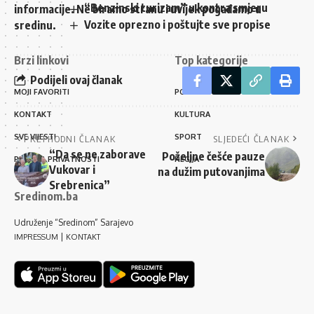
“Benzinski turizam” u kontra smjeru
informacije. Ne biramo stranu i uvijek pogađamo u
Vozite oprezno i poštujte sve propise
sredinu.
Brzi linkovi
Top kategorije
Podijeli ovaj članak
MOJI FAVORITI
POLITIKA
KONTAKT
KULTURA
SVE VIJESTI
SPORT
PRETHODNI ČLANAK
SLJEDEĆI ČLANAK
“Da se ne zaborave
Poželjne češće pauze
PRAVILA PRIVATNOSTI
REGIJA
Vukovar i
na dužim putovanjima
Srebrenica”
Sredinom.ba
Udruženje “Sredinom” Sarajevo
|
IMPRESSUM
KONTAKT