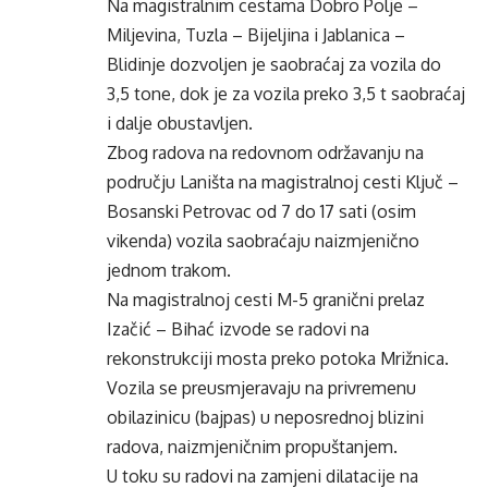
Na magistralnim cestama Dobro Polje –
Miljevina, Tuzla – Bijeljina i Jablanica –
Blidinje dozvoljen je saobraćaj za vozila do
3,5 tone, dok je za vozila preko 3,5 t saobraćaj
i dalje obustavljen.
Zbog radova na redovnom održavanju na
području Laništa na magistralnoj cesti Ključ –
Bosanski Petrovac od 7 do 17 sati (osim
vikenda) vozila saobraćaju naizmjenično
jednom trakom.
Na magistralnoj cesti M-5 granični prelaz
Izačić – Bihać izvode se radovi na
rekonstrukciji mosta preko potoka Mrižnica.
Vozila se preusmjeravaju na privremenu
obilazinicu (bajpas) u neposrednoj blizini
radova, naizmjeničnim propuštanjem.
U toku su radovi na zamjeni dilatacije na