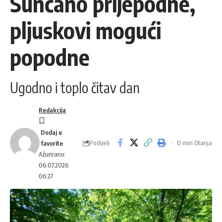
Sunčano prijepodne,
pljuskovi mogući
popodne
Ugodno i toplo čitav dan
Redakcija
Podijeli
0 min čitanja
Ažurirano:
06.07.2026
06:27