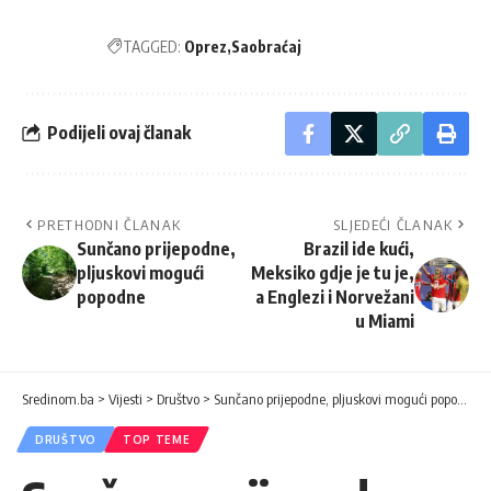
TAGGED:
Oprez
Saobraćaj
Podijeli ovaj članak
PRETHODNI ČLANAK
SLJEDEĆI ČLANAK
Sunčano prijepodne,
Brazil ide kući,
pljuskovi mogući
Meksiko gdje je tu je,
popodne
a Englezi i Norvežani
u Miami
Sredinom.ba
>
Vijesti
>
Društvo
>
Sunčano prijepodne, pljuskovi mogući popodne
DRUŠTVO
TOP TEME