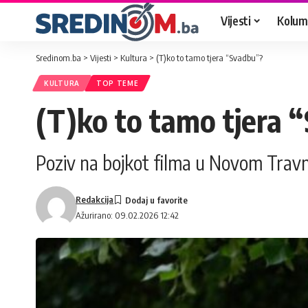
Vijesti
Kolum
Sredinom.ba
>
Vijesti
>
Kultura
>
(T)ko to tamo tjera “Svadbu”?
KULTURA
TOP TEME
(T)ko to tamo tjera 
Poziv na bojkot filma u Novom Trav
Redakcija
Ažurirano: 09.02.2026 12:42