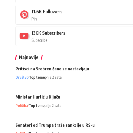
11.6K
Followers
Pin
136K
Subscribers
Subscribe
Najnovije
Pritisci na Srebreničane se nastavljaju
Društvo
Top teme
prije 2 sata
Ministar Hurtić u Ključu
Politika
Top teme
prije 2 sata
Senatori od Trumpa traže sankcije u RS-u