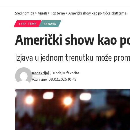
Sredinom.ba
>
Vijesti
>
Top teme
>
Američki show kao politička platforma
TOP TEME
ZABAVA
Američki show kao po
Izjava u jednom trenutku može promij
Redakcija
Ažurirano: 09.02.2026 10:49