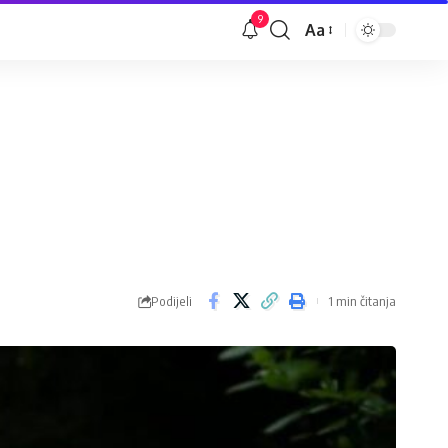
9
Aa
Veličina
slova
Podijeli
1 min čitanja