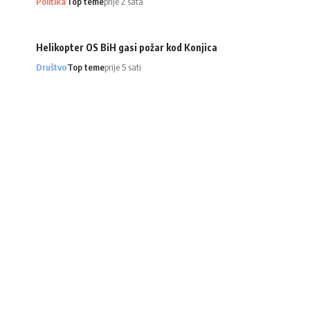
Politika
Top teme
prije 2 sata
Helikopter OS BiH gasi požar kod Konjica
Društvo
Top teme
prije 5 sati