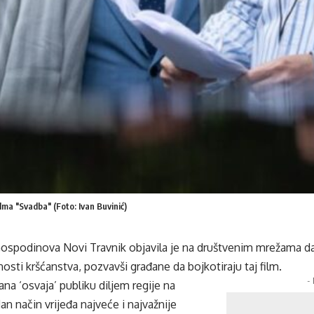
ilma "Svadba" (Foto: Ivan Buvinić)
ospodinova Novi Travnik objavila je na društvenim mrežama da 
nosti kršćanstva, pozvavši građane da bojkotiraju taj film.
-
ana ‘osvaja’ publiku diljem regije na
dan način vrijeđa najveće i najvažnije