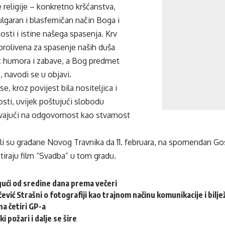
e religije – konkretno kršćanstva,
lgaran i blasfemičan način Boga i
osti i istine našega spasenja. Krv
 prolivena za spasenje naših duša
 humora i zabave, a Bog predmet
”, navodi se u objavi.
se, kroz povijest bila nositeljica i
sti, uvijek poštujući slobodu
vajući na odgovornost kao stvarnost
li su građane Novog Travnika da 11. februara, na spomendan Go
tiraju film “Svadba” u tom gradu.
gući od sredine dana prema večeri
ević Strašni o fotografiji kao trajnom načinu komunikacije i bilj
a četiri GP-a
 požari i dalje se šire