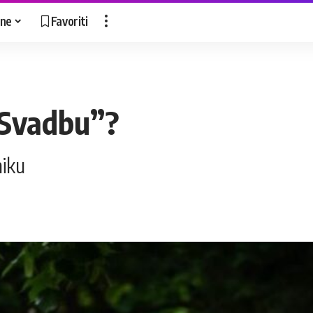
ne
Favoriti
“Svadbu”?
niku