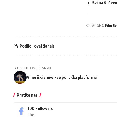
Svi na Koševo
TAGGED:
Film S
Podijeli ovaj članak
PRETHODNI ČLANAK
Američki show kao politička platforma
Pratite nas
100
Followers
Like