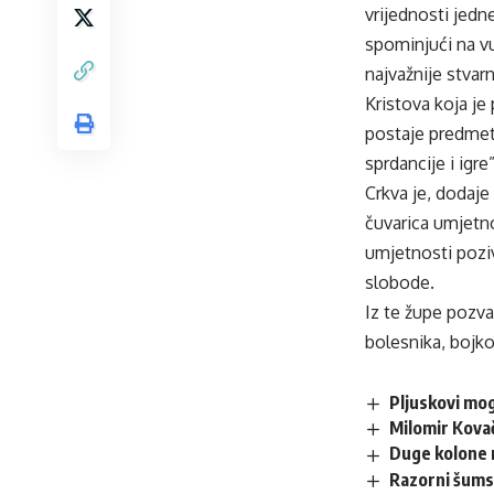
vrijednosti jedn
spominjući na vu
najvažnije stvarn
Kristova koja je
postaje predmet
sprdancije i igre
Crkva je, dodaje 
čuvarica umjetno
umjetnosti pozi
slobode.
Iz te župe pozva
bolesnika, bojko
Pljuskovi mo
Milomir Kovač
Duge kolone n
Razorni šumski