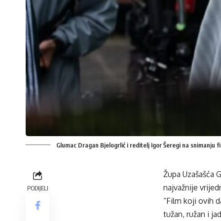
Glumac Dragan Bjelogrlić i reditelj Igor Šeregi na snimanju f
Župa Uzašašća G
najvažnije vrijed
PODIJELI
“Film koji ovih d
tužan, ružan i ja