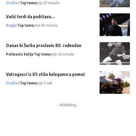
Društvo
Top teme
prije 37 minuta
Vučić tvrdi da podržava…
Regija
Top teme
prije 39 minuta
Danas bi Šurba proslavio 80. rođendan
Patinasta kutija
Top teme
prije 43 minute
Vatrogasci iz KS stižu kolegama u pomoć
Društvo
Top teme
prije 5 sati
- Marketing -