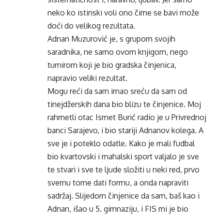
neko ko istinski voli ono čime se bavi može
doći do velikog rezultata.
Adnan Muzurović je, s grupom svojih
saradnika, ne samo ovom knjigom, nego
turnirom koji je bio gradska činjenica,
napravio veliki rezultat.
Mogu reći da sam imao sreću da sam od
tinejdžerskih dana bio blizu te činjenice. Moj
rahmetli otac Ismet Burić radio je u Privrednoj
banci Sarajevo, i bio stariji Adnanov kolega. A
sve je i poteklo odatle. Kako je mali fudbal
bio kvartovski i mahalski sport valjalo je sve
te stvari i sve te ljude složiti u neki red, prvo
svemu tome dati formu, a onda napraviti
sadržaj. Slijedom činjenice da sam, baš kao i
Adnan, išao u 5. gimnaziju, i FIS mi je bio