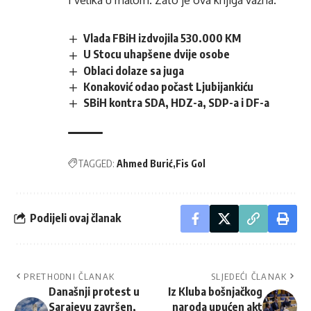
I velika u malom. Zato je ova knjiga važna.
Vlada FBiH izdvojila 530.000 KM
U Stocu uhapšene dvije osobe
Oblaci dolaze sa juga
Konaković odao počast Ljubijankiću
SBiH kontra SDA, HDZ-a, SDP-a i DF-a
TAGGED:
Ahmed Burić
Fis Gol
Podijeli ovaj članak
PRETHODNI ČLANAK
SLJEDEĆI ČLANAK
Današnji protest u
Iz Kluba bošnjačkog
Sarajevu završen,
naroda upućen akt