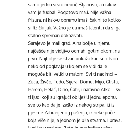
samo jednu vrstu nepočešljanosti, ali takav
vam je fudbal. Pogotovo mali. Nije važna
frizura, ni kakvu opremu imaš, čak ni to koliko
si fizički jak. Važno je da imaš talent, i da si ga
stalno spreman dokazivati.
Sarajevo je mali grad. A najbolje u njemu
najčešće nije vidljivo odmah, golim okom, na
prvu. Najbolje se stvari pokažu kad se otvori
neko od poglavlja u kojem se vidi da je
moguće biti veliki u malom. Svi ti nadimci –
Zuca, Živčo, Fudo, Sijera, Dome, Mijo, Glista,
Harem, Helać, Dino, Ćafir, i naravno Atko – svi
ti ljudi koji su igrajući obilježili jednu epohu,
sve to kao da je izašlo iz nekog stripa, ili iz
pjesme Zabranjenog pušenja, iz neke priče
koja više nije, a jednom je bila stvarna. I prava.