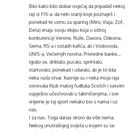
Bilo kako bilo dobar osjećaj da pripadaš nekoj
raji iz FIS-a, da neki stariji koje poznaješ i
ponekad te uzmu za sparing (Miro, Vlaja, Zof,
Đeta) imaju svoju ekipu koja u oštroj
konkurenciji Verone, Ruže, Davora, Odeona,
Gema, RS-a i ostalih kafića, ali i Vodovoda,
UNIS-a, Večernjih novina, Privredne banke…
Igralo se, driblalo, pucalo, sprintalo,
startovalo, ponekad i udaralo, ali je to bila
neka
naša
stvar. Kasnije su i neka moja raja
osnovala Klub malog fudbala Scotch i sasvim
uspješno učestvovali u takmičenjima, i sve
vrijeme je taj sport nekako bio s nama i uz
nas.
I za nas. Toga danas skoro da više nema.
Nekog unutrašnjeg svijeta u kojem su se