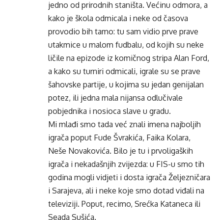
jedno od prirodnih staništa. Većinu odmora, a
kako je škola odmicala i neke od časova
provodio bih tamo: tu sam vidio prve prave
utakmice u malom fudbalu, od kojih su neke
ličile na epizode iz komičnog stripa Alan Ford,
a kako su turniri odmicali, igrale su se prave
šahovske partije, u kojima su jedan genijalan
potez, ili jedna mala nijansa odlučivale
pobjednika i nosioca slave u gradu.
Mi mlađi smo tada već znali imena najboljih
igrača poput Fude Švrakića, Faika Kolara,
Neše Novakovića. Bilo je tu i prvoligaških
igrača i nekadašnjih zvijezda: u FIS-u smo tih
godina mogli vidjeti i dosta igrača Željezničara
i Sarajeva, ali i neke koje smo dotad viđali na
televiziji. Poput, recimo, Srećka Kataneca ili
Seada Sušića.