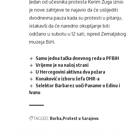
Jedan od učesnika protesta Kerim Žuga iznio
je nove zahtjeve te najavio da će uslijediti
dvodnevna pauza kada su protesti u pitanju,
istakavši da će naredno okupljanje biti
održano u subotu u 12 sati, ispred Zemaljskog
muzeja BiH.
Samo jedna tačka dnevnog reda u PFBiH
Vrijeme je na našoj strani
U Hercegovini aktivna dva požara
Konaković o izboru šefa OHR-a
Selektor Barbarez uoči Paname o Edinu i
Ivanu
TAGGED:
Borba
Protest u Sarajevu