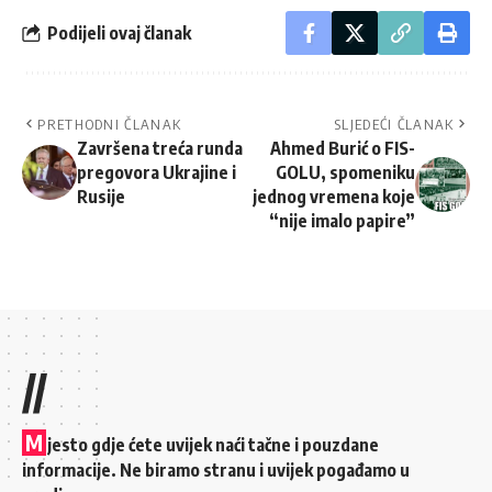
Podijeli ovaj članak
PRETHODNI ČLANAK
SLJEDEĆI ČLANAK
Završena treća runda
Ahmed Burić o FIS-
pregovora Ukrajine i
GOLU, spomeniku
Rusije
jednog vremena koje
“nije imalo papire”
//
M
jesto gdje ćete uvijek naći tačne i pouzdane
informacije. Ne biramo stranu i uvijek pogađamo u