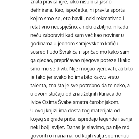
znala pravila igre, iako nisu bila jasno
definirana. Kao, ispočetka, ni pravila sporta
kojim smo se, eto bavili, neki rekreativno i
relativno neuspješno, a neki ozbiljno: nikada
neću zaboraviti kad sam već kao novinar u
godinama u jednom sarajevskom kafiću
susreo Fudu Švrakića i ispričao mu kako sam
ga gledao, prepričavao njegove poteze i kako
smo mu se divili. Nije mogao vjerovati, ali bilo
je tako jer svako ko ima bilo kakvu vrstu
talenta, zna šta je sve potrebno da te neko, a
u ovom slučaju od znatiželjnih klinaca do
Ivice Osima Švabe smatra čarobnjakom.
U ovoj knjizi ima dosta tog materijala od
kojeg se grade priče, ispredaju legende i sanja
neki bolji svijet. Danas je slavimo, pa nije red
govoriti o manama, od kojih valja spomenuti