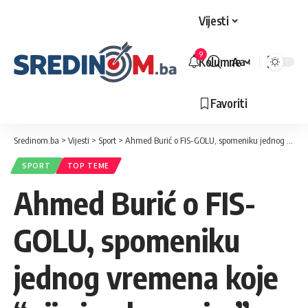
Vijesti
9
Kolumne
Aa
Veličina
slova
Favoriti
Sredinom.ba
>
Vijesti
>
Sport
>
Ahmed Burić o FIS-GOLU, spomeniku jednog vremena koje “nije imalo papire”
SPORT
TOP TEME
Ahmed Burić o FIS-
GOLU, spomeniku
jednog vremena koje