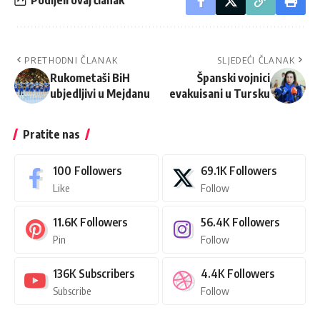
Podijeli ovaj članak
PRETHODNI ČLANAK
SLJEDEĆI ČLANAK
Rukometaši BiH
Španski vojnici
ubjedljivi u Mejdanu
evakuisani u Tursku
Pratite nas
100
Followers
69.1K
Followers
Like
Follow
11.6K
Followers
56.4K
Followers
Pin
Follow
136K
Subscribers
4.4K
Followers
Subscribe
Follow