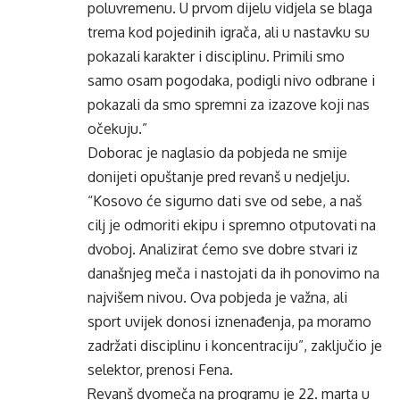
poluvremenu. U prvom dijelu vidjela se blaga
trema kod pojedinih igrača, ali u nastavku su
pokazali karakter i disciplinu. Primili smo
samo osam pogodaka, podigli nivo odbrane i
pokazali da smo spremni za izazove koji nas
očekuju.”
Doborac je naglasio da pobjeda ne smije
donijeti opuštanje pred revanš u nedjelju.
“Kosovo će sigurno dati sve od sebe, a naš
cilj je odmoriti ekipu i spremno otputovati na
dvoboj. Analizirat ćemo sve dobre stvari iz
današnjeg meča i nastojati da ih ponovimo na
najvišem nivou. Ova pobjeda je važna, ali
sport uvijek donosi iznenađenja, pa moramo
zadržati disciplinu i koncentraciju”, zaključio je
selektor, prenosi Fena.
Revanš dvomeča na programu je 22. marta u