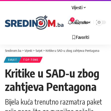
Vijesti
9
Kolumne
Aa
Veličina
slova
Favoriti
Sredinom.ba
>
Vijesti
>
Svijet
>
Kritike u SAD-u zbog zahtjeva Pentagona
SVIJET
TOP TEME
Kritike u SAD-u zbog
zahtjeva Pentagona
Bijela kuća trenutno razmatra paket