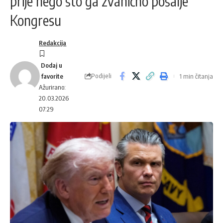
prije nego što ga zvanično pošalje
Kongresu
Redakcija
Podijeli
1 min čitanja
Ažurirano:
20.03.2026
07:29