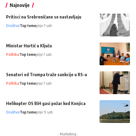
Najnovije
Pritisci na Srebreničane se nastavljaju
Društvo
Top teme
prije 7 sati
Ministar Hurtić u Ključu
Politika
Top teme
prije 7 sati
Senatori od Trumpa traže sankcije u RS-u
Politika
Top teme
prije 7 sati
Helikopter OS BiH gasi požar kod Konjica
Društvo
Top teme
prije 9 sati
- Marketing -