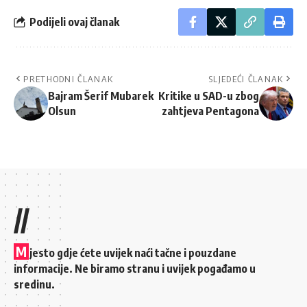
Podijeli ovaj članak
PRETHODNI ČLANAK
SLJEDEĆI ČLANAK
Bajram Šerif Mubarek
Kritike u SAD-u zbog
Olsun
zahtjeva Pentagona
//
M
jesto gdje ćete uvijek naći tačne i pouzdane
informacije. Ne biramo stranu i uvijek pogađamo u
sredinu.